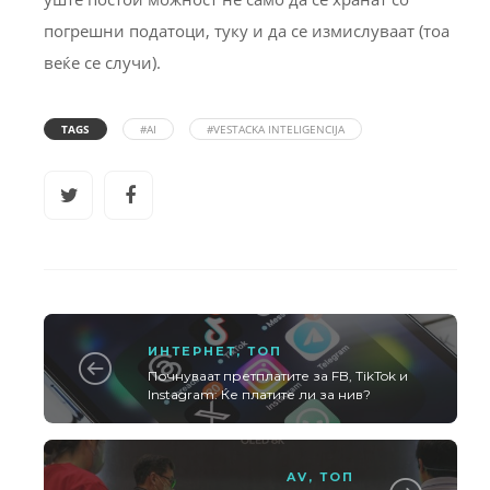
погрешни податоци, туку и да се измислуваат (тоа
веќе се случи).
TAGS
#AI
#VESTACKA INTELIGENCIJA
ИНТЕРНЕТ
,
ТОП
Почнуваат претплатите за FB, TikTok и
Instagram: Ќе платите ли за нив?
AV
,
ТОП