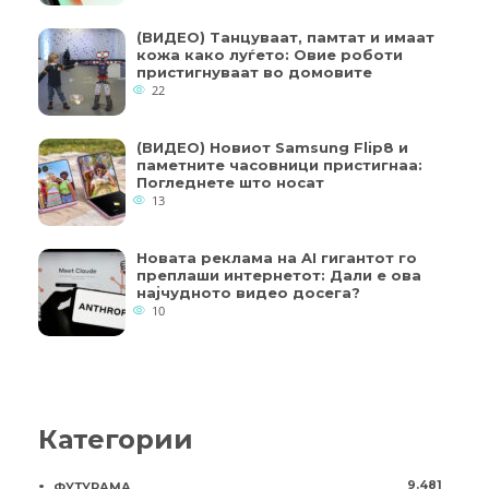
(ВИДЕО) Танцуваат, памтат и имаат
кожа како луѓето: Овие роботи
пристигнуваат во домовите
22
(ВИДЕО) Новиот Samsung Flip8 и
паметните часовници пристигнаа:
Погледнете што носат
13
Новата реклама на AI гигантот го
преплаши интернетот: Дали е ова
најчудното видео досега?
10
Категории
9.481
ФУТУРАМА