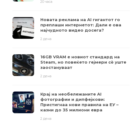
20 часа
Новата реклама на AI гигантот го
преплаши интернетот: Дали е ова
најчудното видео досега?
2 дена
16GB VRAM е новиот стандард на
Steam, но повеќето гејмери ​​сè уште
заостануваат
2 дена
Крај на необележаните AI
фотографии и дипфејкови:
Пристигнаа нови правила на ЕУ –
казни до 35 милиони евра
2 дена