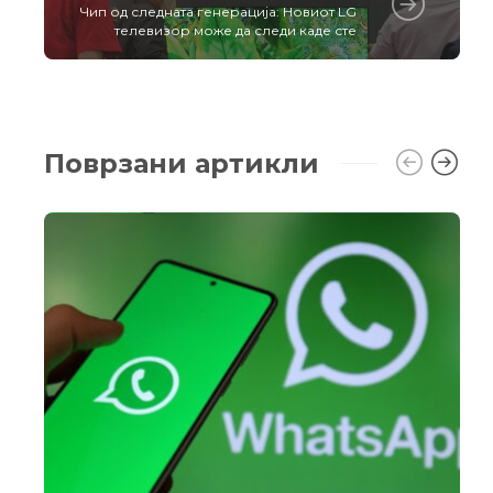
Чип од следната генерација: Новиот LG
телевизор може да следи каде сте
Поврзани артикли