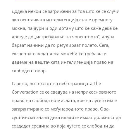
Додека некои се загрижени за тоа што ќе се случи
ако вештачката интелигенција стане премногу
моќна, па дури и оди дотаму што ќе каже дека ќе
доведе до „истребување на човештвото“, други
бараат начини да го регулираат полето. Сега,
експертите велат дека можеби ќе треба да и
дадеме на вештачката интелигенција право на
слободен говор.
Главно, во текстот на веб-страницата The
Conversation се се сведува на неприкосновеното
право на слобода на мислата, кое на луѓето им е
загарантирано со меѓународното право. Ова
суштински значи дека владите имаат должност да
создадат средина во која луѓето се слободни да