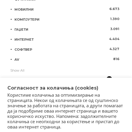
6.673
МОБИЛНИ
1.390
КОМПЈУТЕРИ
3.091
ГАЏЕТИ
4.404
ИНТЕРНЕТ
4.327
СОФТВЕР
816
AV
Show All
Согласност за колачиња (cookies)
Користиме колачиња за оптимизирање на
страницата. Некои од колачињата се од суштинско
значење за работата на страницата, а други помагаат
да ја подобриме оваа интернет страница и вашето
корисничко искуство. Напомена: задолжителните
колачиња се неопходни за користење и пристап до
оваа интернет страница.
Copyright © 2018 - Member of IAB Macedonia