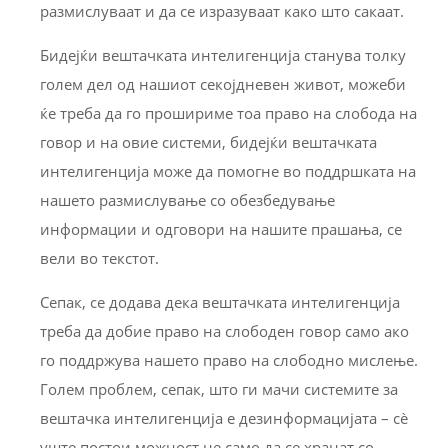
размислуваат и да се изразуваат како што сакаат.
Бидејќи вештачката интелигенција станува толку
голем дел од нашиот секојдневен живот, можеби
ќе треба да го прошириме тоа право на слобода на
говор и на овие системи, бидејќи вештачката
интелигенција може да помогне во поддршката на
нашето размислување со обезбедување
информации и одговори на нашите прашања, се
вели во текстот.
Сепак, се додава дека вештачката интелигенција
треба да добие право на слободен говор само ако
го поддржува нашето право на слободно мислење.
Голем проблем, сепак, што ги мачи системите за
вештачка интелигенција е дезинформацијата – сè
уште постои можност не само да се хранат со