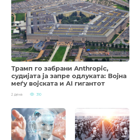
Трамп го забрани Anthropic,
судијата ја запре одлуката: Војна
меѓу војската и AI гигантот
2 дена
310