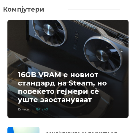
Компјутери
16GB VRAM е новиот
стандард на Steam, но
повеќето гејмери ​​сè
уште заостануваат
15 часа
240