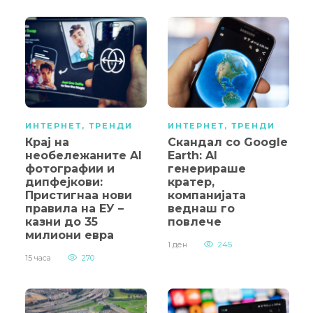
ИНТЕРНЕТ
,
ТРЕНДИ
ИНТЕРНЕТ
,
ТРЕНДИ
Крај на
Скандал со Google
необележаните AI
Earth: AI
фотографии и
генерираше
дипфејкови:
кратер,
Пристигнаа нови
компанијата
правила на ЕУ –
веднаш го
казни до 35
повлече
милиони евра
1 ден
245
15 часа
270