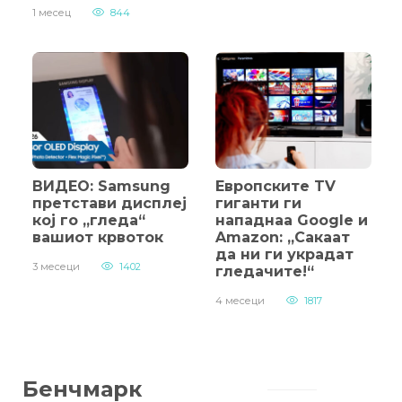
1 месец
844
ВИДЕО: Samsung
Европските TV
претстави дисплеј
гиганти ги
кој го „гледа“
нападнаа Google и
вашиот крвоток
Amazon: „Сакаат
да ни ги украдат
3 месеци
1402
гледачите!“
4 месеци
1817
Бенчмарк