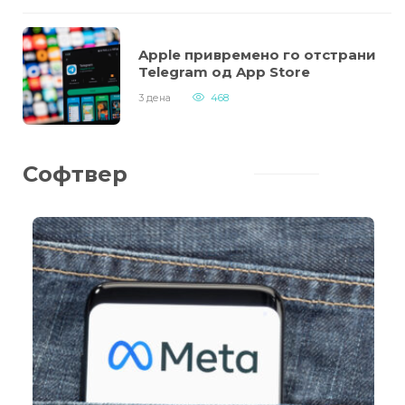
Apple привремено го отстрани
Telegram од App Store
3 дена
468
Софтвер
Новата реклама на AI гигантот го
преплаши интернетот: Дали е
ова најчудното видео досега?
14 часа
257