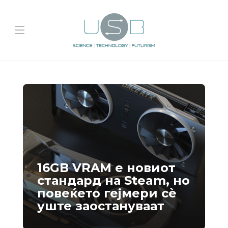
16GB VRAM е новиот
стандард на Steam, но
повеќето гејмери ​​сè
уште заостануваат