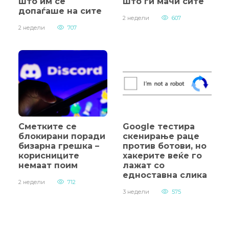
што им се
што ги мачи сите
допаѓаше на сите
2 недели
607
2 недели
707
Сметките се
Google тестира
блокирани поради
скенирање раце
бизарна грешка –
против ботови, но
корисниците
хакерите веќе го
немаат поим
лажат со
едноставна слика
2 недели
712
3 недели
575