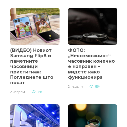
ве шпионира, а потоа ги уништува
вашите компјутери
1 недела
724
(ВИДЕО) Додека графичките
картички стануваат поскапи,
Nvidia прави декови – погледнете
што смислија сега
(ВИДЕО) Новиот
ФОТО:
Samsung Flip8 и
„Невозможниот“
1 недела
673
паметните
часовник конечно
часовници
е направен –
пристигнаа:
видете како
Погледнете што
функционира
носат
2 недели
864
2 недели
188