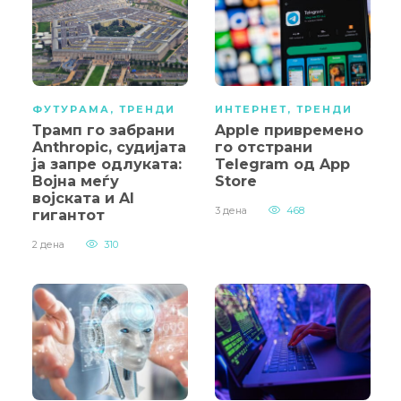
ФУТУРАМА
,
ТРЕНДИ
ИНТЕРНЕТ
,
ТРЕНДИ
Трамп го забрани
Apple привремено
Anthropic, судијата
го отстрани
ја запре одлуката:
Telegram од App
Војна меѓу
Store
војската и AI
3 дена
468
гигантот
2 дена
310