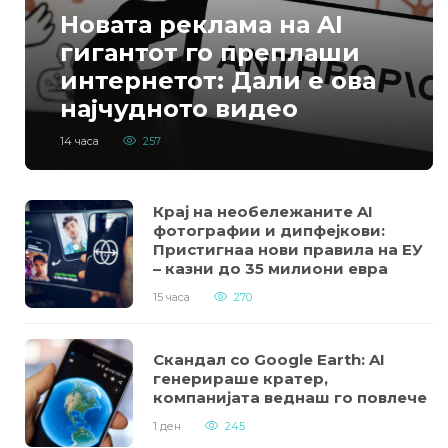
Новата реклама на AI
гигантот го преплаши
интернетот: Дали е ова
најчудното видео
досега?
14 часа
257
Крај на необележаните AI
фотографии и дипфејкови:
Пристигнаа нови правила на ЕУ
– казни до 35 милиони евра
15 часа
270
Скандал со Google Earth: AI
генерираше кратер,
компанијата веднаш го повлече
1 ден
245