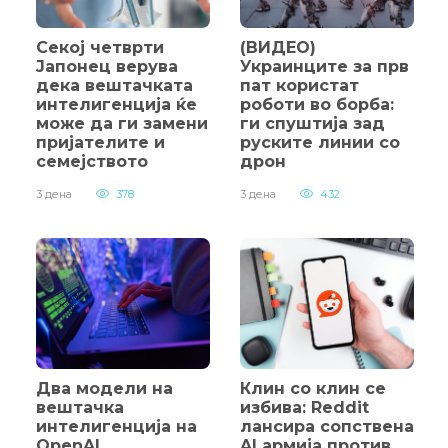
Секој четврти
(ВИДЕО)
Јапонец верува
Украинците за прв
дека вештачката
пат користат
интелигенција ќе
роботи во борба:
може да ги замени
ги спуштија зад
пријателите и
руските линии со
семејството
дрон
3 дена
378
3 дена
432
Два модели на
Клин со клин се
вештачка
избива: Reddit
интелигенција на
лансира сопствена
OpenAI
AI армија против