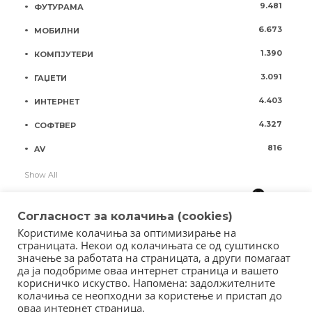
9.481
ФУТУРАМА
6.673
МОБИЛНИ
1.390
КОМПЈУТЕРИ
3.091
ГАЏЕТИ
4.403
ИНТЕРНЕТ
4.327
СОФТВЕР
816
AV
Show All
Согласност за колачиња (cookies)
Користиме колачиња за оптимизирање на
страницата. Некои од колачињата се од суштинско
значење за работата на страницата, а други помагаат
да ја подобриме оваа интернет страница и вашето
корисничко искуство. Напомена: задолжителните
колачиња се неопходни за користење и пристап до
оваа интернет страница.