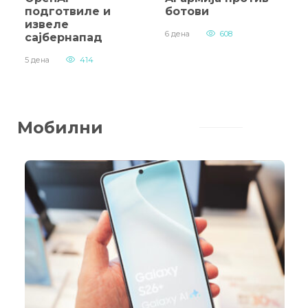
подготвиле и
ботови
извеле
6 дена
608
сајбернапад
5 дена
414
Мобилни