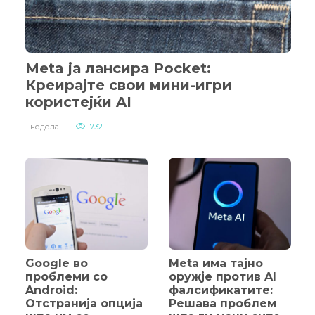
Крај на необележаните AI
фотографии и дипфејкови:
Meta ја лансира Pocket:
Пристигнаа нови правила на ЕУ –
казни до 35 милиони евра
Креирајте свои мини-игри
користејќи AI
15 часа
270
1 недела
732
Скандал со Google Earth: AI
генерираше кратер, компанијата
веднаш го повлече
1 ден
245
Apple привремено го отстрани
Google во
Meta има тајно
Telegram од App Store
проблеми со
оружје против AI
3 дена
468
Android:
фалсификатите:
Отстранија опција
Решава проблем