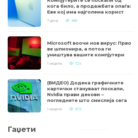
Компјутерите се поскапи од
кога било, а продажбата опаѓа:
Еве кој има најголема корист
7 дена
690
Microsoft воочи нов вирус: Прво
ве шпионира, а потоа ги
уништува вашите компјутери
1 недела
724
(ВИДЕО) Додека графичките
картички стануваат поскапи,
Nvidia прави декови –
погледнете што смислија сега
1 недела
673
Гаџети