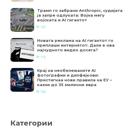
Трамп го забрани Anthropic, судијата
ја запре одлуката: Војна меѓу
војската и AI гигантот
127
Новата реклама на AI гигантот го
преплаши интернетот: Дали е ова
најчудното видео досега?
112
Крај на необележаните AI
фотографии и дипфејкови:
Пристигнаа нови правила на ЕУ –
казни до 35 милиони евра
103
Категории