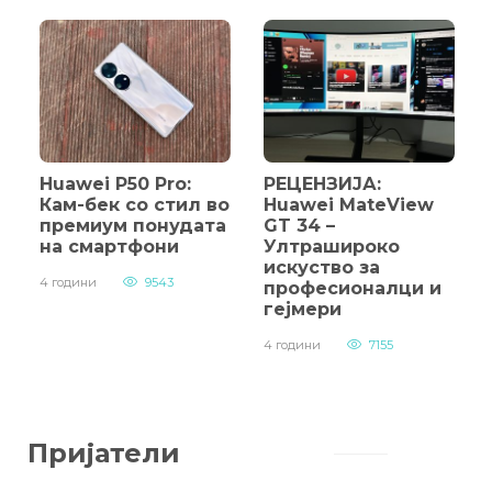
Huawei P50 Pro:
РЕЦЕНЗИЈА:
Кам-бек со стил во
Huawei MateView
премиум понудата
GT 34 –
на смартфони
Ултрашироко
искуство за
4 години
9543
професионалци и
гејмери
4 години
7155
Пријатели