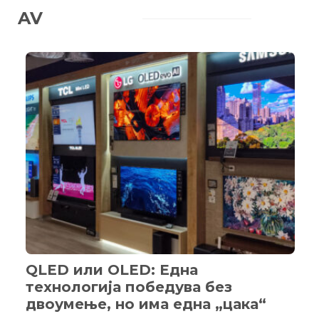
AV
QLED или OLED: Една
технологија победува без
двоумење, но има една „цака“