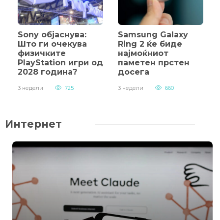
Sony објаснува:
Samsung Galaxy
Што ги очекува
Ring 2 ќе биде
физичките
најмоќниот
PlayStation игри од
паметен прстен
2028 година?
досега
3 недели
725
3 недели
660
Интернет