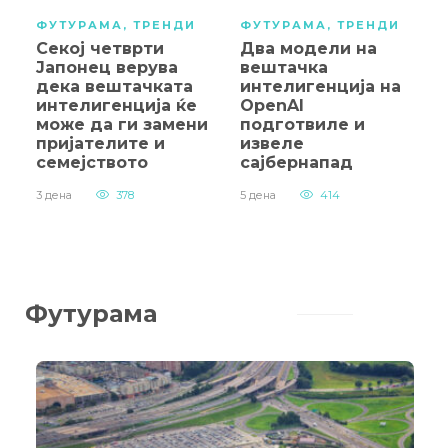
ФУТУРАМА
,
ТРЕНДИ
ФУТУРАМА
,
ТРЕНДИ
Секој четврти
Два модели на
Јапонец верува
вештачка
дека вештачката
интелигенција на
интелигенција ќе
OpenAI
може да ги замени
подготвиле и
пријателите и
извеле
семејството
сајбернапад
3 дена
378
5 дена
414
Футурама