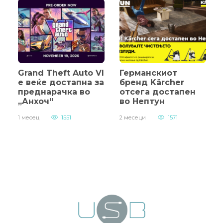
Grand Theft Auto VI
Германскиот
е веќе достапна за
бренд Kärcher
преднарачка во
отсега достапен
„Анхоч“
во Нептун
1 месец
1551
2 месеци
1571