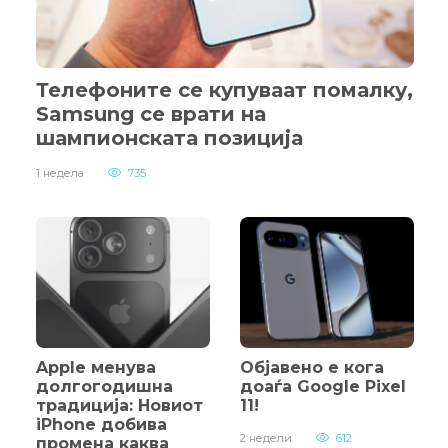
Телефоните се купуваат помалку,
Samsung се врати на
шампионската позиција
1 недела
735
Apple менува
Објавено е кога
долгогодишна
доаѓа Google Pixel
традиција: Новиот
11!
iPhone добива
2 недели
612
промена каква