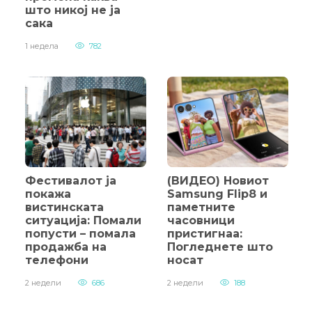
што никој не ја
сака
1 недела
782
Фестивалот ја
(ВИДЕО) Новиот
покажа
Samsung Flip8 и
вистинската
паметните
ситуација: Помали
часовници
попусти – помала
пристигнаа:
продажба на
Погледнете што
телефони
носат
2 недели
686
2 недели
188