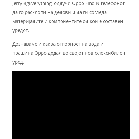
JerryRigEverything, одлучи Oppo Find N телефонот
да го расклопи на делови и да ги согледа
материјалите и компонентите од кои е составен
уредот.
Дознаваме и каква отпорност на вода и
прашина Oppo додал во својот нов флексибилен
уред.