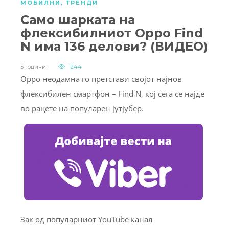
МОБИЛНИ
,
ТРЕНДИ
Само шарката на
флексибилниот Oppo Find
N има 136 делови? (ВИДЕО)
5 години
1244
Oppo неодамна го претстави својот најнов
флексибилен смартфон – Find N, кој сега се најде
во рацете на популарен јутјубер.
Зак од популарниот YouTube канал