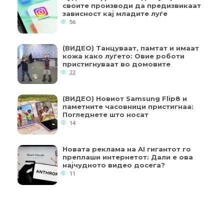
своите производи да предизвикаат
зависност кај младите луѓе
56
(ВИДЕО) Танцуваат, памтат и имаат
кожа како луѓето: Овие роботи
пристигнуваат во домовите
22
(ВИДЕО) Новиот Samsung Flip8 и
паметните часовници пристигнаа:
Погледнете што носат
14
Новата реклама на AI гигантот го
преплаши интернетот: Дали е ова
најчудното видео досега?
11