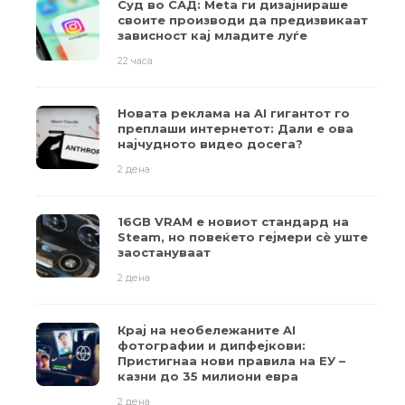
Суд во САД: Meta ги дизајнираше
своите производи да предизвикаат
зависност кај младите луѓе
22 часа
Новата реклама на AI гигантот го
преплаши интернетот: Дали е ова
најчудното видео досега?
2 дена
16GB VRAM е новиот стандард на
Steam, но повеќето гејмери ​​сè уште
заостануваат
2 дена
Крај на необележаните AI
фотографии и дипфејкови:
Пристигнаа нови правила на ЕУ –
казни до 35 милиони евра
2 дена