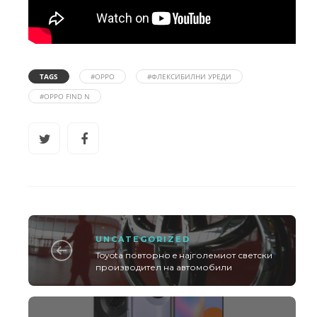
TAGS
#OPPO
#ФЛЕКСИБИЛНИ УРЕДИ
#OPPO FIND N
UNCATEGORIZED
Toyota повторно e најголемиот светски
производител на автомобили