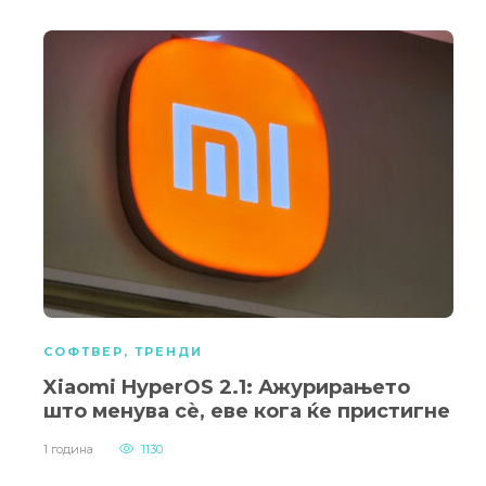
СОФТВЕР
,
ТРЕНДИ
Xiaomi HyperOS 2.1: Ажурирањето
што менува сè, еве кога ќе пристигне
1 година
1130