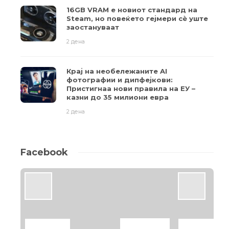
16GB VRAM е новиот стандард на
Steam, но повеќето гејмери ​​сè уште
заостануваат
2 дена
Крај на необележаните AI
фотографии и дипфејкови:
Пристигнаа нови правила на ЕУ –
казни до 35 милиони евра
2 дена
Facebook