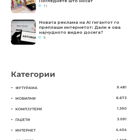
Погледнете што носат
11
Новата реклама на AI гигантот го
преплаши интернетот: Дали е ова
најчудното видео досега?
9
Категории
9.481
ФУТУРАМА
6.673
МОБИЛНИ
1.390
КОМПЈУТЕРИ
3.091
ГАЏЕТИ
4.404
ИНТЕРНЕТ