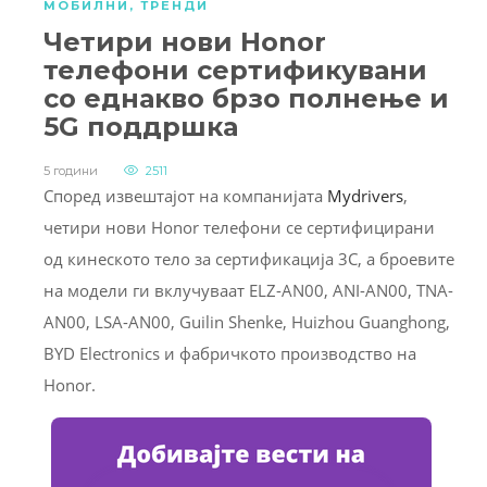
МОБИЛНИ
,
ТРЕНДИ
Четири нови Honor
телефони сертификувани
со еднакво брзо полнење и
5G поддршка
5 години
2511
Според извештајот на компанијата
Mydrivers
,
четири нови Honor телефони се сертифицирани
од кинеското тело за сертификација 3C, а броевите
на модели ги вклучуваат ELZ-AN00, ANI-AN00, TNA-
AN00, LSA-AN00, Guilin Shenke, Huizhou Guanghong,
BYD Electronics и фабричкото производство на
Honor.