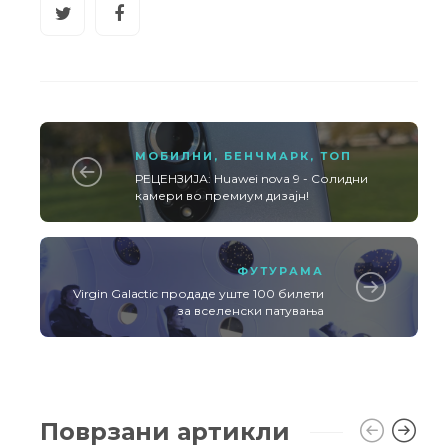
МОБИЛНИ
,
БЕНЧМАРК
,
ТОП
РЕЦЕНЗИЈА: Huawei nova 9 - Солидни
камери во премиум дизајн!
ФУТУРАМА
Virgin Galactic продаде уште 100 билети
за вселенски патувања
Поврзани артикли