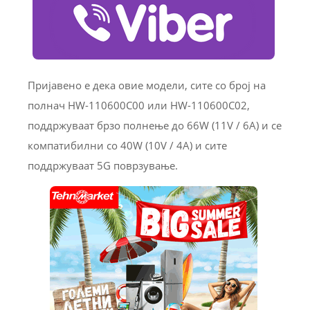
Пријавено е дека овие модели, сите со број на
полнач HW-110600C00 или HW-110600C02,
поддржуваат брзо полнење до 66W (11V / 6A) и се
компатибилни со 40W (10V / 4A) и сите
поддржуваат 5G поврзување.