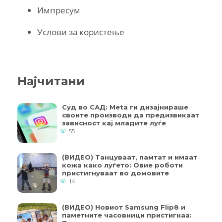
Импресум
Услови за користење
Најчитани
Суд во САД: Meta ги дизајнираше
своите производи да предизвикаат
зависност кај младите луѓе
55
(ВИДЕО) Танцуваат, памтат и имаат
кожа како луѓето: Овие роботи
пристигнуваат во домовите
14
(ВИДЕО) Новиот Samsung Flip8 и
паметните часовници пристигнаа: