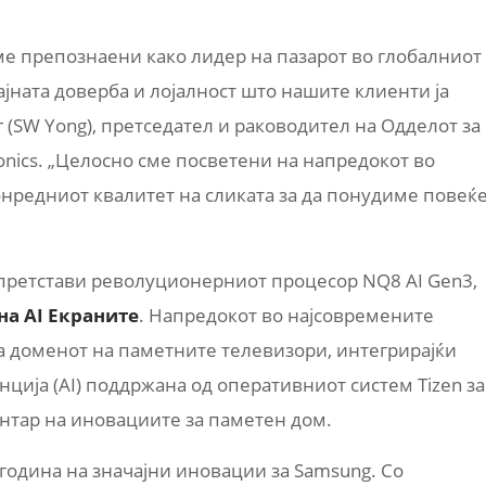
ме препознаени како лидер на пазарот во глобалниот
ајната доверба и лојалност што нашите клиенти ја
нг (SW Yong), претседател и раководител на Одделот за
onics. „Целосно сме посветени на напредокот во
онредниот квалитет на сликата за да понудиме повеќ
го претстави револуционерниот процесор NQ8 AI Gen3,
на AI Екраните
. Напредокот во најсовремените
 доменот на паметните телевизори, интегрирајќи
ија (AI) поддржана од оперативниот систем Tizen за
центар на иновациите за паметен дом.
 година на значајни иновации за Samsung. Со