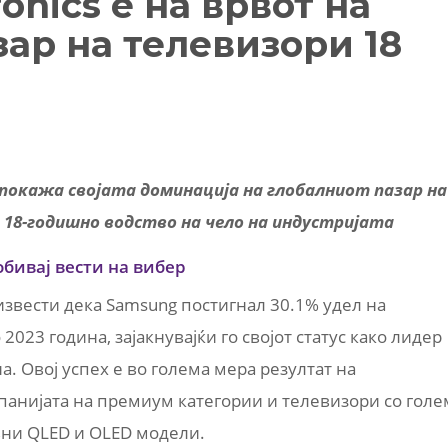
onics е на врвот на
зар на телевизори 18
а покажа својата доминација на глобалниот пазар на
 18-годишно водство на чело на индустријата
обивај вести на вибер
звести дека Samsung постигнал 30.1% удел на
2023 година, зајакнувајќи го својот статус како лидер
а. Овој успех е во голема мера резултат на
панијата на премиум категории и телевизори со голе
вни QLED и OLED модели.