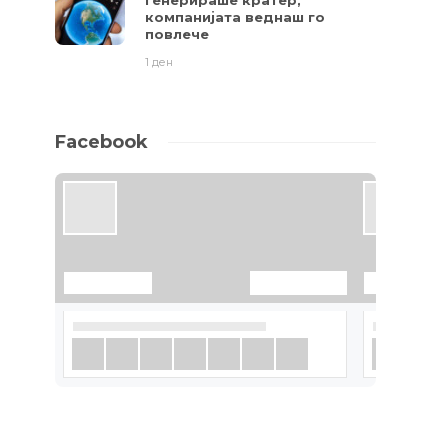
генерираше кратер,
компанијата веднаш го
повлече
1 ден
Facebook