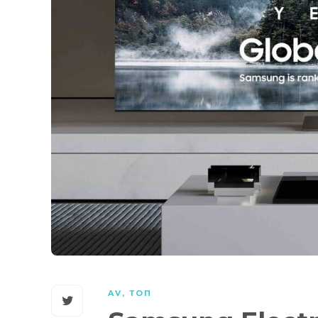
AV
,
ТОП