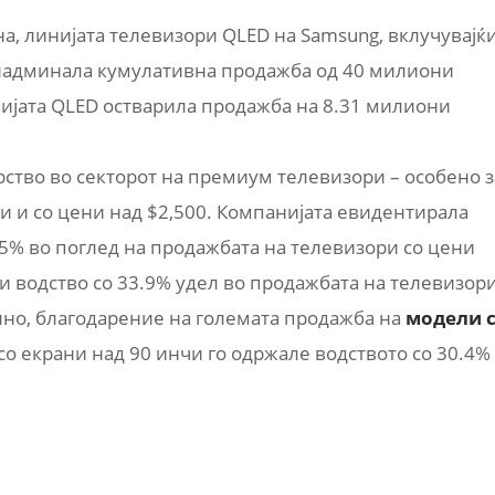
а, линијата телевизори QLED на Samsung, вклучувајќ
 надминала кумулативна продажба од 40 милиони
нијата QLED остварила продажба на 8.31 милиони
ство во секторот на премиум телевизори – особено з
и и со цени над $2,500. Компанијата евидентирала
5% во поглед на продажбата на телевизори со цени
и водство со 33.9% удел во продажбата на телевизор
лно, благодарение на големата продажба на
модели 
со екрани над 90 инчи го одржале водството со 30.4%