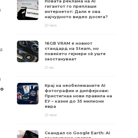
Новата реклама на AI
гигантот го преплаши
и
интернетот: Дали е ова
најчудното видео досега?
20 часа
16GB VRAM е новиот
а
стандард на Steam, но
повеќето гејмери ​​сè уште
заостануваат
21 час
и
Крај на необележаните AI
со
фотографии и дипфејкови:
Пристигнаа нови правила на
ЕУ – казни до 35 милиони
евра
22 часа
Скандал со Google Earth: AI