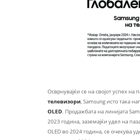
Осврнувајќи се на својот успех на 
телевизори
, Samsung исто така н
OLED
. Продажбата на линијата Sa
2023 година, заземајќи удел на па
OLED во 2024 година, се очекува у