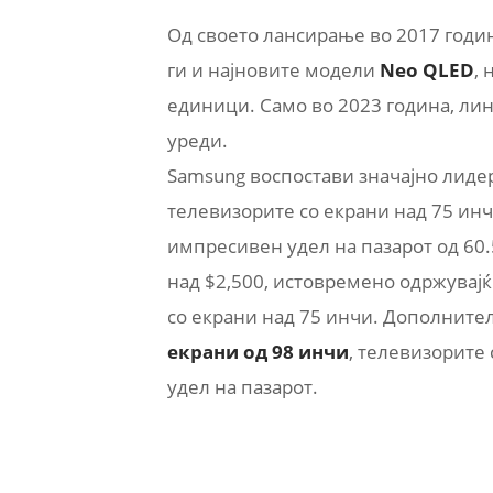
Од своето лансирање во 2017 годин
ги и најновите модели
Neo QLED
,
единици. Само во 2023 година, ли
уреди.
Samsung воспостави значајно лидер
телевизорите со екрани над 75 инч
импресивен удел на пазарот од 60.
над $2,500, истовремено одржувајќ
со екрани над 75 инчи. Дополните
екрани од 98 инчи
, телевизорите 
удел на пазарот.