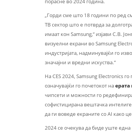
порасне во 2024 година.
„Горди сме што 18 години по ред с
ТВ сектор што е потврда за долготр
имаат кон Samsung,“ изјави С.В. Јо
визуелни екрани во Samsung Electr
индустријата, надминувајќи го изв
значајни и вредни искуства.“
На CES 2024, Samsung Electronics 
означувајќи го почетокот на
ерата 
чипсети и можности го редефинира
софистицирана вештачка интелигенц
да ги воведе екраните со AI како 
2024 се очекува да биде уште една