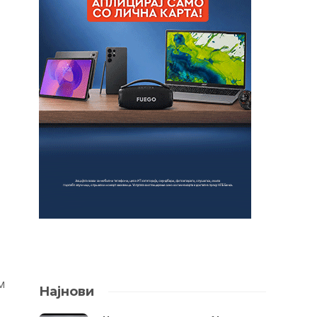
м
Најнови