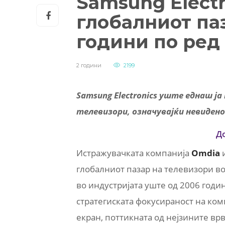
Samsung Electr
глобалниот па
години по ред
2 години
2199
Samsung Electronics уште еднаш ј
телевизори, означувајќи невидено
Д
Истражувачката компанија
Omdia
и
глобалниот пазар на телевизори во 
во индустријата уште од 2006 годин
стратегиската фокусираност на ком
екран, поттикната од нејзините вр