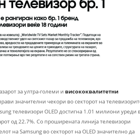
пазарот за ултра-големи и
висококвалитетни
аправи значителни чекори во секторот на телевизорит
msung телевизори OLED достигна 1.01 милиони уреди 
зарот од 22.7%. Со проширената линија телевизори
делот на Samsung во секторот на OLED значително да