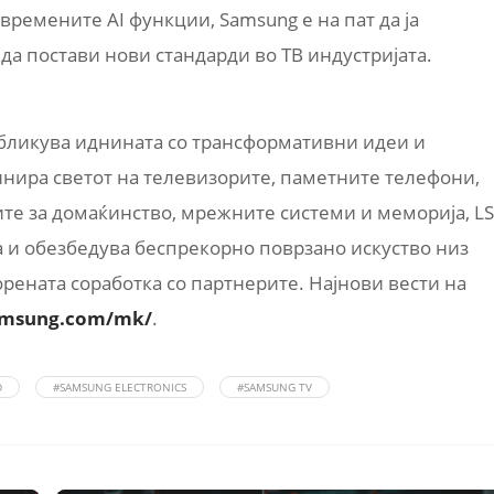
времените AI функции, Samsung е на пат да ја
а постави нови стандарди во ТВ индустријата.
 обликува иднината со трансформативни идеи и
инира светот на телевизорите, паметните телефони,
ите за домаќинство, мрежните системи и меморија, LS
а и обезбедува беспрекорно поврзано искуство низ
орената соработка со партнерите. Најнови вести на
samsung.com/mk/
.
D
#SAMSUNG ELECTRONICS
#SAMSUNG TV