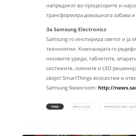
напредокот во процесорите и најсо
трансформира домашната забава и д
За Samsung Electronics
Samsung го инспирира светот и ја
технологии. Компанијата го редеф
носивите уреди, таблетите, апарат
системите, лиените и LED решениј
својот SmartThings екосистем и отв
Samsung Newsroom:
http://news.
TAGS
#NEO QLED
#SAMSUNG NEO QLE