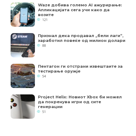
Waze добива големо AI ажурирање:
Апликацијата сега учи како да
возите
121
Признал дека продавал „бели лаги“,
заработил повеќе од милион долари
88
Пентагон ги отстрани извештаите за
тестирање оружје
54
Project Helix: Новиот Xbox би можел
да покренува игри од сите
генерации
51