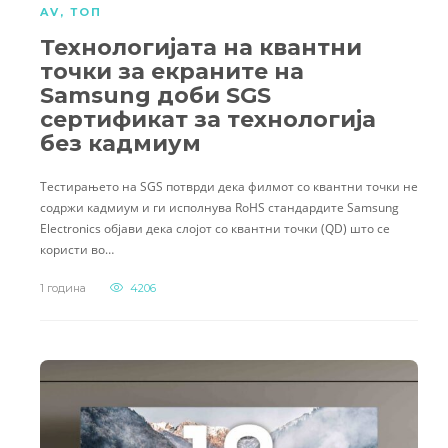
AV
,
ТОП
Технологијата на квантни
точки за екраните на
Samsung доби SGS
сертификат за технологија
без кадмиум
Тестирањето на SGS потврди дека филмот со квантни точки не
содржи кадмиум и ги исполнува RoHS стандардите Samsung
Electronics објави дека слојот со квантни точки (QD) што се
користи во…
1 година
4206