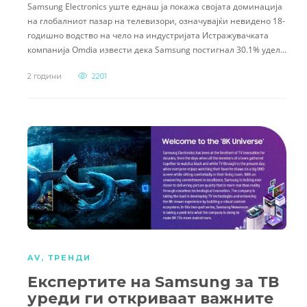
Samsung Electronics уште еднаш ја покажа својата доминација
на глобалниот пазар на телевизори, означувајќи невидено 18-
годишно водство на чело на индустријата Истражувачката
компанија Omdia извести дека Samsung постигнал 30.1% удел…
2 години
2201
AV
,
ТРЕНДИ
Експертите на Samsung за ТВ
уреди ги откриваат важните