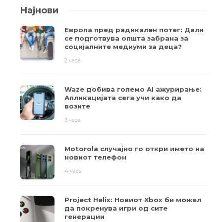
Најнови
Европа пред радикален потег: Дали
се подготвува општа забрана за
социјалните медиуми за деца?
2 часа
Waze добива големо AI ажурирање:
Апликацијата сега учи како да
возите
3 часа
Motorola случајно го откри името на
новиот телефон
4 часа
Project Helix: Новиот Xbox би можел
да покренува игри од сите
генерации