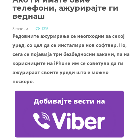
телефони, ажурирајте ги
веднаш
3 години
1315
Редовните ажурирања се неопходни за секој
уред, со цел да се инсталира нов софтвер. Но,
сега се појавија три безбедносни закани, па на
корисниците на iPhone им се советува да ги
ажурираат своите уреди што е можно
поскоро.