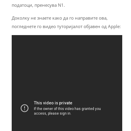
податоци, пренесува N1.
Доколку не знаете како да го направите ова,
погледнете го видео туторијалот објавен од Apple: