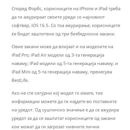
Според Форбс, корисниците на iPhone и iPad треба
да ги ажурираат своите уреди со најновиот
софтвер, iOS 16.5. Со тоа ажурирање, корисниците
ќе бидат заштитени од три безбедносни закани.
Овие закани може да влијаат и на моделите на
iPad Pro; iPad Air модели од 3-та генерација
наваму; iPad модели од 5-та генерација наваму; и
iPad Mini од 5-та генерација наваму, пренесува
BestLife.
Ако не сте сигурни кој модел го имате, тие
информации можете да ги најдете во поставките
на уредот. Од суштинско значење е да се ажурира
уредот за да се заштитат корисниците од закани
кои можат да ги загрозат нивните лични