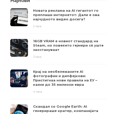
Најнови
Новата реклама на AI гигантот го
преплаши интернетот: Дали е ова
најчудното видео досега?
2 часа
16GB VRAM е новиот стандард на
Steam, но повеќето гејмери ​​сè уште
заостануваат
3 часа
Крај на необележаните AI
фотографии и дипфејкови:
Пристигнаа нови правила на ЕУ –
казни до 35 милиони евра
4 часа
Скандал со Google Earth: AI
генерираше кратер, компанијата