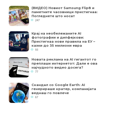
(ВИДЕО) Новиот Samsung Flip8 и
паметните часовници пристигнаа:
Погледнете што носат
247
Крај на необележаните AI
фотографии и дипфејкови:
Пристигнаа нови правила на ЕУ –
казни до 35 милиони евра
93
Новата реклама на AI гигантот го
преплаши интернетот: Дали е ова
најчудното видео досега?
77
Скандал со Google Earth: AI
генерираше кратер, компанијата
веднаш го повлече
67