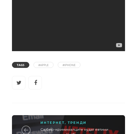
TAGS
#APPLE
#IPHONE
ИНТЕРНЕТ
,
ТРЕНДИ
Сајбер-криминалците нудат евтини