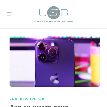
СОФТВЕР
,
ТРЕНДИ
Ако ги имате овие