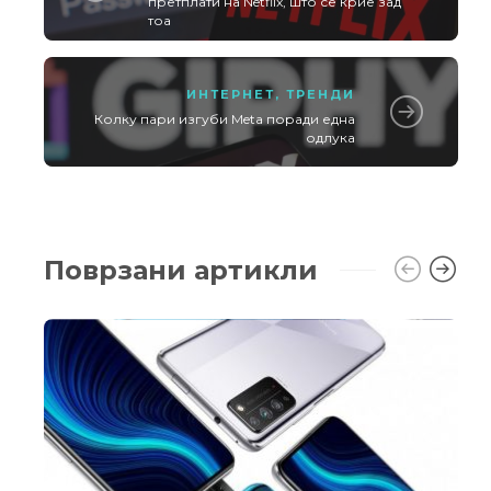
претплати на Netflix, што се крие зад
тоа
ИНТЕРНЕТ
,
ТРЕНДИ
Колку пари изгуби Meta поради една
одлука
Поврзани артикли