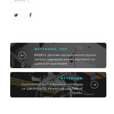
ФУТУРАМА
,
ТОП
ВИДЕО: Делови од оштетеното руско
летало паднаа во океан, екипажот се
уште е во вселената
ФУТУРАМА
Оштетеното руско вселенско летало
се одвои од ISS, ќе изгори над Тихиот
Океан