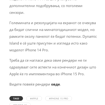
дополнителни подобрувања, со поголеми
сензори.
Големината и резолуцијата на екранот се очекува
да бидат слични на минатогодишниот модел, но
рамките околу панелот ќе бидат потенки. Dynamic
Island е сè уште присутен и изгледа исто како
моделот iPhone 14 Pro.
Треба да се нагласи дека овие рендери не ги
одразуваат сите аспекти на конечниот дизајн што
Apple ќе го имплементира во iPhone 15 Pro.
Видете повеќе рендери
овде
.
TAGS
#APPLE
#IPHONE 15 PRO
#IPHONE 15