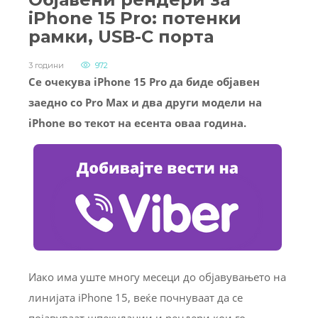
iPhone 15 Pro: потенки
рамки, USB-C порта
3 години
972
Се очекува iPhone 15 Pro да биде објавен
заедно со Pro Max и два други модели на
iPhone во текот на есента оваа година.
Иако има уште многу месеци до објавувањето на
линијата iPhone 15, веќе почнуваат да се
појавуваат шпекулации и рендери кои го