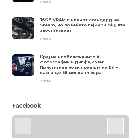
2 дена
16GB VRAM е новиот стандард на
Steam, но повеќето гејмери ​​сè уште
заостануваат
2 дена
Крај на необележаните AI
фотографии и дипфејкови:
Пристигнаа нови правила на ЕУ –
казни до 35 милиони евра
2 дена
Facebook