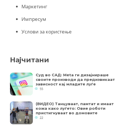
Маркетинг
Импресум
Услови за користење
Најчитани
Суд во САД: Meta ги дизајнираше
своите производи да предизвикаат
зависност кај младите луѓе
55
(ВИДЕО) Танцуваат, памтат и имаат
кожа како луѓето: Овие роботи
пристигнуваат во домовите
22