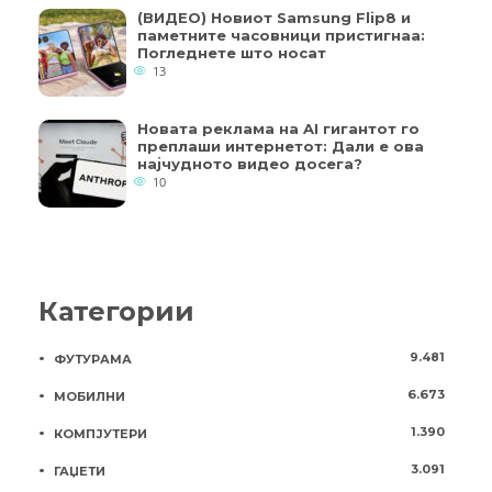
(ВИДЕО) Новиот Samsung Flip8 и
паметните часовници пристигнаа:
Погледнете што носат
13
Новата реклама на AI гигантот го
преплаши интернетот: Дали е ова
најчудното видео досега?
10
Категории
9.481
ФУТУРАМА
6.673
МОБИЛНИ
1.390
КОМПЈУТЕРИ
3.091
ГАЏЕТИ