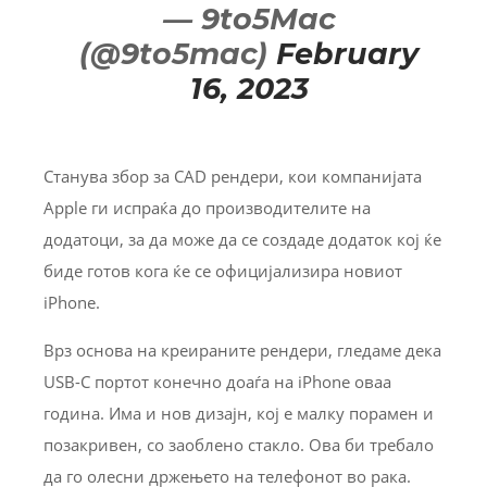
— 9to5Mac
(@9to5mac)
February
16, 2023
Станува збор за CAD рендери, кои компанијата
Apple ги испраќа до производителите на
додатоци, за да може да се создаде додаток кој ќе
биде готов кога ќе се официјализира новиот
iPhone.
Врз основа на креираните рендери, гледаме дека
USB-C портот конечно доаѓа на iPhone оваа
година. Има и нов дизајн, кој е малку порамен и
позакривен, со заоблено стакло. Ова би требало
да го олесни држењето на телефонот во рака.