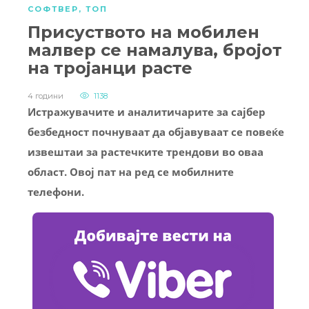
СОФТВЕР
,
ТОП
Присуството на мобилен
малвер се намалува, бројот
на тројанци расте
4 години
1138
Истражувачите и аналитичарите за сајбер
безбедност почнуваат да објавуваат се повеќе
извештаи за растечките трендови во оваа
област. Овој пат на ред се мобилните
телефони.