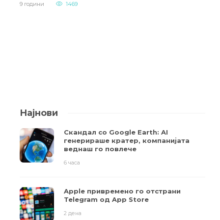
9 години
1469
Најнови
Скандал со Google Earth: AI
генерираше кратер, компанијата
веднаш го повлече
6 часа
Apple привремено го отстрани
Telegram од App Store
2 дена