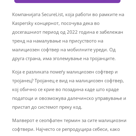
Компанијата SecureList, која работи во рамките на
Kaspersky концернот, посочува дека во
досегашниот период од 2022 година е забележан
тренд на намалување на присуството на
малициозен софтвер на мобилните уреди. Од
друга страна, има зголемување на тројанците.
Која е разликата помеѓу малициозен софтвер и
тројанец? Тројанец е вид на малициозен софтвер,
кој обично се крие во позадина каде што краде
податоци и овозможува далечинско управување и
пристап до системот преку код.
Малверот е сеопфатен термин за сите малициозни
софтвери. Најчесто се репродуцира себеси, како