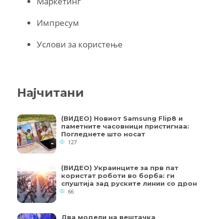
Маркетинг
Импресум
Услови за користење
Најчитани
(ВИДЕО) Новиот Samsung Flip8 и
паметните часовници пристигнаа:
Погледнете што носат
127
(ВИДЕО) Украинците за прв пат
користат роботи во борба: ги
спуштија зад руските линии со дрон
66
Два модели на вештачка