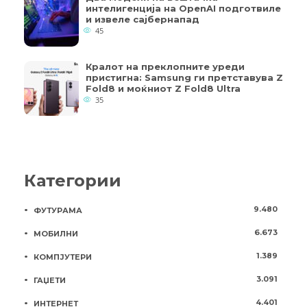
интелигенција на OpenAI подготвиле
и извеле сајбернапад
45
Кралот на преклопните уреди
пристигна: Samsung ги претставува Z
Fold8 и моќниот Z Fold8 Ultra
35
Категории
9.480
ФУТУРАМА
6.673
МОБИЛНИ
1.389
КОМПЈУТЕРИ
3.091
ГАЏЕТИ
4.401
ИНТЕРНЕТ