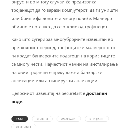
вирус, и во многу случаи ќе предизвика
тројанецот да го зарази компјутерот, да ги уништи
или брише фајловите и многу повеќе. Малверот
обично е потешко да се открие од тројанецот.
Како што сугерираа многубројните извештаи во
претходниот период, тројанците и малверот што
ги крадат банкарските податоци на корисниците
се многу чести. Најчестиот начин на инсталирање
на овие тројанци е преку лажни банкарски
апликации или антивирусни апликации.
Целосниот извештај на SecureList е
достапен
овде
.
TAGS
#HAKERI
#MALWARE
#TROJANCI
#TROJANEC