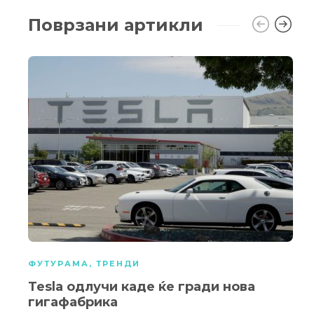
Поврзани артикли
ФУТУРАМА
,
ТРЕНДИ
Tesla oдлучи каде ќе гради нова
гигафабрика