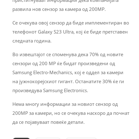
пристигнуваат информации дека компанијата
развила нов сензор за камера од 200MP.
Се очекува овој сензор да биде имплементиран во
телефонот Galaxy S23 Ultra, кој ќе биде претставен
следната година.
Во извештајот се споменува дека 70% од новите
сензори од 200 MP ќе бидат произведени од
Samsung Electro-Mechanics, кој е оддел за камери
на јужнокорејскиот гигант. Останатите 30% ќе ги
произведува Samsung Electronics.
Нема многу информации за новиот сензор од
200MP за камери, но се очекува наскоро да почнат
да се појавуваат повеќе детали.