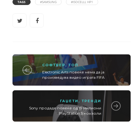
TAGS
#SAMSUNG
#ISOCELLL HP1
СОФТВЕР
,
ТОП
Electronic Arts повеќе нема да ја
произведува видео играта FIFA
ГАЏЕТИ
,
ТРЕНДИ
Sony продаде повеќе од 19 милиони
PlayStation 5 конзоли