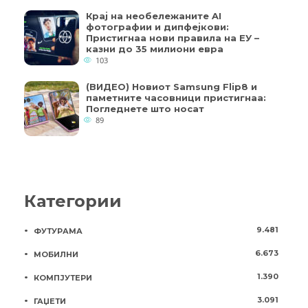
Крај на необележаните AI
фотографии и дипфејкови:
Пристигнаа нови правила на ЕУ –
казни до 35 милиони евра
103
(ВИДЕО) Новиот Samsung Flip8 и
паметните часовници пристигнаа:
Погледнете што носат
89
Категории
9.481
ФУТУРАМА
6.673
МОБИЛНИ
1.390
КОМПЈУТЕРИ
3.091
ГАЏЕТИ