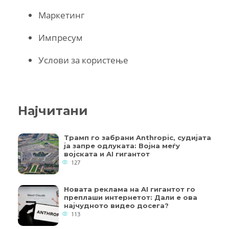
Маркетинг
Импресум
Услови за користење
Најчитани
Трамп го забрани Anthropic, судијата
ја запре одлуката: Војна меѓу
војската и AI гигантот
127
Новата реклама на AI гигантот го
преплаши интернетот: Дали е ова
најчудното видео досега?
113