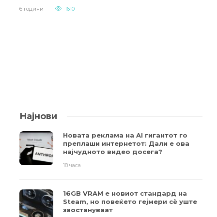
6 години
1610
Најнови
Новата реклама на AI гигантот го
преплаши интернетот: Дали е ова
најчудното видео досега?
18 часа
16GB VRAM е новиот стандард на
Steam, но повеќето гејмери ​​сè уште
заостануваат