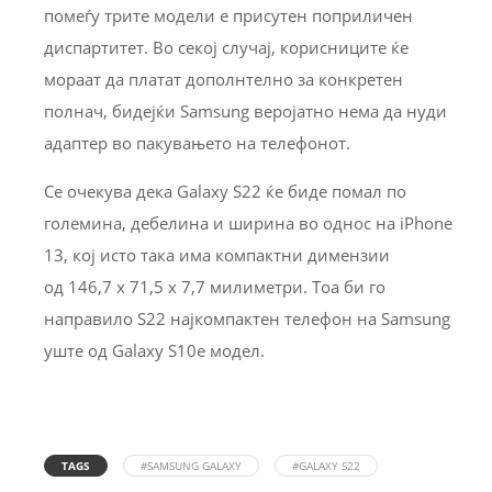
помеѓу трите модели е присутен поприличен
диспартитет. Во секој случај, корисниците ќе
мораат да платат дополнтелно за конкретен
полнач, бидејќи Samsung веројатно нема да нуди
адаптер во пакувањето на телефонот.
Се очекува дека Galaxy S22 ќе биде помал по
големина, дебелина и ширина во однос на iPhone
13, кој исто така има компактни димензии
од 146,7 x 71,5 x 7,7 милиметри. Тоа би го
направило S22 најкомпактен телефон на Samsung
уште од Galaxy S10e модел.
TAGS
#SAMSUNG GALAXY
#GALAXY S22