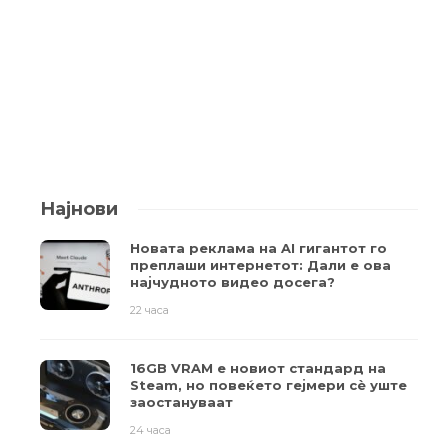
Најнови
Новата реклама на AI гигантот го
преплаши интернетот: Дали е ова
најчудното видео досега?
22 часа
16GB VRAM е новиот стандард на
Steam, но повеќето гејмери ​​сè уште
заостануваат
24 часа