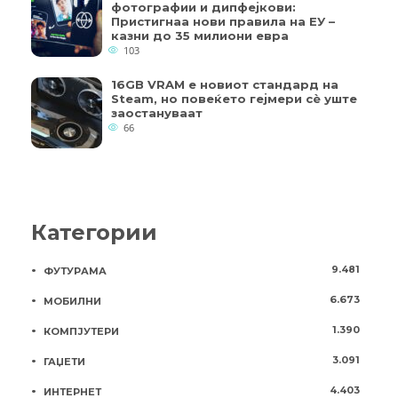
фотографии и дипфејкови:
Пристигнаа нови правила на ЕУ –
казни до 35 милиони евра
103
16GB VRAM е новиот стандард на
Steam, но повеќето гејмери ​​сè уште
заостануваат
66
Категории
9.481
ФУТУРАМА
6.673
МОБИЛНИ
1.390
КОМПЈУТЕРИ
3.091
ГАЏЕТИ
4.403
ИНТЕРНЕТ