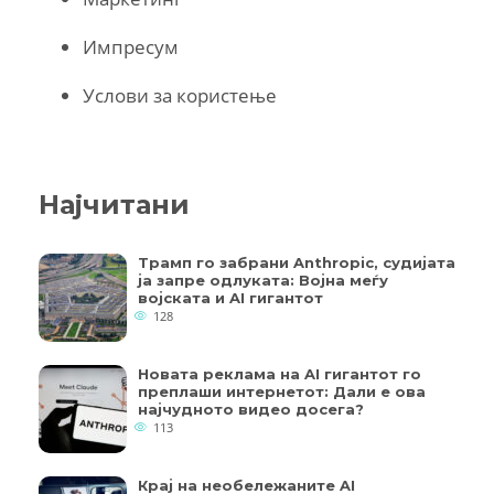
Импресум
Услови за користење
Најчитани
Трамп го забрани Anthropic, судијата
ја запре одлуката: Војна меѓу
војската и AI гигантот
128
Новата реклама на AI гигантот го
преплаши интернетот: Дали е ова
најчудното видео досега?
113
Крај на необележаните AI