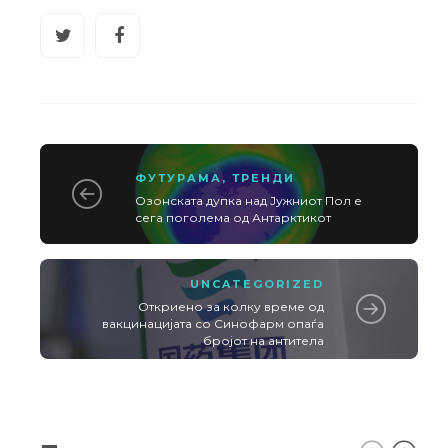
ФУТУРАМА
,
ТРЕНДИ
Озонската дупка над Јужниот Пол е
сега поголема од Антарктикот
UNCATEGORIZED
Откриено за колку време од
вакцинацијата со Синофарм опаѓа
бројот на антитела