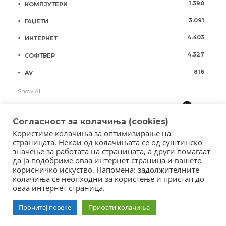
1.390
КОМПЈУТЕРИ
3.091
ГАЏЕТИ
4.403
ИНТЕРНЕТ
4.327
СОФТВЕР
816
AV
Show All
Согласност за колачиња (cookies)
Користиме колачиња за оптимизирање на
страницата. Некои од колачињата се од суштинско
значење за работата на страницата, а други помагаат
да ја подобриме оваа интернет страница и вашето
корисничко искуство. Напомена: задолжителните
колачиња се неопходни за користење и пристап до
оваа интернет страница.
Copyright © 2018 - Member of IAB Macedonia
Member of Clip Media Group / 2017
Прочитај повеќе
Прифати колачиња