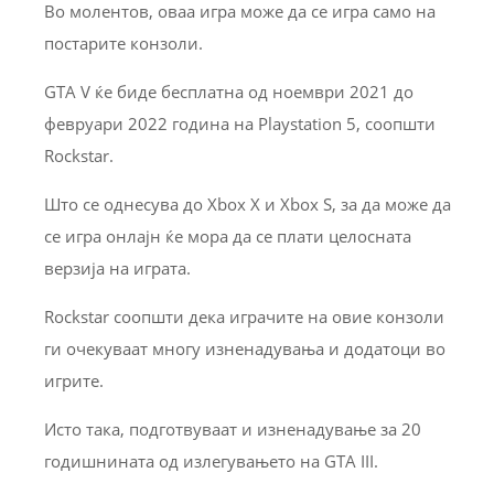
Во молентов, оваа игра може да се игра само на
постарите конзоли.
GTA V ќе биде бесплатна од ноември 2021 до
февруари 2022 година на Playstation 5, соопшти
Rockstar.
Што се однесува до Xbox X и Xbox S, за да може да
се игра онлајн ќе мора да се плати целосната
верзија на играта.
Rockstar соопшти дека играчите на овие конзоли
ги очекуваат многу изненадувања и додатоци во
игрите.
Исто така, подготвуваат и изненадување за 20
годишнината од излегувањето на GTA III.