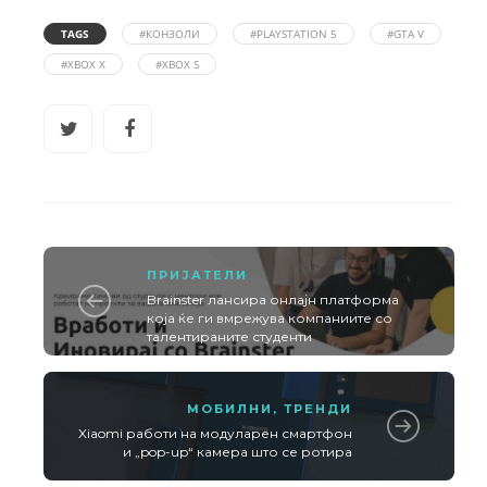
TAGS
#КОНЗОЛИ
#PLAYSTATION 5
#GTA V
#XBOX X
#XBOX S
ПРИЈАТЕЛИ
Brainster лансира онлајн платформа
која ќе ги вмрежува компаниите со
талентираните студенти
МОБИЛНИ
,
ТРЕНДИ
Xiaomi работи на модуларен смартфон
и „pop-up“ камера што се ротира