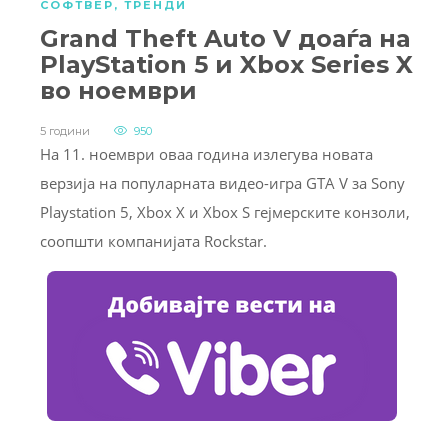
СОФТВЕР
,
ТРЕНДИ
Grand Theft Auto V доаѓа на
PlayStation 5 и Xbox Series X
во ноември
5 години
950
На 11. ноември оваа година излегува новата
верзија на популарната видео-игра GTA V за Sony
Playstation 5, Xbox X и Xbox S гејмерските конзоли,
соопшти компанијата Rockstar.