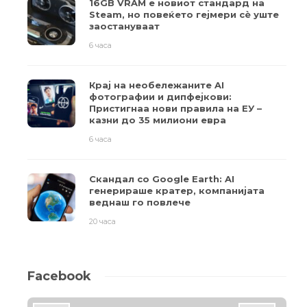
16GB VRAM е новиот стандард на
Steam, но повеќето гејмери ​​сè уште
заостануваат
6 часа
Крај на необележаните AI
фотографии и дипфејкови:
Пристигнаа нови правила на ЕУ –
казни до 35 милиони евра
6 часа
Скандал со Google Earth: AI
генерираше кратер, компанијата
веднаш го повлече
20 часа
Facebook