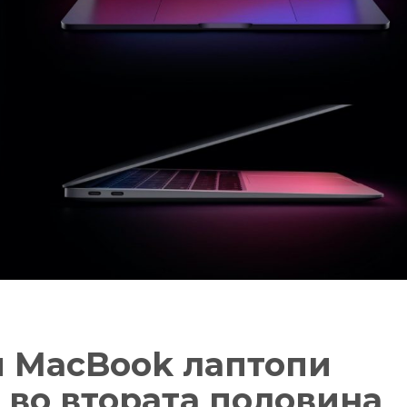
и MacBook лаптопи
 во втората половина