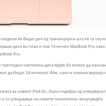
модели ќе бидат дел од транзицијата што ќе се случ
ираше дека во план е нов 14-инчен MacBook Pro, како
cBook Pro.
о претходно напомена дека Apple би можел да лансир
ат да бидат 24-инчниот iMac, како и помала верзија 
ачката за новиот iPad Air „била подобро од очекуванот
 и со усвојување на новите технологии, вклучувајќи