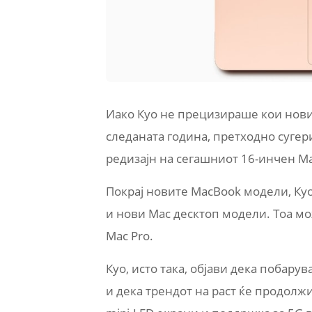
Иако Куо не прецизираше кои нови 
следаната година, претходно сугер
редизајн на сегашниот 16-инчен Ma
Покрај новите MacBook модели, Ку
и нови Mac десктоп модели. Тоа мож
Mac Pro.
Куо, исто така, објави дека побарув
и дека трендот на раст ќе продолжи