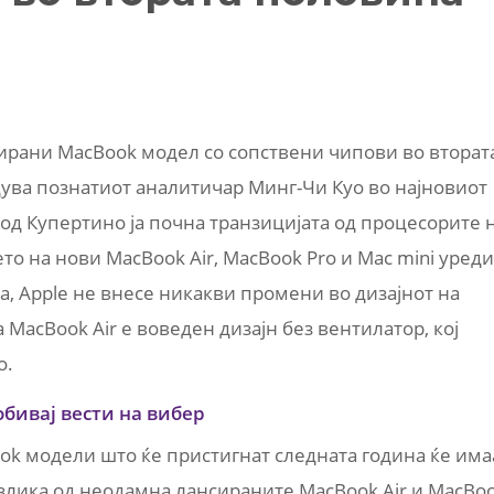
нирани MacBook модел со сопствени чипови во вторат
дува познатиот аналитичар Минг-Чи Куо во најновиот
од Купертино ја почна транзицијата од процесорите 
ето на нови MacBook Air, MacBook Pro и Mac mini уреди
а, Apple не внесе никакви промени во дизајнот на
 MacBook Air е воведен дизајн без вентилатор, кој
о.
обивај вести на вибер
ok модели што ќе пристигнат следната година ќе има
разлика од неодамна лансираните MacBook Air и MacBo