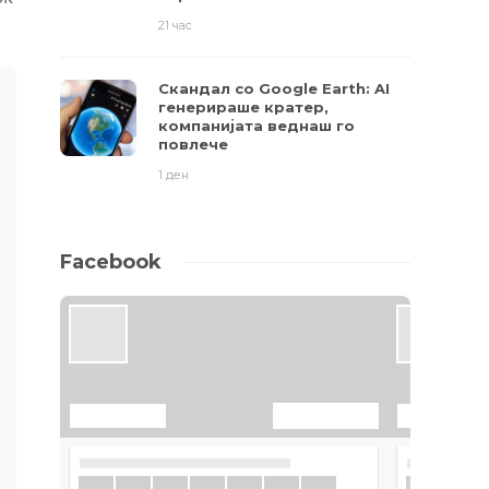
21 час
Скандал со Google Earth: AI
генерираше кратер,
компанијата веднаш го
повлече
1 ден
Facebook