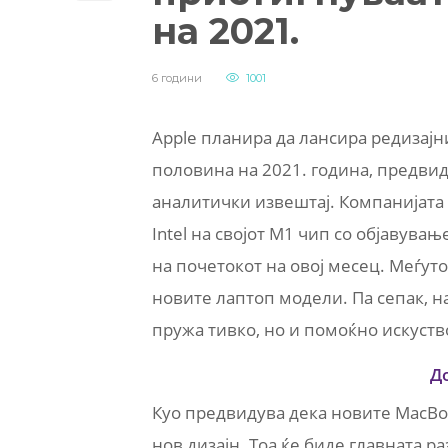
на 2021.
6 години
1001
Apple планира да лансира редизај
половина на 2021. година, предви
аналитички извештај. Компанијата 
Intel на својот M1 чип со објавувањ
на почетокот на овој месец. Меѓуто
новите лаптоп модели. Па сепак, на
пружа тивко, но и помоќно искуств
Д
Куо предвидува дека новите MacBo
нов дизајн. Тоа ќе биде главната 