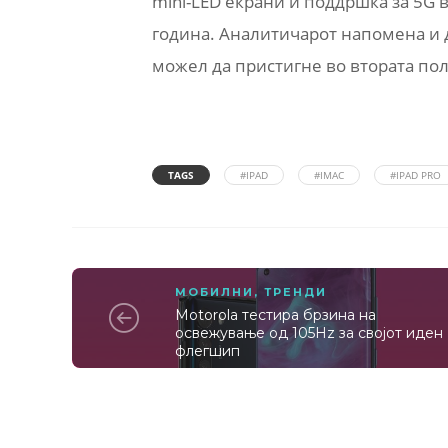
mini-LED екрани и поддршка за 5G 
година. Аналитичарот напомена и д
можел да пристигне во втората пол
TAGS
#IPAD
#IMAC
#IPAD PRO
МОБИЛНИ
,
ТРЕНДИ
Motorola тестира брзина на
освежување од 105Hz за својот иден
флегшип