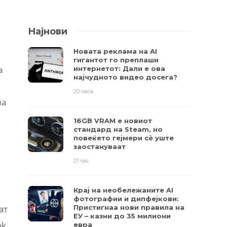
Најнови
Новата реклама на AI
гигантот го преплаши
а
интернетот: Дали е ова
најчудното видео досега?
20 часа
на
16GB VRAM е новиот
стандард на Steam, но
повеќето гејмери ​​сè уште
заостануваат
21 час
Крај на необележаните AI
фотографии и дипфејкови:
Пристигнаа нови правила на
ат
ЕУ – казни до 35 милиони
ok
евра