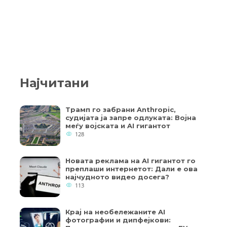
Најчитани
Трамп го забрани Anthropic,
судијата ја запре одлуката: Војна
меѓу војската и AI гигантот
128
Новата реклама на AI гигантот го
преплаши интернетот: Дали е ова
најчудното видео досега?
113
Крај на необележаните AI
фотографии и дипфејкови: