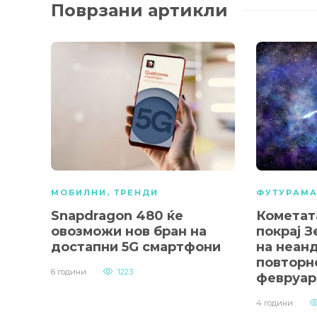
Поврзани артикли
МОБИЛНИ
,
ТРЕНДИ
ФУТУРАМ
Snapdragon 480 ќе
Кометат
овозможи нов бран на
покрај З
достапни 5G смартфони
на неан
повторно
6 години
1223
февруар
4 години