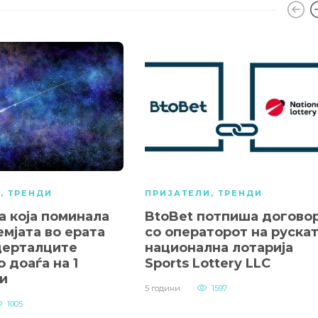
А
,
ТРЕНДИ
ПРИЈАТЕЛИ
,
ТРЕНДИ
а која поминала
BtoBet потпиша догово
емјата во ерата
со операторот на руска
дерталците
национална лотарија
 доаѓа на 1
Sports Lottery LLC
и
5 години
1597
1005