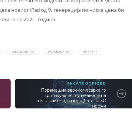
во новите iPad Pro модели планирани за следната
ека новиот iPad од 9. генерација по ниска цена би
овина на 2021. година.
#MACBOOK PRO
#MACBOOK AIR
#M1 ЧИП
UNCATEGORIZED
Поранешна еврокомесарка го
критикува исклучувањето на
компаниите од изградбата на 5G
мрежи