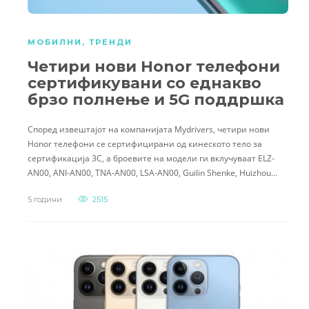
МОБИЛНИ
,
ТРЕНДИ
Четири нови Honor телефони
сертификувани со еднакво
брзо полнење и 5G поддршка
Според извештајот на компанијата Mydrivers, четири нови
Honor телефони се сертифицирани од кинеското тело за
сертификација 3C, а броевите на модели ги вклучуваат ELZ-
AN00, ANI-AN00, TNA-AN00, LSA-AN00, Guilin Shenke, Huizhou…
5 години
2515