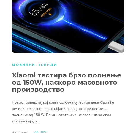
МОБИЛНИ
,
ТРЕНДИ
Xiaomi тестира брзо полнење
од 150W, наскоро масовното
производство
Новиот извештај кој доаѓа од Кина сугерира дека Xiaomi е
речиси подготвен да го објави развојното решение за
полнење од 150 W. Во минатото имаше гласини за оваа
технологија, а…
4 години
995