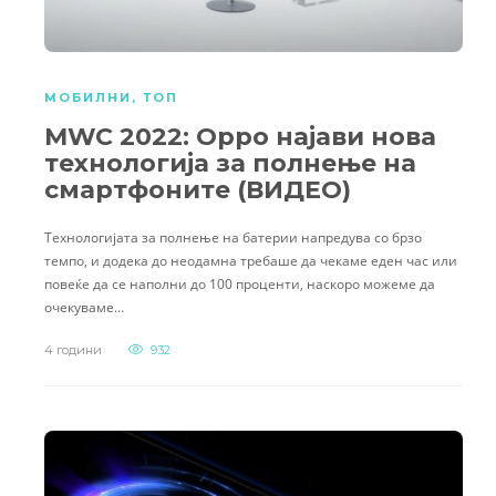
МОБИЛНИ
,
ТОП
MWC 2022: Oppo најави нова
технологија за полнење на
смартфоните (ВИДЕО)
Технологијата за полнење на батерии напредува со брзо
темпо, и додека до неодамна требаше да чекаме еден час или
повеќе да се наполни до 100 проценти, наскоро можеме да
очекуваме…
4 години
932