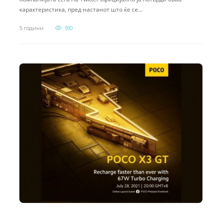
карактеристика, пред настанот што ќе се…
5 години
910