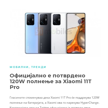
МОБИЛНИ
,
ТРЕНДИ
Официјално е потврдено
120W полнење за Xiaomi 11T
Pro
Гласините споменуваа дека Xiaomi 11T Pro ќе поддржува 120W
полнење на батеријата, а Xiaomi ова го нарекува HyperCharge.
Компанијата сега на Twitter официјално ја потврди оваа