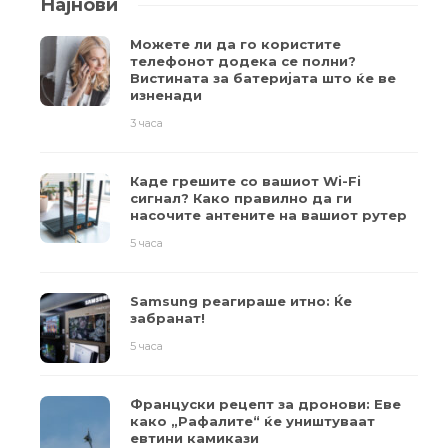
Најнови
Можете ли да го користите
телефонот додека се полни?
Вистината за батеријата што ќе ве
изненади
3 часа
Каде грешите со вашиот Wi-Fi
сигнал? Како правилно да ги
насочите антените на вашиот рутер
5 часа
Samsung реагираше итно: Ќе
забранат!
5 часа
Француски рецепт за дронови: Еве
како „Рафалите“ ќе уништуваат
евтини камикази