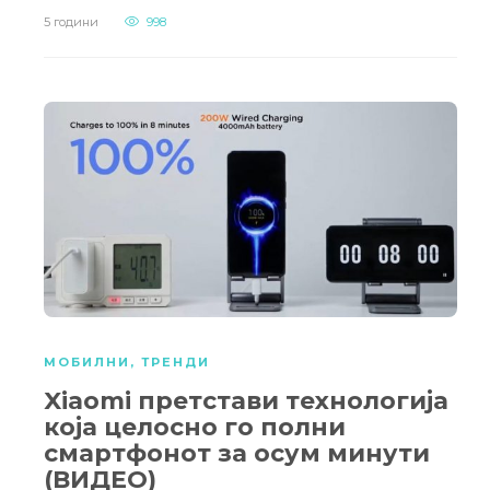
5 години
998
МОБИЛНИ
,
ТРЕНДИ
Xiaomi претстави технологија
која целосно го полни
смартфонот за осум минути
(ВИДЕО)