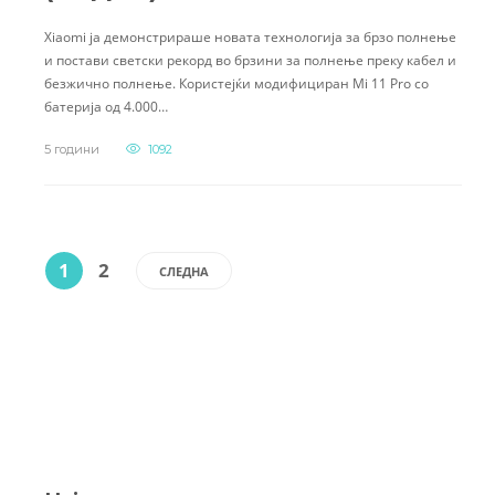
Xiaomi ја демонстрираше новата технологија за брзо полнење
и постави светски рекорд во брзини за полнење преку кабел и
безжично полнење. Користејќи модифициран Mi 11 Pro со
батерија од 4.000…
5 години
1092
1
2
СЛЕДНА