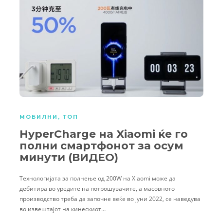
МОБИЛНИ
,
ТОП
HyperCharge на Xiaomi ќе го
полни смартфонот за осум
минути (ВИДЕО)
Технологијата за полнење од 200W на Xiaomi може да
дебитира во уредите на потрошувачите, а масовното
производство треба да започне веќе во јуни 2022, се наведува
во извештајот на кинескиот…