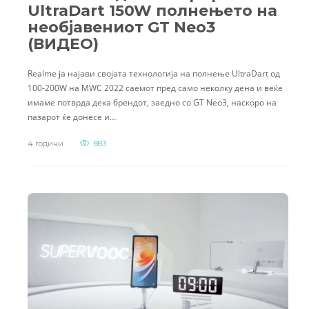
UltraDart 150W полнењето на
необјавениот GT Neo3
(ВИДЕО)
Realme ја најави својата технологија на полнење UltraDart од
100-200W на MWC 2022 саемот пред само неколку дена и веќе
имаме потврда дека брендот, заедно со GT Neo3, наскоро на
пазарот ќе донесе и…
4 години
883