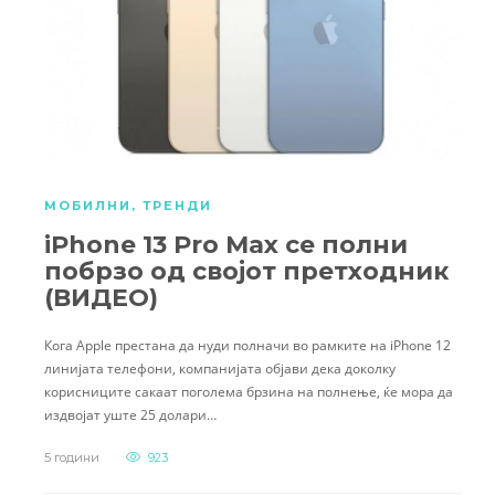
МОБИЛНИ
,
ТРЕНДИ
iPhone 13 Pro Max се полни
побрзо од својот претходник
(ВИДЕО)
Кога Apple престана да нуди полначи во рамките на iPhone 12
линијата телефони, компанијата објави дека доколку
корисниците сакаат поголема брзина на полнење, ќе мора да
издвојат уште 25 долари…
5 години
923