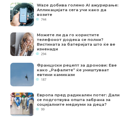
Waze добива големо AI ажурирање:
Апликацијата сега учи како да
возите
744
Можете ли да го користите
телефонот додека се полни?
Вистината за батеријата што ќе ве
изненади
294
Француски рецепт за дронови: Еве
како „Рафалите“ ќе уништуваат
евтини камикази
187
Европа пред радикален потег: Дали
се подготвува општа забрана за
социјалните медиуми за деца?
99