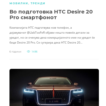
МОБИЛНИ
,
ТРЕНДИ
Во подготовка HTC Desire 20
Pro смартфонот
Компанијата HTC подготвува нов телефон, а
дојавувачот @LlabTooFeR објави нешто повеќе детали за
уредот, но се очекува дека комерцијалното име на уредот ќе
биде Desire 20 Pro. Се сугерира дека HTC Desire 20…
6 години
1496