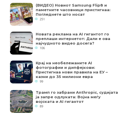
(ВИДЕО) Новиот Samsung Flip8 и
паметните часовници пристигнаа:
Погледнете што носат
251
Новата реклама на AI гигантот го
преплаши интернетот: Дали е ова
најчудното видео досега?
106
Крај на необележаните AI
фотографии и дипфејкови:
Пристигнаа нови правила на ЕУ –
казни до 35 милиони евра
99
Трамп го забрани Anthropic, судијата
ја запре одлуката: Војна меѓу
војската и AI гигантот
89