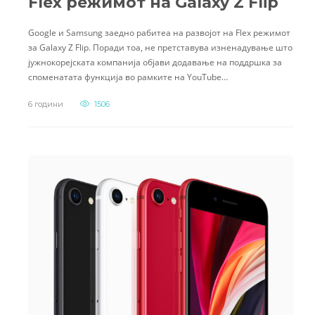
Flex режимот на Galaxy Z Flip
Google и Samsung заедно рабитеа на развојот на Flex режимот
за Galaxy Z Flip. Поради тоа, не претставува изненадување што
јужнокорејската компанија објави додавање на поддршка за
споменатата функција во рамките на YouTube…
6 години
1506