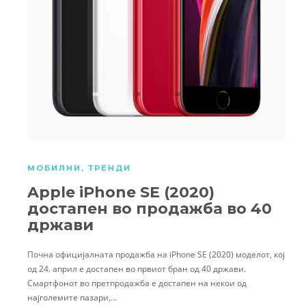
МОБИЛНИ
,
ТРЕНДИ
Apple iPhone SE (2020)
достапен во продажба во 40
држави
Почна официјалната продажба на iPhone SE (2020) моделот, кој
од 24. април е достапен во првиот бран од 40 држави.
Смартфонот во претпродажба е достапен на некои од
најголемите пазари,…