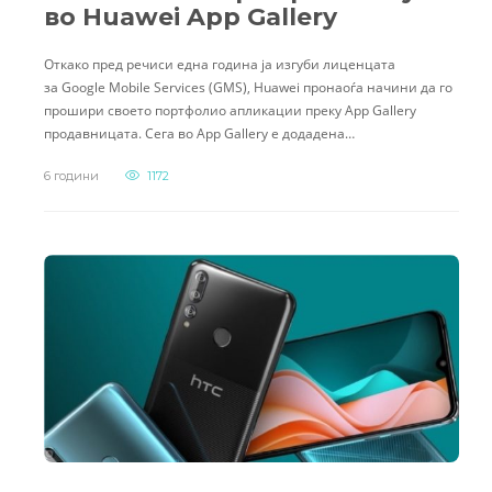
во Huawei App Gallery
Откако пред речиси една година ја изгуби лиценцата
за Google Mobile Services (GMS), Huawei пронаоѓа начини да го
прошири своето портфолио апликации преку App Gallery
продавницата. Сега во App Gallery е додадена…
6 години
1172