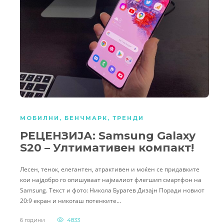
МОБИЛНИ
,
БЕНЧМАРК
,
ТРЕНДИ
РЕЦЕНЗИЈА: Samsung Galaxy
S20 – Ултимативен компакт!
Лесен, тенок, елегантен, атрактивен и моќен се придавките
кои најдобро го опишуваат најмалиот флегшип смартфон на
Samsung. Текст и фото: Никола Бурагев Дизајн Поради новиот
20:9 екран и никогаш потенките…
6 години
4833