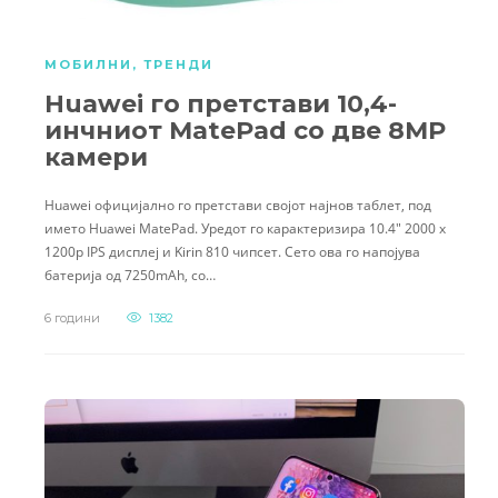
МОБИЛНИ
,
ТРЕНДИ
Huawei го претстави 10,4-
инчниот MatePad со две 8MP
камери
Huawei официјално го претстави својот најнов таблет, под
името Huawei MatePad. Уредот го карактеризира 10.4″ 2000 x
1200p IPS дисплеј и Kirin 810 чипсет. Сето ова го напојува
батерија од 7250mAh, со…
6 години
1382