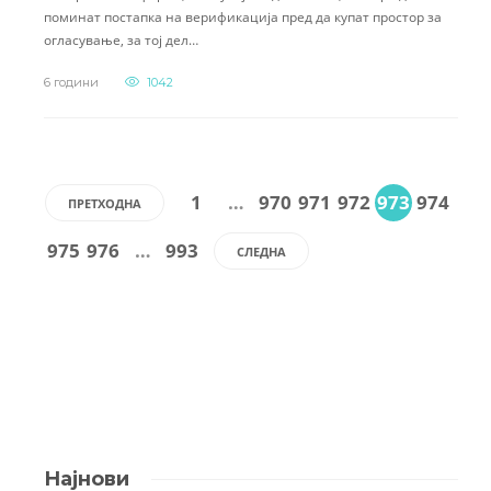
поминат постапка на верификација пред да купат простор за
огласување, за тој дел…
6 години
1042
1
…
970
971
972
973
974
ПРЕТХОДНА
975
976
…
993
СЛЕДНА
Најнови