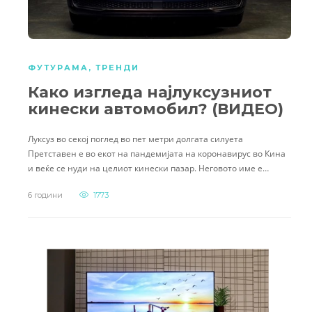
ФУТУРАМА
,
ТРЕНДИ
Како изгледа најлуксузниот
кинески автомобил? (ВИДЕО)
Луксуз во секој поглед во пет метри долгата силуета
Претставен е во екот на пандемијата на коронавирус во Кина
и веќе се нуди на целиот кинески пазар. Неговото име е…
6 години
1773