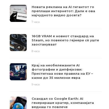
Новата реклама на AI гигантот го
преплаши интернетот: Дали е ова
најчудното видео досега?
7 часа
16GB VRAM е новиот стандард на
Steam, но повеќето гејмери ​​сè уште
заостануваат
8 часа
Крај на необележаните AI
фотографии и дипфејкови:
Пристигнаа нови правила на ЕУ –
казни до 35 милиони евра
9 часа
Скандал со Google Earth: AI
генерираше кратер, компанијата
веднаш го повлече