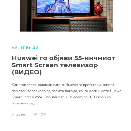
AV
,
ТРЕНДИ
Huawei го објави 55-инчниот
Smart Screen телевизор
(ВИДЕО)
Кинескиот технолошки гигант Huawei го претстави новиот
паметен телевизор од својата понуда, кој го носи името Huawei
Smart Screen V55i. Овој паметен ТВ доаѓа со LCD екран со
големина од 55…
6 години
1300