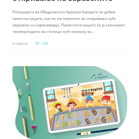
Полицијата во Обединетите Арапски Емирати ќе добие
паметни кациги, кои ќе им помогнат во откривање луѓе
заразени со коронавирус. Паметните кациги ќе ја скенираат
температурата на стотици луѓе наоколу за…
6 години
1139