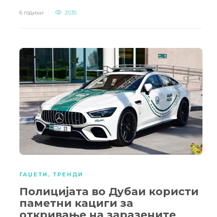
6 години
2035
ГАЏЕТИ
,
ТРЕНДИ
Полицијата во Дубаи користи
паметни кациги за
откривање на заразените