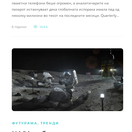
паметни телефони беше огромен, а аналитичарите на
пазарот истакнуваат дека глобалната испорака имала пад од
неколку милиони во текот на последните месеци. Quarterly…
6 години
1444
ФУТУРАМА
,
ТРЕНДИ