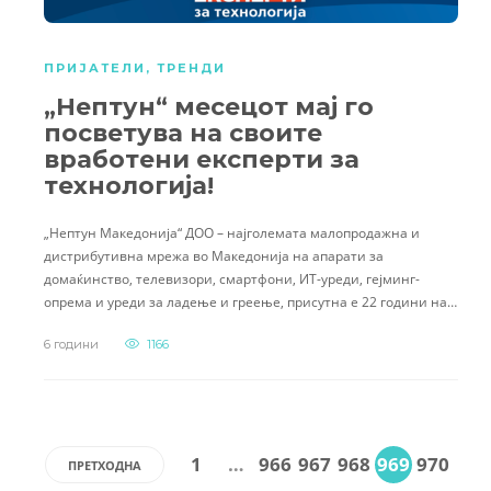
ПРИЈАТЕЛИ
,
ТРЕНДИ
„Нептун“ месецот мај го
посветува на своите
вработени експерти за
технологија!
„Нептун Македонија“ ДОО – најголемата малопродажна и
дистрибутивна мрежа во Македонија на апарати за
домаќинство, телевизори, смартфони, ИТ-уреди, гејминг-
опрема и уреди за ладење и греење, присутна е 22 години на…
6 години
1166
1
…
966
967
968
969
970
ПРЕТХОДНА