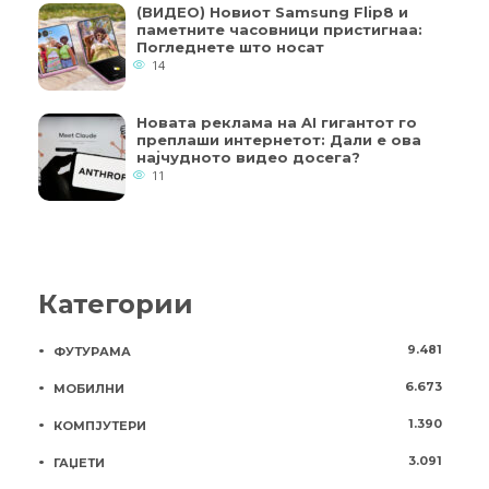
(ВИДЕО) Новиот Samsung Flip8 и
паметните часовници пристигнаа:
Погледнете што носат
14
Новата реклама на AI гигантот го
преплаши интернетот: Дали е ова
најчудното видео досега?
11
Категории
9.481
ФУТУРАМА
6.673
МОБИЛНИ
1.390
КОМПЈУТЕРИ
3.091
ГАЏЕТИ