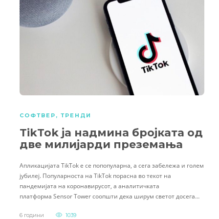
СОФТВЕР
,
ТРЕНДИ
TikTok ја надмина бројката од
две милијарди преземања
Апликацијата TikTok е се попопуларна, а сега забележа и голем
јубилеј. Популарноста на TikTok порасна во текот на
пандемијата на коронавирусот, а аналитичката
платформа Sensor Tower соопшти дека ширум светот досега…
6 години
1039