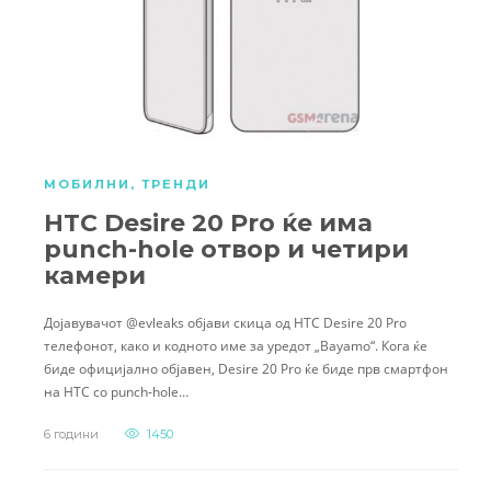
МОБИЛНИ
,
ТРЕНДИ
HTC Desire 20 Pro ќе има
punch-hole отвор и четири
камери
Дојавувачот @evleaks објави скица од HTC Desire 20 Pro
телефонот, како и кодното име за уредот „Bayamo“. Кога ќе
биде официјално објавен, Desire 20 Pro ќе биде прв смартфон
на HTC со punch-hole…
6 години
1450