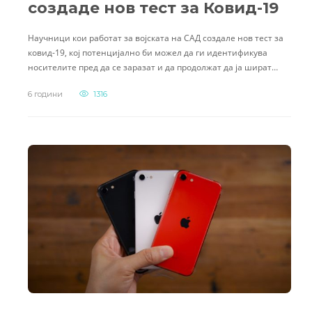
создаде нов тест за Ковид-19
Научници кои работат за војската на САД создале нов тест за
ковид-19, кој потенцијално би можел да ги идентификува
носителите пред да се заразат и да продолжат да ја шират…
6 години
1316