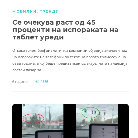
МОБИЛНИ
,
ТРЕНДИ
Се очекува раст од 45
проценти на испораката на
таблет уреди
Откако голем број аналитички компании објавија значаен пад
на испораките на телефони во текот на првото тримесечје на
оваа година, а кој беше предизвикан од актуелната пандемија,
постои пазар за…
6 години
1338