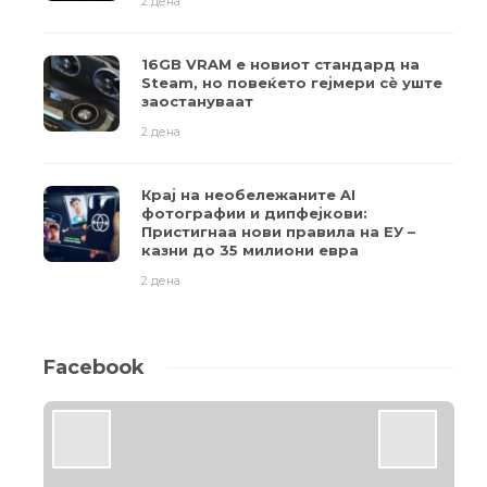
2 дена
16GB VRAM е новиот стандард на
Steam, но повеќето гејмери ​​сè уште
заостануваат
2 дена
Крај на необележаните AI
фотографии и дипфејкови:
Пристигнаа нови правила на ЕУ –
казни до 35 милиони евра
2 дена
Facebook