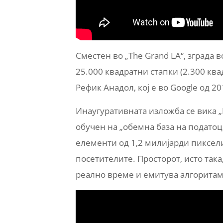
Сместен во „The Grand LA“, зграда 
25.000 квадратни стапки (2.300 кв
Рефик Анадол, кој е во Google од 20
Инаугуративната изложба се вика „M
обучен на „обемна база на податоц
елементи од 1,2 милијарди пиксел
посетителите. Просторот, исто так
реално време и емитува алгорита