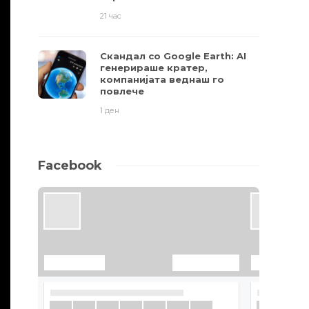
21 час
Скандал со Google Earth: AI
генерираше кратер,
компанијата веднаш го
повлече
1 ден
Facebook