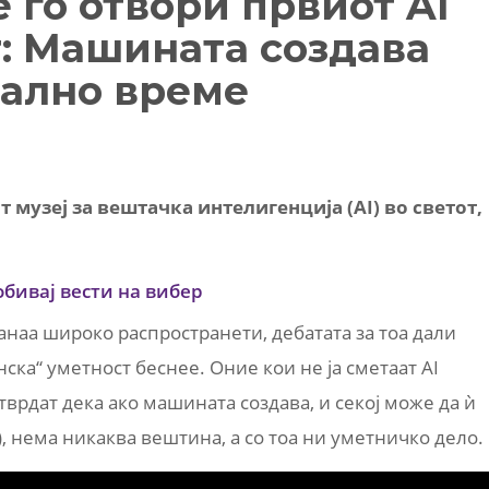
 го отвори првиот AI
т: Машината создава
еално време
т музеј за вештачка интелигенција (AI) во светот,
обивај вести на вибер
танаа широко распространети, дебатата за тоа дали
нска“ уметност беснее. Оние кои не ја сметаат AI
тврдат дека ако машината создава, и секој може да ѝ
, нема никаква вештина, а со тоа ни уметничко дело.