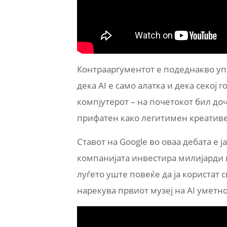
Контрааргументот е подеднакво упо
дека AI е само алатка и дека секој
компјутерот – на почетокот бил до
прифатен како легитимен креатив
Ставот на Google во оваа дебата е ј
компанијата инвестира милијарди в
луѓето уште повеќе да ја користат сво
нарекува првиот музеј на AI уметно