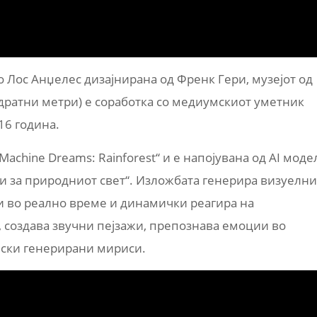
во Лос Анџелес дизајнирана од Френк Гери, музејот од
адратни метри) е соработка со медиумскиот уметник
16 година.
achine Dreams: Rainforest“ и е напојувана од AI моде
и за природниот свет“. Изложбата генерира визуелни
и во реално време и динамички реагира на
а, создава звучни пејзажи, препознава емоции во
мски генерирани мириси.