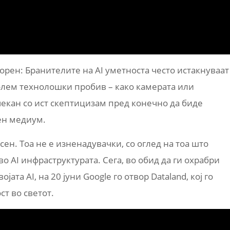
рен: Бранителите на AI уметноста често истакнуваат
 голем технолошки пробив – како камерата или
чекан со ист скептицизам пред конечно да биде
ен медиум.
асен. Тоа не е изненадувачки, со оглед на тоа што
о AI инфраструктурата. Сега, во обид да ги охрабри
јата AI, на 20 јуни Google го отвор Dataland, кој го
ст во светот.