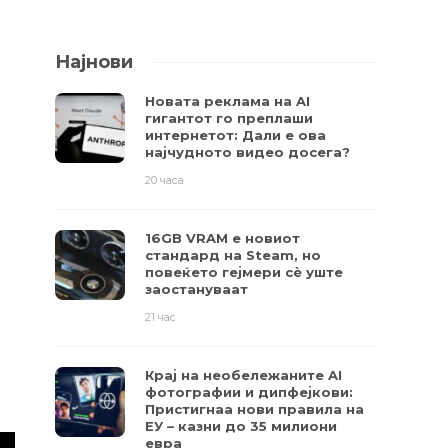
Најнови
Новата реклама на AI
гигантот го преплаши
интернетот: Дали е ова
најчудното видео досега?
20 часа
16GB VRAM е новиот
стандард на Steam, но
повеќето гејмери ​​сè уште
заостануваат
21 час
Крај на необележаните AI
фотографии и дипфејкови:
Пристигнаа нови правила на
ЕУ – казни до 35 милиони
евра