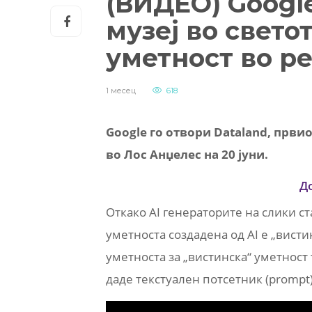
(ВИДЕО) Google
музеј во свето
уметност во р
1 месец
618
Google го отвори Dataland, првио
во Лос Анџелес на 20 јуни.
Д
Откако AI генераторите на слики с
уметноста создадена од AI е „висти
уметноста за „вистинска“ уметност 
даде текстуален потсетник (prompt)