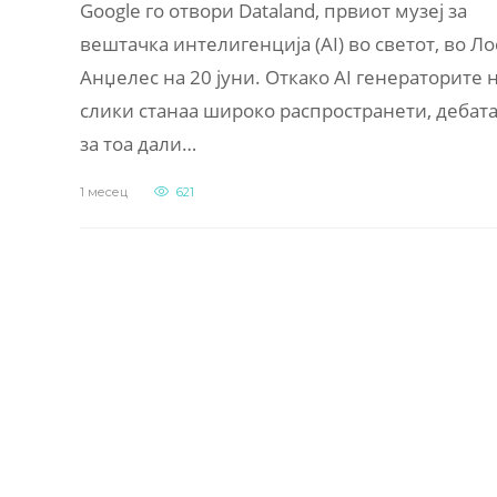
Google го отвори Dataland, првиот музеј за
вештачка интелигенција (AI) во светот, во Ло
Анџелес на 20 јуни. Откако AI генераторите 
слики станаа широко распространети, дебат
за тоа дали…
1 месец
621