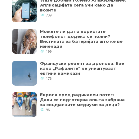
Waze добива големо AI ажурирање:
Апликацијата сега учи како да
возите
739
Можете ли да го користите
телефонот додека се полни?
Вистината за батеријата што ќе ве
изненади
199
Француски рецепт за дронови: Еве
како „Рафалите“ ќе уништуваат
евтини камикази
175
Европа пред радикален потег:
Дали се подготвува општа забрана
за социјалните медиуми за деца?
96