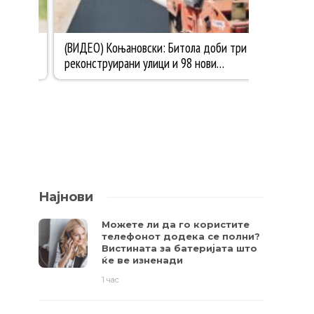
Најнови
Можете ли да го користите
телефонот додека се полни?
Вистината за батеријата што
ќе ве изненади
1 час