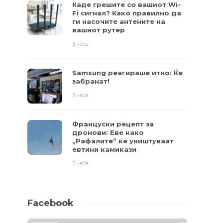
Каде грешите со вашиот Wi-
Fi сигнал? Како правилно да
ги насочите антените на
вашиот рутер
3 часа
Samsung реагираше итно: Ќе
забранат!
3 часа
Француски рецепт за
дронови: Еве како
„Рафалите“ ќе уништуваат
евтини камикази
5 часа
Facebook