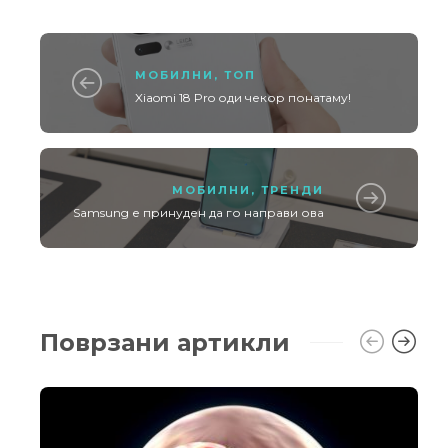
МОБИЛНИ
,
ТОП
Xiaomi 18 Pro оди чекор понатаму!
МОБИЛНИ
,
ТРЕНДИ
Samsung е принуден да го направи ова
Поврзани артикли