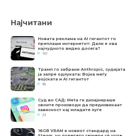
Најчитани
Новата реклама на AI гигантот го
преплаши интернетот: Дали е ова
најчудното видео досега?
101
Трамп го забрани Anthropic, судијата
ја запре одлуката: Војна меѓу
војската и AI гигантот
96
Суд во САД: Meta ги дизајнираше
своите производи да предизвикаат
зависност кај младите луѓе
23
16GB VRAM е новиот стандард на
Steam, но повеќето гејмери ​​сè уште