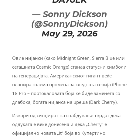
— Sonny Dickson
(@SonnyDickson)
May 29, 2026
Овие нијанси (како Midnight Green, Sierra Blue или
сегашната Cosmic Orange) станаа статусни симболи
на генерацијата. Американскиот гигант веќе
планира голема промена за следната серија iPhone
18 Pro – портокаловата боја ќе биде заменета со
длабока, богата нијанса на цреша (Dark Cherry).
Извори од синџирот на снабдување тврдат дека
одлуката е веќе донесена и дека „Cherry“ е
официјално новата „it“ боја во Купертино.