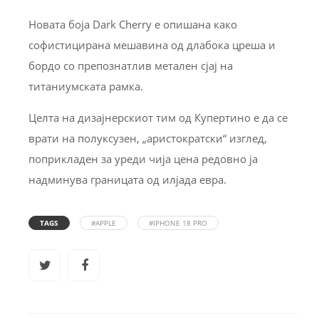
Новата боја Dark Cherry е опишана како
софистицирана мешавина од длабока цреша и
бордо со препознатлив метален сјај на
титаниумската рамка.
Целта на дизајнерскиот тим од Купертино е да се
врати на полуксузен, „аристократски“ изглед,
поприкладен за уреди чија цена редовно ја
надминува границата од илјада евра.
TAGS
#APPLE
#IPHONE 18 PRO