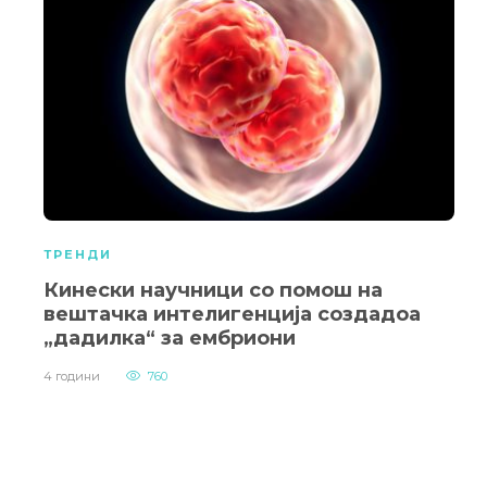
ТРЕНДИ
Кинески научници со помош на
вештачка интелигенција создадоа
„дадилка“ за ембриони
4 години
760