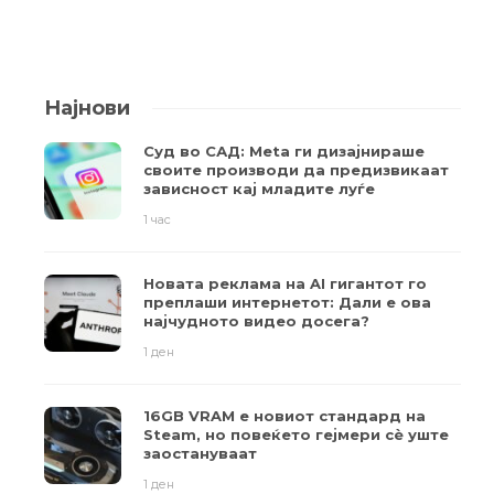
Најнови
Суд во САД: Meta ги дизајнираше
своите производи да предизвикаат
зависност кај младите луѓе
1 час
Новата реклама на AI гигантот го
преплаши интернетот: Дали е ова
најчудното видео досега?
1 ден
16GB VRAM е новиот стандард на
Steam, но повеќето гејмери ​​сè уште
заостануваат
1 ден