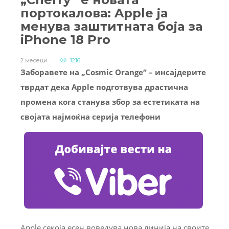
портокалова: Apple ја
менува заштитната боја за
iPhone 18 Pro
2 месеци
1216
Заборавете на „Cosmic Orange“ – инсајдерите
тврдат дека Apple подготвува драстична
промена кога станува збор за естетиката на
својата најмоќна серија телефони
Apple секоја есен воведува нова линија на своите