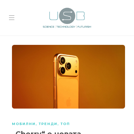
МОБИЛНИ
,
ТРЕНДИ
,
ТОП
„Cherry“ е новата