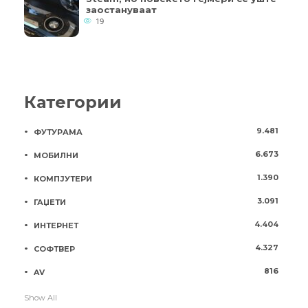
заостануваат
19
Категории
9.481
ФУТУРАМА
6.673
МОБИЛНИ
1.390
КОМПЈУТЕРИ
3.091
ГАЏЕТИ
4.404
ИНТЕРНЕТ
4.327
СОФТВЕР
816
AV
Show All