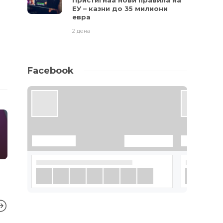
Пристигнаа нови правила на
ЕУ – казни до 35 милиони
евра
2 дена
Facebook