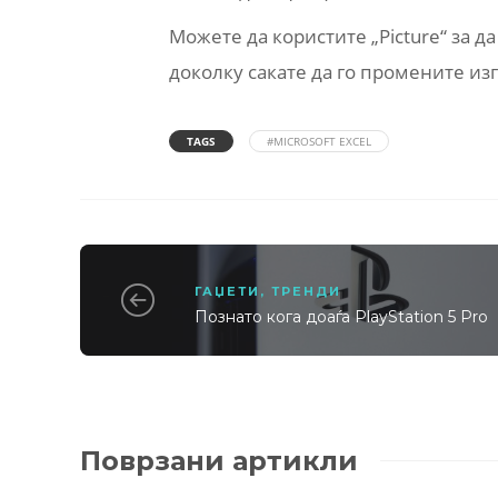
Можете да користите „Picture“ за д
доколку сакате да го промените из
TAGS
#MICROSOFT EXCEL
ГАЏЕТИ
,
ТРЕНДИ
Познато кога доаѓа PlayStation 5 Pro
Поврзани артикли