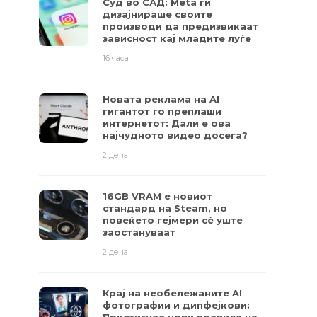
Суд во САД: Meta ги
дизајнираше своите
производи да предизвикаат
зависност кај младите луѓе
16 часа
Новата реклама на AI
гигантот го преплаши
интернетот: Дали е ова
најчудното видео досега?
2 дена
16GB VRAM е новиот
стандард на Steam, но
повеќето гејмери ​​сè уште
заостануваат
2 дена
Крај на необележаните AI
фотографии и дипфејкови: