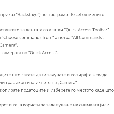
приказ “Backstage”) во програмот Excel од менито
оставките за лентата со алатки “Quick Access Toolbar”
 “Choose commands from” а потоа “All Commands”.
“Camera”.
 камерата во “Quick Access”.
оците што сакате да ги зачувате и копирајте некаде
ли графикон и кликнете на „Camera”
ги копирате податоците и изберете го местото каде што
крст и ќе ја користи за залепување на снимката (или