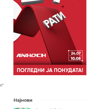
t“
Најнови