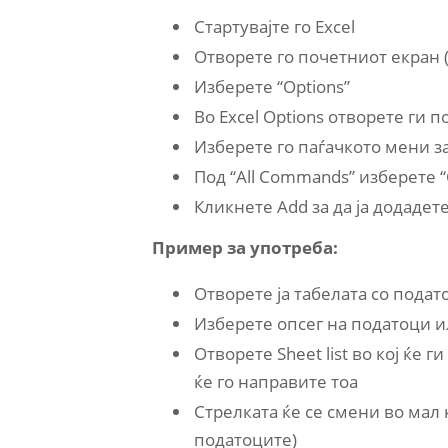
Стартувајте го Excel
Отворете го почетниот екран (
Изберете “Options”
Во Excel Options отворете ги п
Изберете го паѓачкото мени за
Под “All Commands” изберете 
Кликнете Add за да ја додадете
Пример за употреба:
Отворете ја табелата со подат
Изберете опсег на податоци и
Отворете Sheet list во кој ќе 
ќе го направите тоа
Стрелката ќе се смени во мал 
податоците)