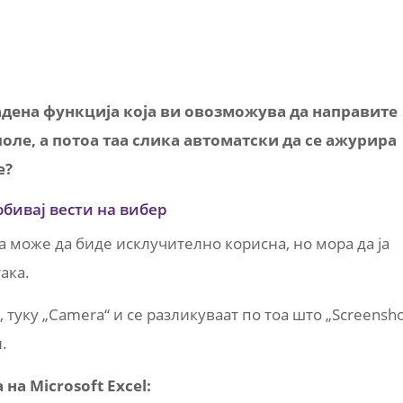
радена функција која ви овозможува да направите
оле, а потоа таа слика автоматски да се ажурира
е?
обивај вести на вибер
ја може да биде исклучително корисна, но мора да ја
ака.
, туку „Camera“ и се разликуваат по тоа што „Screensho
.
на Microsoft Excel: