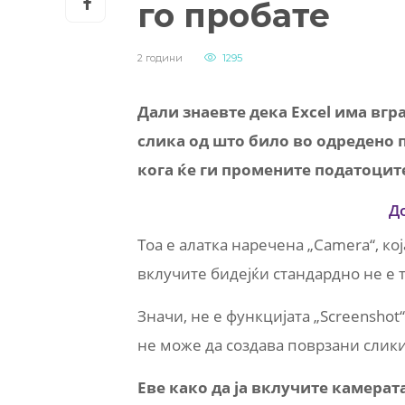
го пробате
2 години
1295
Дали знаевте дека Excel има вг
слика од што било во одредено п
кога ќе ги промените податоцит
Д
Тоа е алатка наречена „Camera“, ко
вклучите бидејќи стандардно не е т
Значи, не е функцијата „Screenshot“
не може да создава поврзани слики
Еве како да ја вклучите камерата 