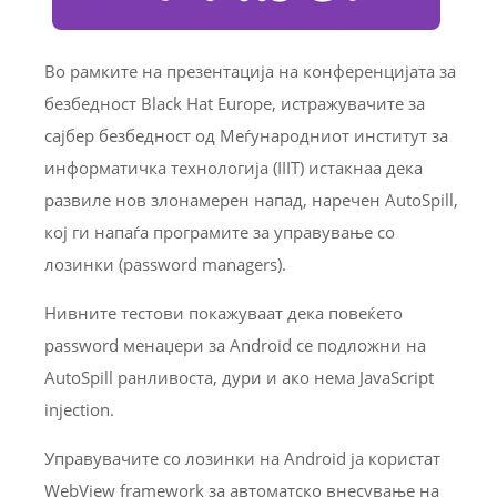
Во рамките на презентација на конференцијата за
безбедност Black Hat Europe, истражувачите за
сајбер безбедност од Меѓународниот институт за
информатичка технологија (IIIT) истакнаа дека
развиле нов злонамерен напад, наречен AutoSpill,
кој ги напаѓа програмите за управување со
лозинки (password managers).
Нивните тестови покажуваат дека повеќето
password менаџери за Android се подложни на
AutoSpill ранливоста, дури и ако нема JavaScript
injection.
Управувачите со лозинки на Android ја користат
WebView framework за автоматско внесување на