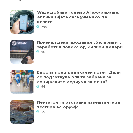
Waze добива големо AI ажурирање:
Апликацијата сега учи како да
возите
296
Признал дека продавал „бели лаги“,
заработил повеќе од милион долари
96
Европа пред радикален потег: Дали
се подготвува општа забрана за
социјалните медиуми за деца?
64
Пентагон ги отстрани извештаите за
тестирање оружје
55