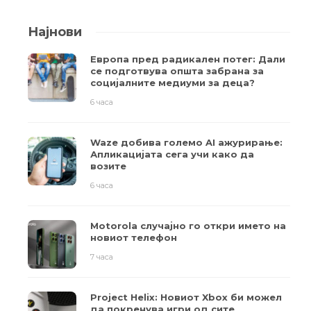
Најнови
Европа пред радикален потег: Дали
се подготвува општа забрана за
социјалните медиуми за деца?
6 часа
Waze добива големо AI ажурирање:
Апликацијата сега учи како да
возите
6 часа
Motorola случајно го откри името на
новиот телефон
7 часа
Project Helix: Новиот Xbox би можел
да покренува игри од сите