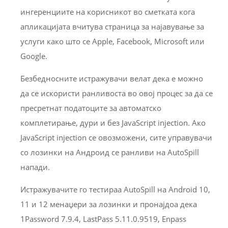
ингеренциите на корисникот во сметката кога
апликацијата вчитува страница за најавување за
услуги како што се Apple, Facebook, Microsoft или
Google.
Безбедносните истражувачи велат дека е можно
да се искористи ранливоста во овој процес за да се
пресретнат податоците за автоматско
комплетирање, дури и без JavaScript injection. Ако
JavaScript injection се овозможени, сите управувачи
со лозинки на Андроид се ранливи на AutoSpill
напади.
Истражувачите го тестираа AutoSpill на Android 10,
11 и 12 менаџери за лозинки и пронајдоа дека
1Password 7.9.4, LastPass 5.11.0.9519, Enpass