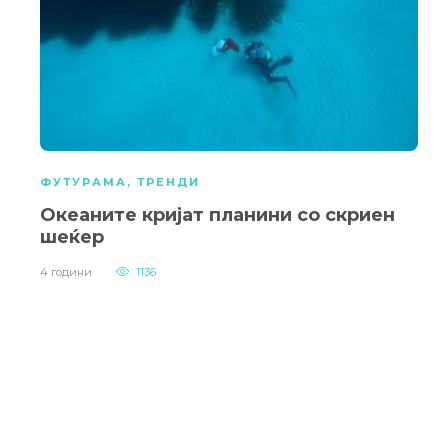
ФУТУРАМА
,
ТРЕНДИ
Океаните кријат планини со скриен
шеќер
4 години
1136