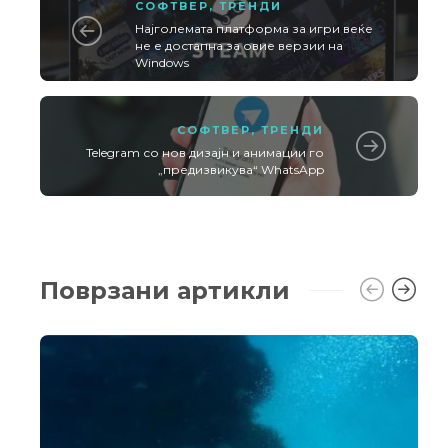
СОФТВЕР
,
ТРЕНДИ
Најголемата платформа за игри веќе
не е достапна за овие верзии на
Windows
СОФТВЕР
,
ТРЕНДИ
Telegram со нов дизајн и анимации го
„предизвикува“ WhatsApp
Поврзани артикли