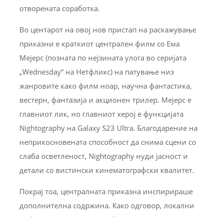
отворената соработка.
Во центарот на овој нов пристап на раскажување
приказни е краткиот централен филм со Ема
Мејерс (позната по нејзината улога во серијата
„Wednesday“ на Нетфликс) на патување низ
жанровите како филм ноар, научна фантастика,
вестерн, фантазија и акционен трилер. Мејерс е
главниот лик, но главниот херој е функцијата
Nightography на Galaxy S23 Ultra. Благодарение на
неприкосновената способност да снима сцени со
слаба осветленост, Nightography нуди јасност и
детали со вистински кинематографски квалитет.
Покрај тоа, централната приказна инспирираше
дополнителна содржина. Како одговор, локални