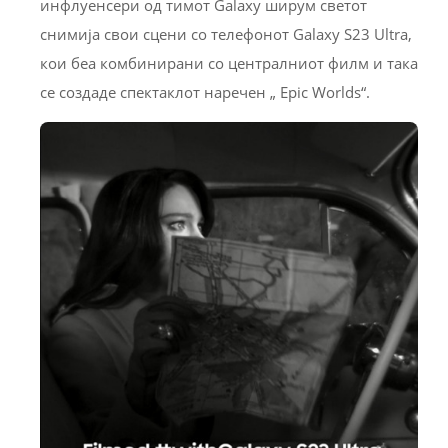
инфлуенсери од тимот Galaxy ширум светот
снимија свои сцени со телефонот Galaxy S23 Ultra,
кои беа комбинирани со централниот филм и така
се создаде спектаклот наречен „ Epic Worlds“.