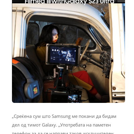
„Среќена сум што Samsung ме покани да бидам
дел од тимот Galaxy. „Употребата на паметен
телефон за да се направи таков исклучителен