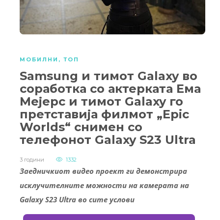
МОБИЛНИ
,
ТОП
Samsung и тимот Galaxy во
соработка со актерката Ема
Мејерс и тимот Galaxy го
претставија филмот „Epic
Worlds“ снимен со
телефонот Galaxy S23 Ultra
3 години
1332
Заедничкиот видео проект ги демонстрира
исклучителните можности на камерата на
Galaxy S23 Ultra во сите услови