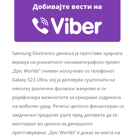
Samsung Electronics денеска ја претстави крајната
верзија на уникатниот кинематографски проект
„Epic Worlds“ снимен исклучиво со телефонот
Galaxy S23 Ultra, кој ја доловува суштината на
неколку различни филмски жанрови и ги
редефинира можностите за креирање содржина
на мобилен уред. Речиси целосно финансиран со
заеднички придонес уште пред деловите да се
монтираат во целина за денешното
претставување, „Epic Worlds“ е доказ за моќта на