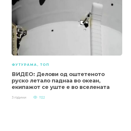
ФУТУРАМА
,
ТОП
ВИДЕО: Делови од оштетеното
руско летало паднаа во океан,
екипажот се уште е во вселената
3 години
1122