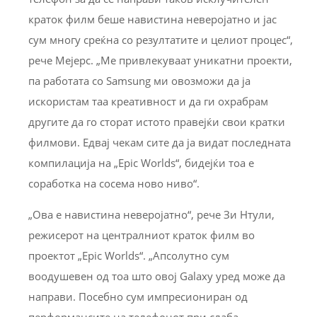
краток филм беше навистина неверојатно и јас
сум многу среќна со резултатите и целиот процес“,
рече Мејерс. „Ме привлекуваат уникатни проекти,
па работата со Samsung ми овозможи да ја
искористам таа креативност и да ги охрабрам
другите да го сторат истото правејќи свои кратки
филмови. Едвај чекам сите да ја видат последната
компилација на „Epic Worlds“, бидејќи тоа е
соработка на сосема ново ниво“.
„Ова е навистина неверојатно“, рече Зи Нтули,
режисерот на централниот краток филм во
проектот „Epic Worlds“. „Апсолутно сум
воодушевен од тоа што овој Galaxy уред може да
направи. Посебно сум импресиониран од