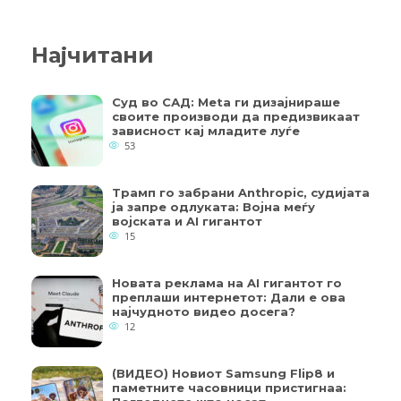
Најчитани
Суд во САД: Meta ги дизајнираше
своите производи да предизвикаат
зависност кај младите луѓе
53
Трамп го забрани Anthropic, судијата
ја запре одлуката: Војна меѓу
војската и AI гигантот
15
Новата реклама на AI гигантот го
преплаши интернетот: Дали е ова
најчудното видео досега?
12
(ВИДЕО) Новиот Samsung Flip8 и
паметните часовници пристигнаа: