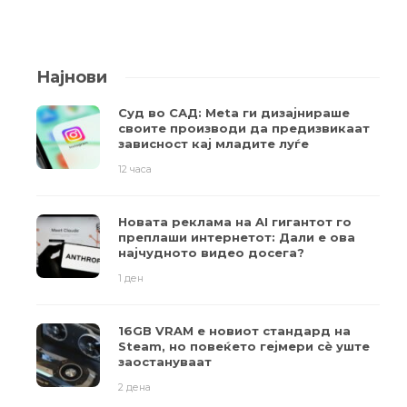
Најнови
Суд во САД: Meta ги дизајнираше
своите производи да предизвикаат
зависност кај младите луѓе
12 часа
Новата реклама на AI гигантот го
преплаши интернетот: Дали е ова
најчудното видео досега?
1 ден
16GB VRAM е новиот стандард на
Steam, но повеќето гејмери ​​сè уште
заостануваат
2 дена