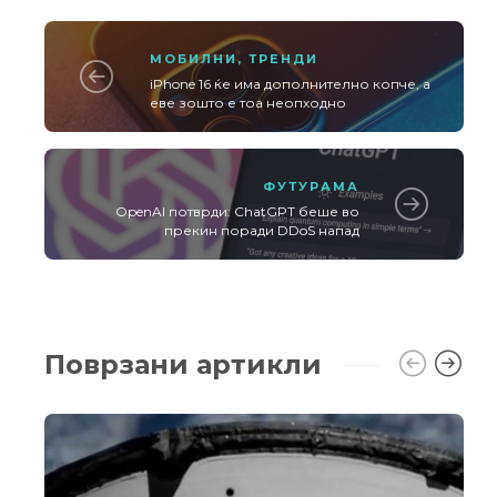
МОБИЛНИ
,
ТРЕНДИ
iPhone 16 ќе има дополнително копче, а
еве зошто е тоа неопходно
ФУТУРАМА
OpenAI потврди: ChatGPT беше во
прекин поради DDoS напад
Поврзани артикли