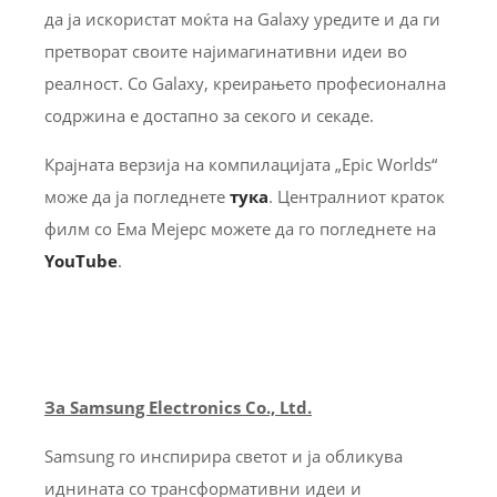
да ја искористат моќта на Galaxy уредите и да ги
претворат своите најимагинативни идеи во
реалност. Со Galaxy, креирањето професионална
содржина е достапно за секого и секаде.
Крајната верзија на компилацијата „Epic Worlds“
може да ја погледнете
тука
. Централниот краток
филм со Ема Мејерс можете да го погледнете на
YouTube
.
За Samsung Electronics Co., Ltd.
Samsung го инспирира светот и ја обликува
иднината со трансформативни идеи и