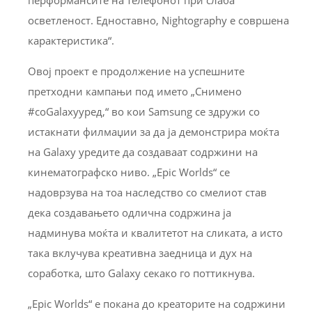
перформансите на телефонот при слаба
осветленост. Едноставно, Nightography е совршена
карактеристика“.
Овој проект е продолжение на успешните
претходни кампањи под името „Снимено
#соGalaxyуред,“ во кои Samsung се здружи со
истакнати филмаџии за да ја демонстрира моќта
на Galaxy уредите да создаваат содржини на
кинематографско ниво. „Epic Worlds“ се
надоврзува на тоа наследство со смелиот став
дека создавањето одлична содржина ја
надминува моќта и квалитетот на сликата, а исто
така вклучува креативна заедница и дух на
соработка, што Galaxy секако го поттикнува.
„Epic Worlds“ е покана до креаторите на содржини