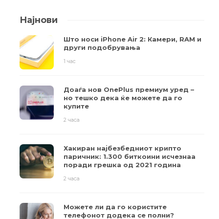
Најнови
Што носи iPhone Air 2: Камери, RAM и
други подобрувања
1 час
Доаѓа нов OnePlus премиум уред –
но тешко дека ќе можете да го
купите
2 часа
Хакиран најбезбедниот крипто
паричник: 1.300 биткоини исчезнаа
поради грешка од 2021 година
2 часа
Можете ли да го користите
телефонот додека се полни?