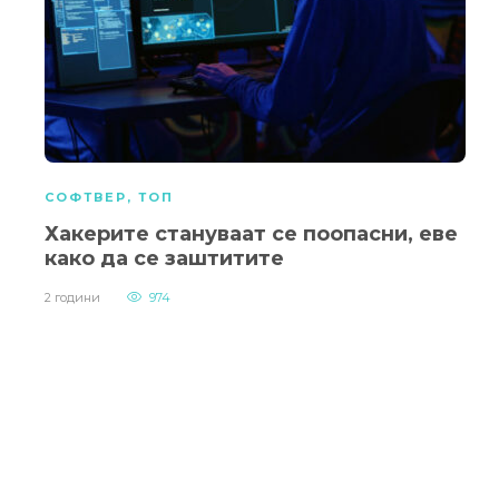
СОФТВЕР
,
ТОП
Хакерите стануваат се поопасни, еве
како да се заштитите
2 години
974