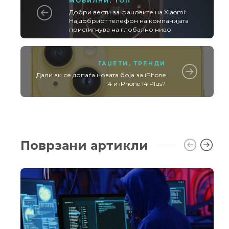
МОБИЛНИ
,
ТОП
Добри вести за фановите на Xiaomi:
Најдобриот телефон на компанијата
пристигнува на глобално ниво
ГАЏЕТИ
,
ТРЕНДИ
Дали ви се допаѓа новата боја за iPhone
14 и iPhone 14 Plus?
Поврзани артикли