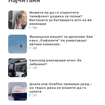
Најчитани
Можете ли да го користите
телефонот додека се полни?
Вистината за батеријата што ќе ве
изненади
364
Француски рецепт за дронови: Еве
како „Рафалите“ ќе уништуваат
евтини камикази
226
Samsung реагираше итно: Ќе
забранат!
179
Доаѓа нов OnePlus премиум уред –
но тешко дека ќе можете да го
купите
131