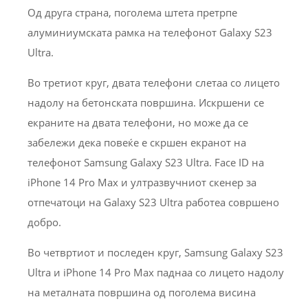
Од друга страна, поголема штета претрпе
алуминиумската рамка на телефонот Galaxy S23
Ultra.
Во третиот круг, двата телефони слетаа со лицето
надолу на бетонската површина. Искршени се
екраните на двата телефони, но може да се
забележи дека повеќе е скршен екранот на
телефонот Samsung Galaxy S23 Ultra. Face ID на
iPhone 14 Pro Max и ултразвучниот скенер за
отпечатоци на Galaxy S23 Ultra работеа совршено
добро.
Во четвртиот и последен круг, Samsung Galaxy S23
Ultra и iPhone 14 Pro Max паднаа со лицето надолу
на металната површина од поголема висина