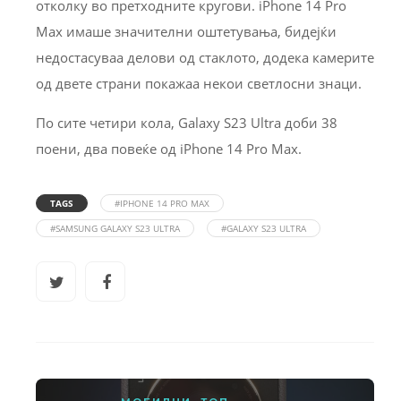
отколку во претходните кругови. iPhone 14 Pro
Max имаше значителни оштетувања, бидејќи
недостасуваа делови од стаклото, додека камерите
од двете страни покажаа некои светлосни знаци.
По сите четири кола, Galaxy S23 Ultra доби 38
поени, два повеќе од iPhone 14 Pro Max.
TAGS
#IPHONE 14 PRO MAX
#SAMSUNG GALAXY S23 ULTRA
#GALAXY S23 ULTRA