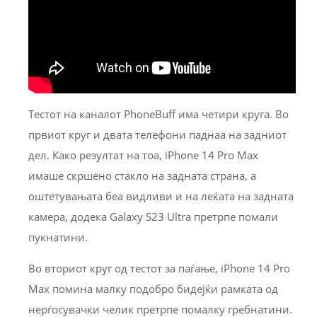
Тестот на каналот PhoneBuff има четири круга. Во
првиот круг и двата телефони паднаа на задниот
дел. Како резултат на тоа, iPhone 14 Pro Max
имаше скршено стакло на задната страна, а
оштетувањата беа видливи и на леќата на задната
камера, додека Galaxy S23 Ultra претрпе помали
пукнатини.
Во вториот круг од тестот за паѓање, iPhone 14 Pro
Max помина малку подобро бидејќи рамката од
нерѓосувачки челик претрпе помалку гребнатини.