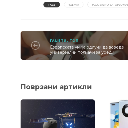
TAGS
#ZEMJA
#GLOBALNO ZATOPLUVAN
ГАЏЕТИ
,
ТОП
Европската унија одлучи да воведе
универзални полначи за уреди
Поврзани артикли