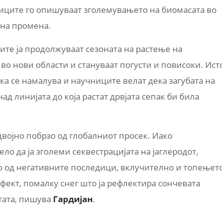
иците го опишуваат зголемувањето на биомасата во
вна промена.
те ја продолжуваат сезоната на растење на
т во нови области и стануваат погусти и повисоки. Ист
ка се намалува и научниците велат дека загубата на
ад линијата до која растат дрвјата сепак би била
двојно побрзо од глобалниот просек. Иако
о да ја зголеми секвестрацијата на јаглеродот,
то од негативните последици, вклучително и топењет
фект, помалку снег што ја рефлектира сончевата
тата, пишува
Гардијан
.