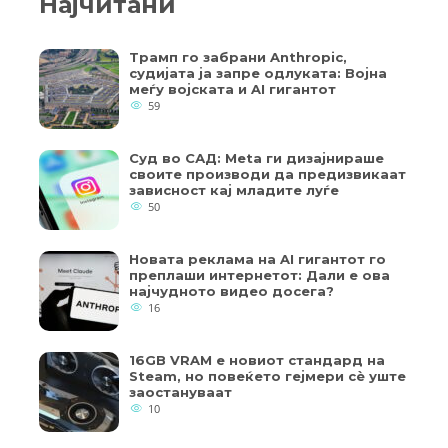
Најчитани
Трамп го забрани Anthropic,
судијата ја запре одлуката: Војна
меѓу војската и AI гигантот
59
Суд во САД: Meta ги дизајнираше
своите производи да предизвикаат
зависност кај младите луѓе
50
Новата реклама на AI гигантот го
преплаши интернетот: Дали е ова
најчудното видео досега?
16
16GB VRAM е новиот стандард на
Steam, но повеќето гејмери ​​сè уште
заостануваат
10