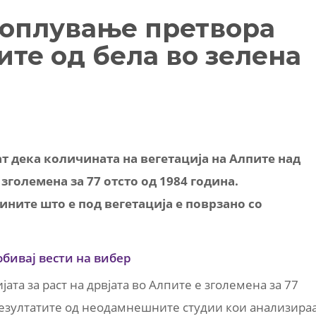
топлување претвора
ите од белa во зелена
 дека количината на вегетација на Алпите над
 зголемена за 77 отсто од 1984 година.
ните што е под вегетација е поврзано со
обивај вести на вибер
ата за раст на дрвјата во Алпите е зголемена за 77
резултатите од неодамнешните студии кои анализира