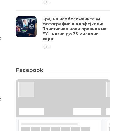
1 ден
Крај на необележаните AI
фотографии и дипфејкови:
Пристигнаа нови правила на
ЕУ – казни до 35 милиони
о
евра
1 ден
Facebook
о