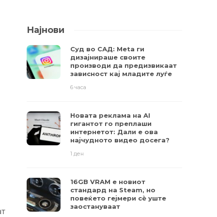
Најнови
Суд во САД: Meta ги
дизајнираше своите
производи да предизвикаат
зависност кај младите луѓе
6 часа
Новата реклама на AI
гигантот го преплаши
интернетот: Дали е ова
најчудното видео досега?
1 ден
16GB VRAM е новиот
стандард на Steam, но
повеќето гејмери ​​сè уште
заостануваат
ат