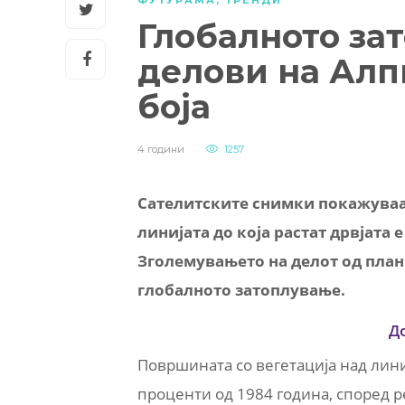
ФУТУРАМА
,
ТРЕНДИ
Глобалното за
делови на Алп
боја
4 години
1257
Сателитските снимки покажуваат
линијата до која растат дрвјата е
Зголемувањето на делот од плани
глобалното затоплување.
Д
Површината со вегетација над линиј
проценти од 1984 година, според 