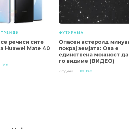
,
ТРЕНДИ
ФУТУРАМА
 се речиси сите
Опасен астероид минув
за Huawei Mate 40
покрај земјата: Ова е
единствена можност да
го видиме (ВИДЕО)
1816
7 години
1092