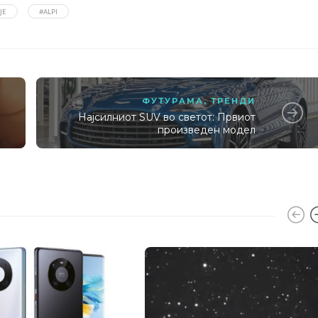
JE
#ALPI
ФУТУРАМА
,
ТРЕНДИ
Најсилниот SUV во светот: Првиот
произведен модел