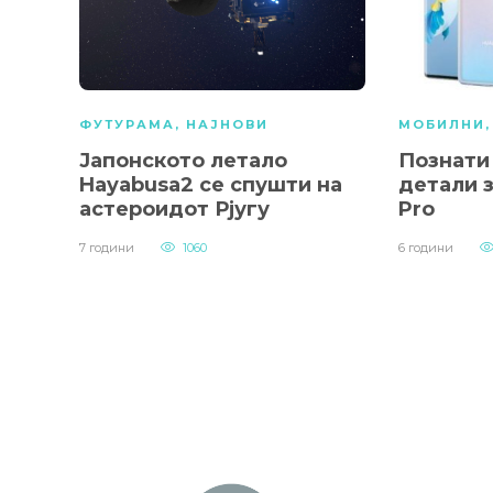
ФУТУРАМА
,
НАЈНОВИ
МОБИЛНИ
Јапонското летало
Познати
Hayabusa2 се спушти на
детали 
астероидот Рјугу
Pro
7 години
1060
6 години