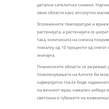
детални сателитски снимки. Научн
овие области како апсолутно масо
Зголемените температури и врнежи
растенијата, а растенијата се шира
така, количината на снежна покрив
помалку од 10 проценти од снегот н
значајна.
Планинските области се загреваат 
позеленувањето на Алпите би можел
најверојатно тоа ќе биде надмина
на вечниот мраз, намален албедо е
светлина и губењето на живеалиш