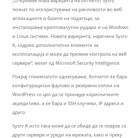
„Откривме нова варијанта на ботнетот Sysrv,
познат по искористување на ранливости во веб-
апликациите и базите на податоци, за
инсталирање криптовалутни рудари и на Windows
и Linux системи. Новата варијанта, наречена Sysrv-
K, содржи дополнителни елементи за
експлоатација и може да преземе контрола на веб
сервери“, велат од Microsoft Security Intelligence.
Покрај споменатото однесување, ботнетот ќе бара
конфигурациски фајлови и резервни копии на
WordPress со цел да ги пронајде корисничките
акредитиви, а ќе бара и SSH клучеви, IP адреси и
друго.
Sysrv-K исто така може да се обиде да се поврзе со
други сервери и уреди на мрежата, како и преку