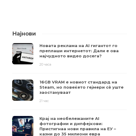
Најнови
Новата реклама на AI гигантот го
преплаши интернетот: Дали е ова
најчудното видео досега?
20 часа
16GB VRAM е новиот стандард на
Steam, но повеќето гејмери ​​сè уште
заостануваат
21 час
Крај на необележаните AI
фотографии и дипфејкови:
Пристигнаа нови правила на ЕУ –
казни до 35 милиони евра