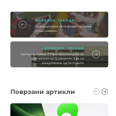
МОБИЛНИ
,
ТРЕНДИ
Го уништувате телефонот со овие
лоши навики
МОБИЛНИ
,
ТРЕНДИ
Samsung Galaxy Z Flip4 пристигнува со
нов чипсет на Qualcomm; Еве ги
резултатите од тестовите
Поврзани артикли