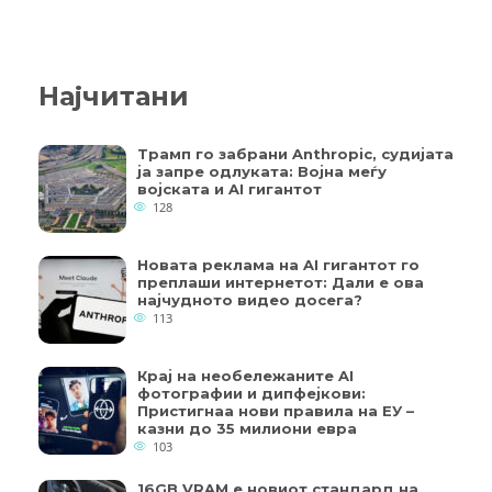
Најчитани
Трамп го забрани Anthropic, судијата
ја запре одлуката: Војна меѓу
војската и AI гигантот
128
Новата реклама на AI гигантот го
преплаши интернетот: Дали е ова
најчудното видео досега?
113
Крај на необележаните AI
фотографии и дипфејкови:
Пристигнаа нови правила на ЕУ –
казни до 35 милиони евра
103
16GB VRAM е новиот стандард на