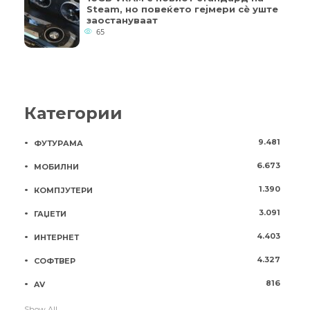
Steam, но повеќето гејмери ​​сè уште
заостануваат
65
Категории
9.481
ФУТУРАМА
6.673
МОБИЛНИ
1.390
КОМПЈУТЕРИ
3.091
ГАЏЕТИ
4.403
ИНТЕРНЕТ
4.327
СОФТВЕР
816
AV
Show All