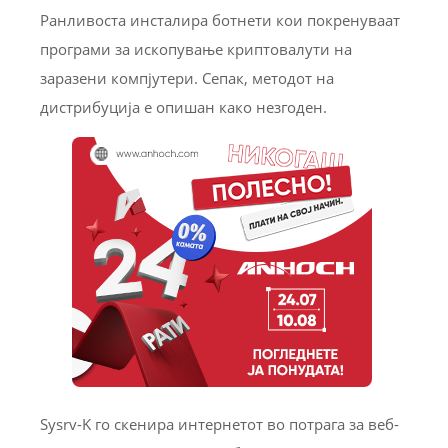
Ранливоста инсталира ботнети кои покренуваат
програми за ископување криптовалути на
заразени компјутери. Сепак, методот на
дистрибуција е опишан како незгоден.
Sysrv-K го скенира интернетот во потрага за веб-