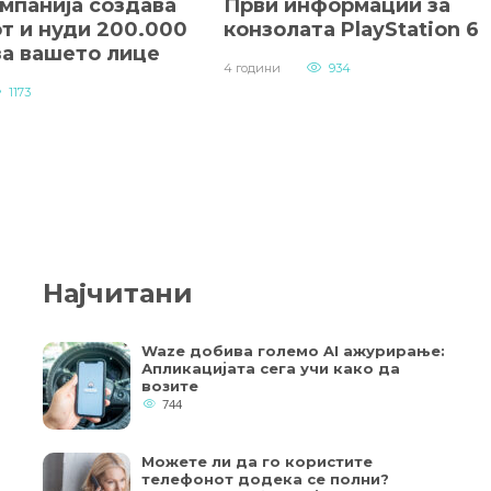
мпанија создава
Први информации за
т и нуди 200.000
конзолата PlayStation 6
за вашето лице
4 години
934
1173
Најчитани
Waze добива големо AI ажурирање:
Апликацијата сега учи како да
возите
744
Можете ли да го користите
телефонот додека се полни?