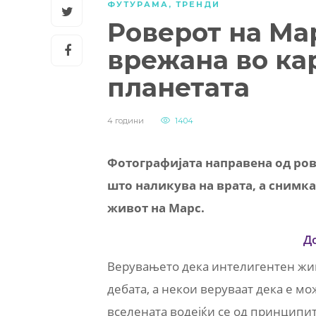
ФУТУРАМА
,
ТРЕНДИ
Роверот на Ма
врежана во ка
планетата
4 години
1404
Фотографијата направена од ров
што наликува на врата, а снимка
живот на Марс.
Д
Верувањето дека интелигентен жив
дебата, а некои веруваат дека е м
вселената водејќи се од принципит