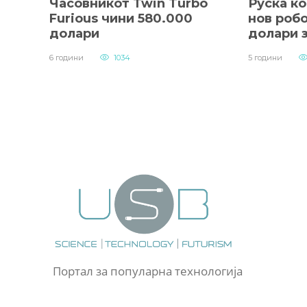
Часовникот Twin Turbo
Руска ко
Furious чини 580.000
нов робо
долари
долари 
6 години
1034
5 години
Портал за популарна технологија