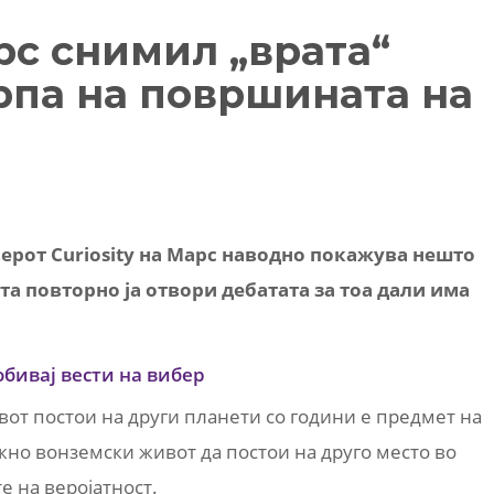
рс снимил „врата“
рпа на површината на
ерот Curiosity на Марс наводно покажува нешто
та повторно ја отвори дебатата за тоа дали има
обивај вести на вибер
от постои на други планети со години е предмет на
ожно вонземски живот да постои на друго место во
е на веројатност.