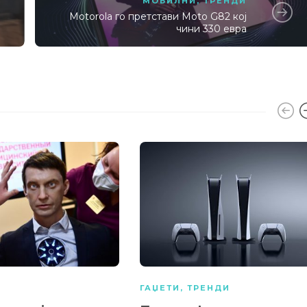
МОБИЛНИ
,
ТРЕНДИ
Motorola го претстави Moto G82 кој
чини 330 евра
А
ГАЏЕТИ
,
ТРЕНДИ