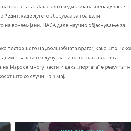
 на планетата. Иако ова предизвика изненадување н
 Редит, каде луѓето зборуваа за тоа дали
то на вонземјани, НАСА даде научно објаснување за
ка постоењето на „волшебната врата“, како што неко
и движења кои се случуваат и на нашата планета.
 на Марс се многу чести и дека „портата“ е резултат н
сот што се случи на 4 мај.