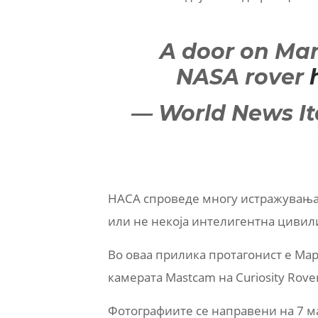
A door on Mar
NASA rover
— World News It
НАСА спроведе многу истражувања 
или не некоја интелигентна цивили
Во оваа прилика протагонист е Ма
камерата Mastcam на Curiosity Rove
Фотографиите се направени на 7 м