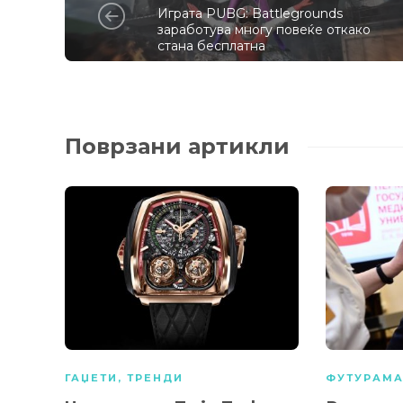
Играта PUBG: Battlegrounds
заработува многу повеќе откако
стана бесплатна
Поврзани артикли
ГАЏЕТИ
,
ТРЕНДИ
ФУТУРАМ