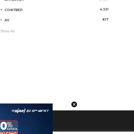
4.331
СОФТВЕР
817
AV
Show All