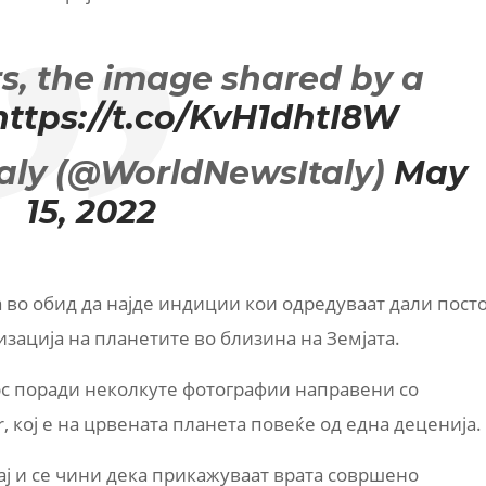
s, the image shared by a
https://t.co/KvH1dhtI8W
aly (@WorldNewsItaly)
May
15, 2022
во обид да најде индиции кои одредуваат дали пост
зација на планетите во близина на Земјата.
рс поради неколкуте фотографии направени со
r, кој е на црвената планета повеќе од една деценија.
ај и се чини дека прикажуваат врата совршено