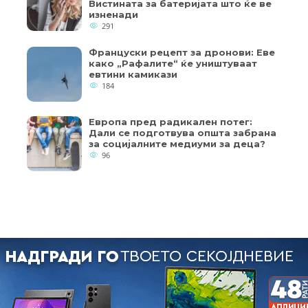
Вистината за батеријата што ќе ве
изненади
291
Француски рецепт за дронови: Еве
како „Рафалите“ ќе уништуваат
евтини камикази
184
Европа пред радикален потег:
Дали се подготвува општа забрана
за социјалните медиуми за деца?
96