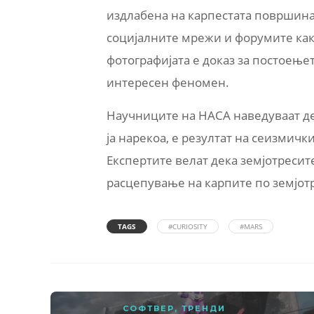
издлабена на карпестата површина
социјалните мрежи и форумите како
фотографијата е доказ за постоење
интересен феномен.
Научниците на НАСА наведуваат де
ја нарекоа, е резултат на сеизмичк
Експертите велат дека земјотресите
расцепување на карпите по земјотре
TAGS
#CURIOSITY
#MARS
СОФТВЕР
,
ТРЕНДИ