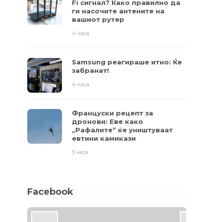
Fi сигнал? Како правилно да
ги насочите антените на
вашиот рутер
4 часа
Samsung реагираше итно: Ќе
забранат!
4 часа
Француски рецепт за
дронови: Еве како
„Рафалите“ ќе уништуваат
евтини камикази
5 часа
Facebook