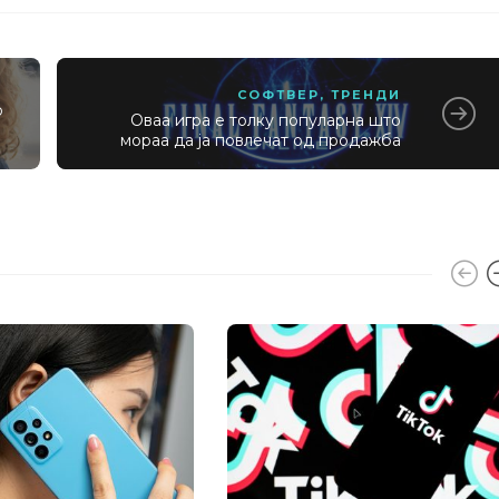
СОФТВЕР
,
ТРЕНДИ
о
Оваа игра е толку популарна што
мораа да ја повлечат од продажба