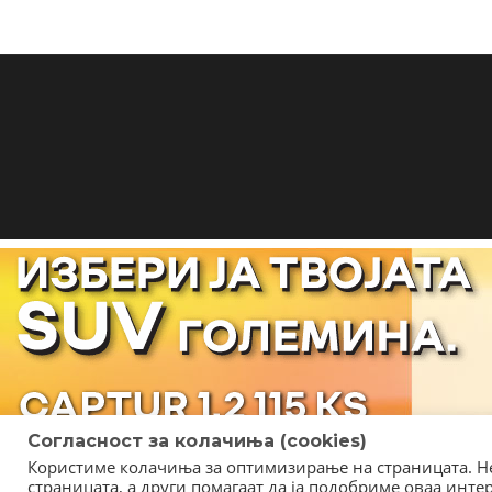
Согласност за колачиња (cookies)
Користиме колачиња за оптимизирање на страницата. Не
страницата, а други помагаат да ја подобриме оваа инт