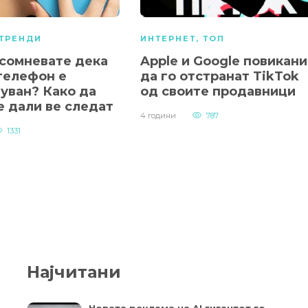
ТРЕНДИ
ИНТЕРНЕТ
,
ТОП
 сомневате дека
Apple и Google повикани
телефон е
да го отстранат TikTok
уван? Како да
од своите продавници
е дали ве следат
4 години
787
1331
Најчитани
Новата реклама на AI гигантот го