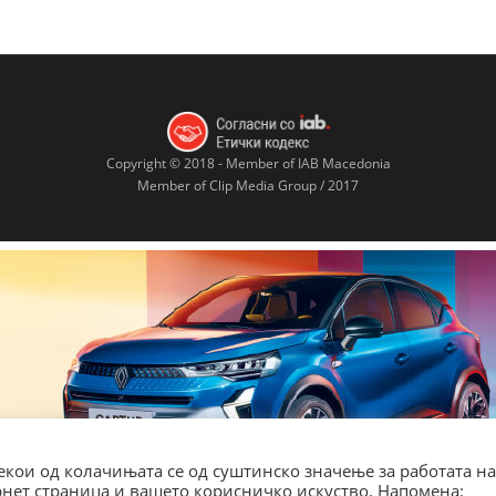
Copyright © 2018 - Member of IAB Macedonia
Member of Clip Media Group / 2017
кои од колачињата се од суштинско значење за работата на
ернет страница и вашето корисничко искуство. Напомена: