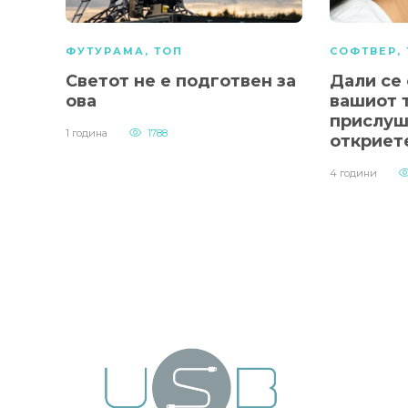
ФУТУРАМА
,
ТОП
СОФТВЕР
,
Светот не е подготвен за
Дали се
ова
вашиот 
прислуш
1 година
1788
откриет
4 години