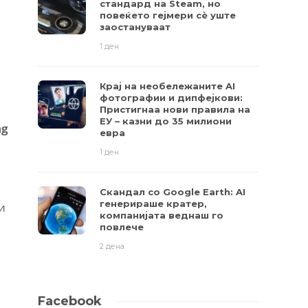
стандард на Steam, но
повеќето гејмери ​​сè уште
заостануваат
1 ден
Крај на необележаните AI
фотографии и дипфејкови:
Пристигнаа нови правила на
ЕУ – казни до 35 милиони
ag
евра
1 ден
Скандал со Google Earth: AI
генерираше кратер,
и
компанијата веднаш го
повлече
2 дена
Facebook