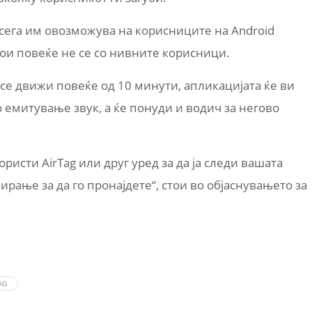
 сега им овозможува на корисниците на Android
ои повеќе не се со нивните корисници.
се движи повеќе од 10 минути, апликацијата ќе ви
о емитување звук, а ќе понуди и водич за негово
ористи AirTag или друг уред за да ја следи вашата
рање за да го пронајдете“, стои во објаснувањето за
AG