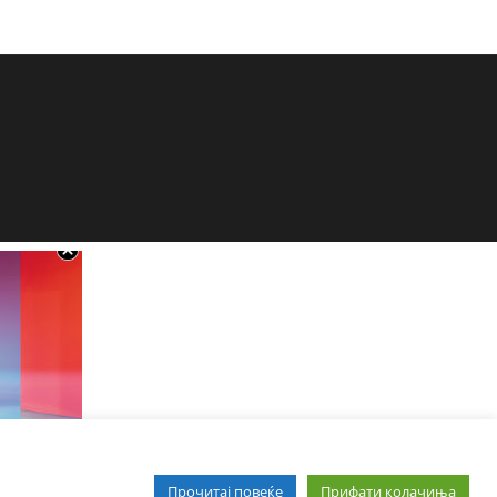
Прочитај повеќе
Прифати колачиња