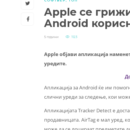
СОФТВЕР
,
ТОП
Apple се грижи
Android корис
5 години
1123
Apple објави апликација наменет
уредите.
Д
Апликација за Android ќе им помог
слични уреди за следење, кои може
Апликацијата Tracker Detect е дост
продавницата. AirTag е мал уред, к
може да се лоцираат предметите до