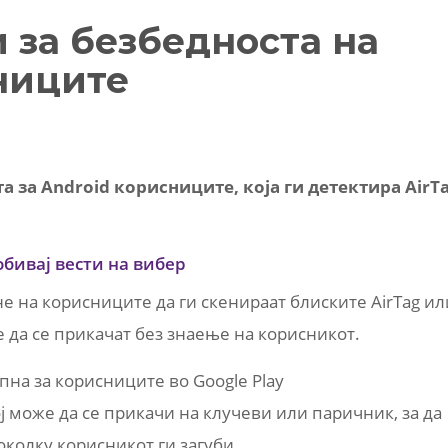
 за безбедноста на
ниците
а за Android корисниците, која ги детектира AirT
обивај вести на вибер
не на корисниците да ги скенираат блиските AirTag ил
 да се прикачат без знаење на корисникот.
апна за корисниците во Google Play
ој може да се прикачи на клучеви или паричник, за да
колку корисникот ги загуби.