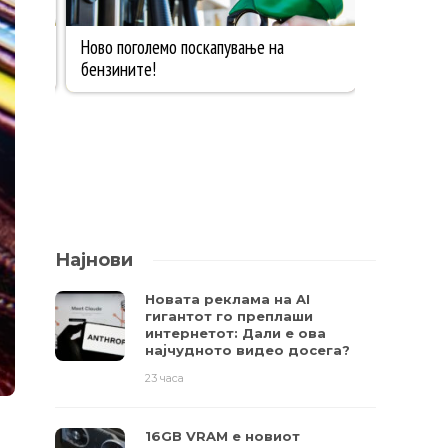
Најнови
Новата реклама на AI
гигантот го преплаши
интернетот: Дали е ова
најчудното видео досега?
23 часа
16GB VRAM е новиот