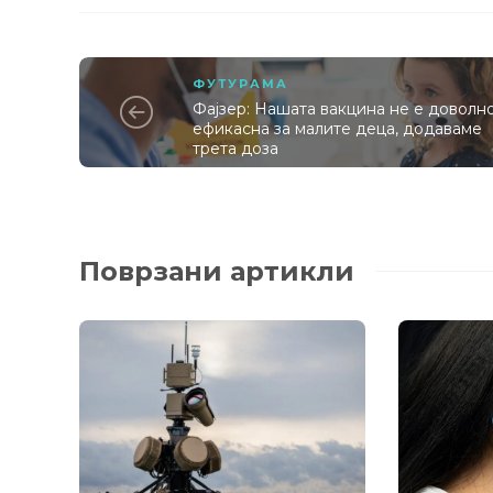
ФУТУРАМА
Фајзер: Нашата вакцина не е доволн
ефикасна за малите деца, додаваме
трета доза
Поврзани артикли