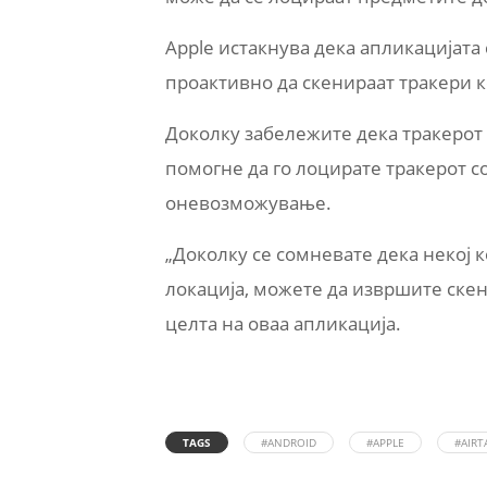
Apple истакнува дека апликацијата
проактивно да скенираат тракери к
Доколку забележите дека тракерот 
помогне да го лоцирате тракерот с
оневозможување.
„Доколку се сомневате дека некој к
локација, можете да извршите скени
целта на оваа апликација.
TAGS
#ANDROID
#APPLE
#AIRT