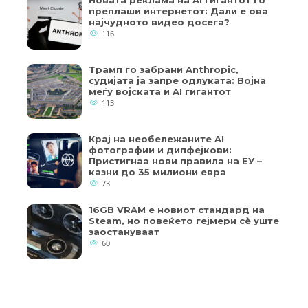
преплаши интернетот: Дали е ова
најчудното видео досега?
116
Трамп го забрани Anthropic,
судијата ја запре одлуката: Војна
меѓу војската и AI гигантот
113
Крај на необележаните AI
фотографии и дипфејкови:
Пристигнаа нови правила на ЕУ –
казни до 35 милиони евра
73
16GB VRAM е новиот стандард на
Steam, но повеќето гејмери ​​сè уште
заостануваат
60