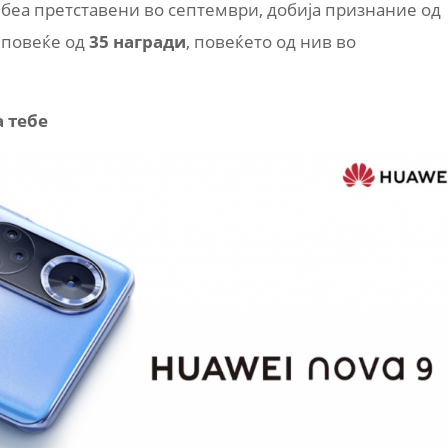
 беа претставени во септември, добија признание од
 повеќе од
35 награди
, повеќето од нив во
а тебе