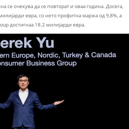
а се очекува да се повторат и оваа година. Досега,
милијарди евра, со нето профитна маржа од 9,8%, а
oup достигнаа 18.2 милијарди евра.