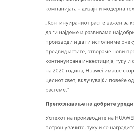
компанијата – дизајн и модерна тех
„Континуираниот раст е важен за к
да ги најдеме и развиваме најдобр
производи и да ги исполниме очеку
предвид истите, отвораме нови про
континуирана инвестиција, туку и 
на 2020 година, Huawei имаше ско
целиот свет, вклучувајќи повеќе 
растеме.“
Препознавање на добрите уреди
Успехот на производите на HUAWEI
потрошувачите, туку и со наградите