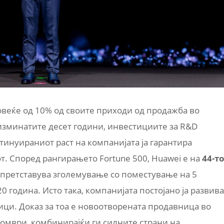
овеќе од 10% од своите приходи од продажба во
 изминатите десет години, инвестициите за R&D
нтинуираниот раст на компанијата ја гарантира
от. Според рангирањето Fortune 500, Huawei е на
44-т
 претставува зголемување со поместување на 5
 година. Исто така, компанијата постојано ја развива
ици. Доказ за тоа е новоотворената продавница во
ктомври, комбинирајќи ги силните страни на