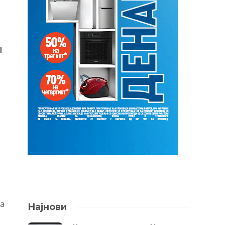
I
на
Најнови