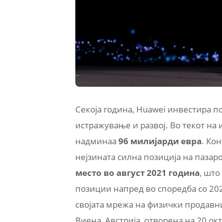
Секоја година, Huawei инвестира п
истражување и развој. Во текот на
надминаа
96 милијарди евра
. Ко
нејзината силна позиција на пазар
место во август 2021 година
, што
позиции напред во споредба со 2020
својата мрежа на физички продавн
Виена, Австрија, отворена на 20 о