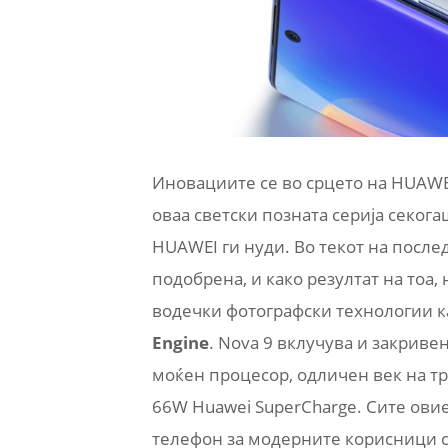
Иновациите се во срцето на HUAWEI
оваа светски позната серија секог
HUAWEI ги нуди. Во текот на после
подобрена, и како резултат на тоа
водечки фотографски технологии к
Engine
. Nova 9 вклучува и закривен
моќен процесор, одличен век на т
66W Huawei SuperCharge. Сите ови
телефон за модерните корисници с