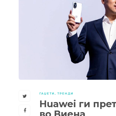
ГАЏЕТИ
,
ТРЕНДИ
Huawei ги пре
во Виена