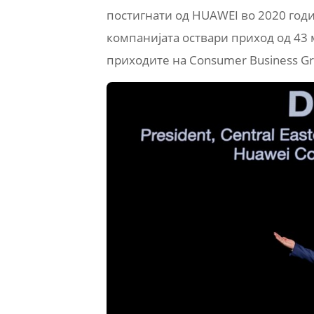
постигнати од HUAWEI во 2020 годин
компанијата оствари приход од 43 
приходите на Consumer Business Gr