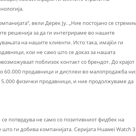
нологија.
омпанијата“, вели Дерек Ју. „Ние постојано се стреми
ите решенија за да ги интегрираме во нашите
вањата на нашите клиенти. Исто така, имајќи ги
давници, кои не само што се доказ за нашата
овозможуваат поблизок контакт со брендот. До крајот
ро 60.000 продавници и дисплеи во малопродажба ни
од 5.000 физички продавници, и ние продолжуваме да
 се потврдува не само со позитивниот фидбек на
 што ги добива компанијата. Серијата Huawei Watch 3