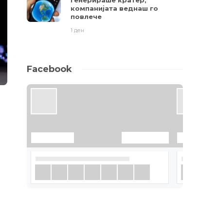
генерираше кратер,
компанијата веднаш го
повлече
1 ден
Facebook
о