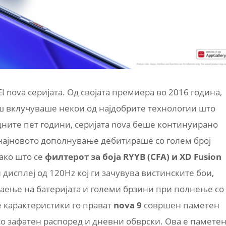
 nova серијата. Од својата премиера во 2016 година,
аш вклучуваше некои од најдобрите технологии што
дните пет години, серијата nova беше континуирано
, најновото дополнување дебитираше со голем број
ако што се
филтерот за боја RYYB (CFA) и XD Fusion
 дисплеј од 120Hz кој ги зачувува вистинските бои,
раење на батеријата и големи брзини при полнење со
е карактеристики го прават
nova 9
совршен паметен
о зафатен распоред и дневни обврски. Ова е памете