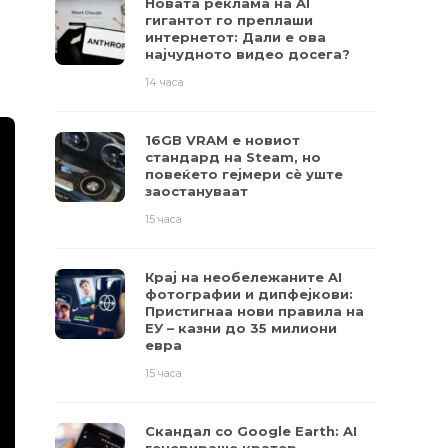
Новата реклама на AI
гигантот го преплаши
интернетот: Дали е ова
најчудното видео досега?
14 часа
16GB VRAM е новиот
стандард на Steam, но
повеќето гејмери ​​сè уште
заостануваат
15 часа
Крај на необележаните AI
фотографии и дипфејкови:
Пристигнаа нови правила на
ЕУ – казни до 35 милиони
евра
15 часа
Скандал со Google Earth: AI