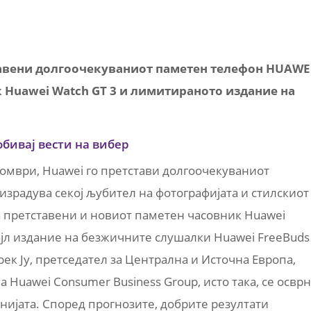
тавени долгоочекуваниот паметен телефон HUAWE
к Huawei Watch GT 3 и лимитираното издание на
обивај вести на вибер
томври, Huawei го претстави долгоочекуваниот
о израдува секој љубител на фотографијата и стилскиот
беа претставени и новиот паметен часовник Huawei
ајл издание на безжичните слушалки Huawei FreeBuds
ерек Ју, претседател за Централна и Источна Европа,
а Huawei Consumer Business Group, исто така, се освр
нијата. Според прогнозите, добрите резултати