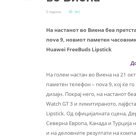
5 години
941
На настанот во Виена беа претс
nova 9, новиот паметен часовни
Huawei FreeBuds Lipstick
Д
На голем настан во Виена на 21 ок
паметен телефон – nova 9, кој ќе г
дизајн. Покрај него, на настанот 
Watch GT 3 и лимитираното, лајфст
Lipstick. Од официјалната сцена, Д
Северна Европа, Канада и Турција н
и на деловните резултати на компа