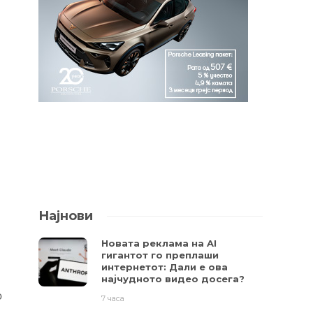
Најнови
Новата реклама на AI
гигантот го преплаши
интернетот: Дали е ова
најчудното видео досега?
o
7 часа