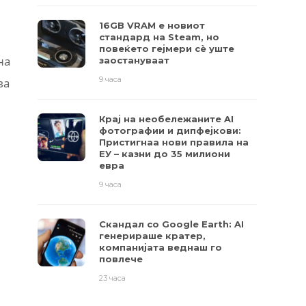
16GB VRAM е новиот
стандард на Steam, но
повеќето гејмери ​​сè уште
на
заостануваат
9 часа
ва
Крај на необележаните AI
фотографии и дипфејкови:
Пристигнаа нови правила на
ЕУ – казни до 35 милиони
евра
9 часа
Скандал со Google Earth: AI
генерираше кратер,
компанијата веднаш го
повлече
23 часа