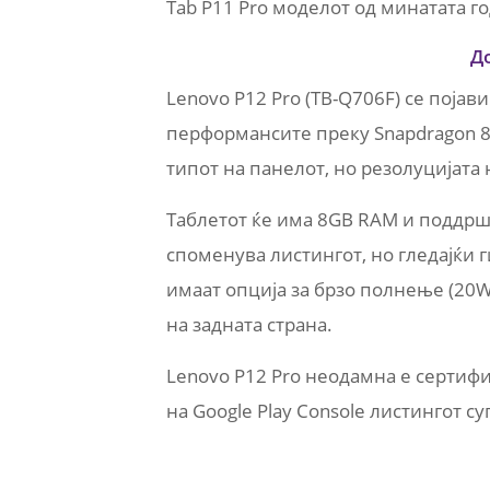
Tab P11 Pro моделот од минатата г
Д
Lenovo P12 Pro (TB-Q706F) се појави
перформансите преку Snapdragon 85
типот на панелот, но резолуцијата 
Таблетот ќе има 8GB RAM и поддршка
споменува листингот, но гледајќи г
имаат опција за брзо полнење (20
на задната страна.
Lenovo P12 Pro неодамна е сертифик
на Google Play Console листингот с