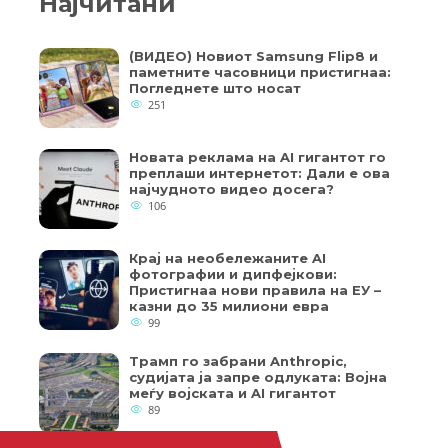
Најчитани
(ВИДЕО) Новиот Samsung Flip8 и
паметните часовници пристигнаа:
Погледнете што носат
251
Новата реклама на AI гигантот го
преплаши интернетот: Дали е ова
најчудното видео досега?
106
Крај на необележаните AI
фотографии и дипфејкови:
Пристигнаа нови правила на ЕУ –
казни до 35 милиони евра
99
Трамп го забрани Anthropic,
судијата ја запре одлуката: Војна
меѓу војската и AI гигантот
89