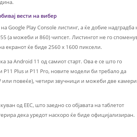
одина.
обивај вести на вибер
 нa Google Play Console листинг, а ќе добие надградба 
5 (а можеби и 860) чипсет. Листингот не го спомену
на екранот ќе биде 2560 x 1600 пиксели.
 за Android 11 од самиот старт. Ова е се што го
и P11 Plus и P11 Pro, новите модели би требало да
W или повеќе), четири звучници и можеби две камери
уван од EEC, што заедно со објавата на таблетот
угерира дека уредот наскоро ќе биде официјализиран.