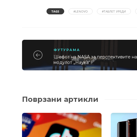
TAGS
#LENOVO
#ТАБЛЕТ УРЕДИ
ФУТУРАМА
Шефот на NASA за перспективите н
модулот „Наука“
Поврзани артикли