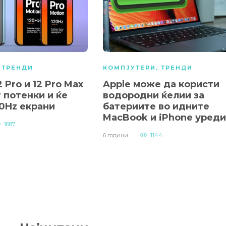
,
ТРЕНДИ
КОМПЈУТЕРИ
,
ТРЕНДИ
2 Pro и 12 Pro Max
Apple може да користи
 потенки и ќе
водородни ќелии за
20Hz екрани
батериите во идните
MacBook и iPhone уреди
1687
6 години
1144