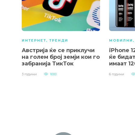
ИНТЕРНЕТ
,
ТРЕНДИ
МОБИЛНИ
Австрија ќе се приклучи
iPhone 1
на голем број земји кои го
ќе бидат
забранија ТикТок
имаат 1
3 години
1000
6 години