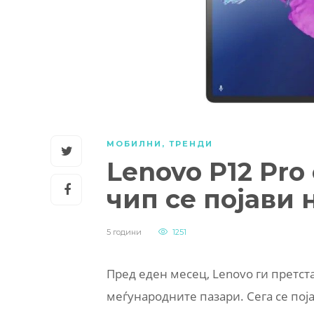
МОБИЛНИ
,
ТРЕНДИ
Lenovo P12 Pro
чип се појави 
5 години
1251
Пред еден месец, Lenovo ги претстав
меѓународните пазари. Сега се поја