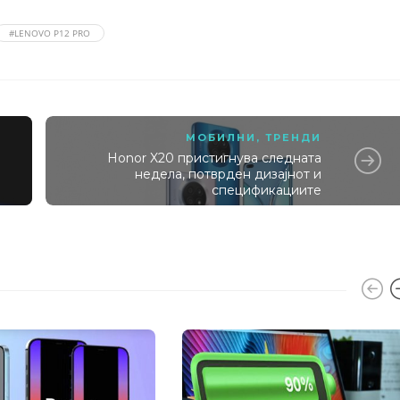
#LENOVO P12 PRO
МОБИЛНИ
,
ТРЕНДИ
Honor X20 пристигнува следната
а
недела, потврден дизајнот и
спецификациите