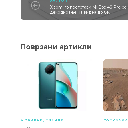
AV
,
ТОП
Xiaomi го претстави Mi Box 4S Pro со
декодирање на видеа до 8К
Поврзани артикли
МОБИЛНИ
,
ТРЕНДИ
ФУТУРАМ