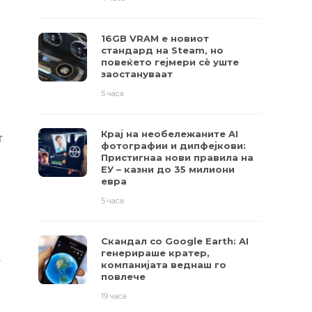
16GB VRAM е новиот
стандард на Steam, но
повеќето гејмери ​​сè уште
заостануваат
5 часа
Крај на необележаните AI
т
фотографии и дипфејкови:
Пристигнаа нови правила на
ЕУ – казни до 35 милиони
евра
5 часа
Скандал со Google Earth: AI
генерираше кратер,
т
компанијата веднаш го
повлече
19 часа