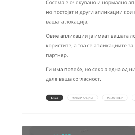
Сосема е очекувано и нормално апл
но постојат и други апликации кои 
вашата локација.
Овие апликации ја имаат вашата ло
користите, а тоа се апликациите з
партнер.
Ги има повеќе, но секоја една од ни
дале ваша согласност.
TAGS
#АПЛИКАЦИИ
#СОФТВЕР