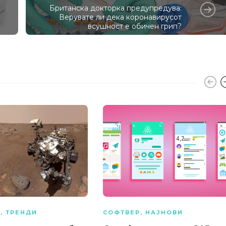
Британска докторка предупредува:
Верувате ли дека коронавирусот
всушност е обичен грип?
А
,
ТРЕНДИ
СОФТВЕР
,
НАЈНОВИ