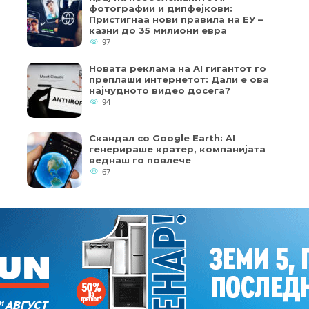
фотографии и дипфејкови:
Пристигнаа нови правила на ЕУ –
казни до 35 милиони евра
97
Новата реклама на AI гигантот го
преплаши интернетот: Дали е ова
најчудното видео досега?
94
Скандал со Google Earth: AI
генерираше кратер, компанијата
веднаш го повлече
67
кои од колачињата се од суштинско значење за работата на