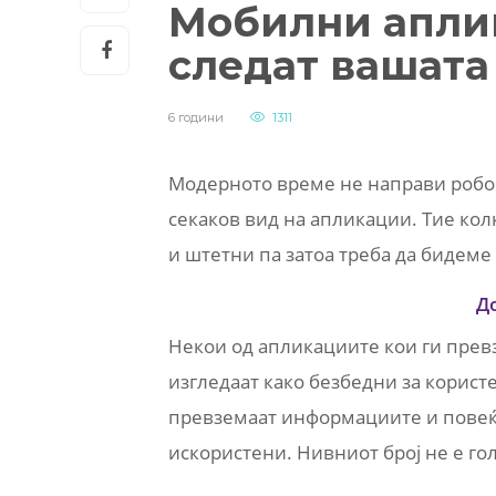
Мобилни аплик
следат вашата
6 години
1311
Модерното време не направи робо
секаков вид на апликации. Тие кол
и штетни па затоа треба да бидем
Д
Некои од апликациите кои ги пре
изгледаат како безбедни за корист
превземаат информациите и повеќе
искористени. Нивниот број не е гол