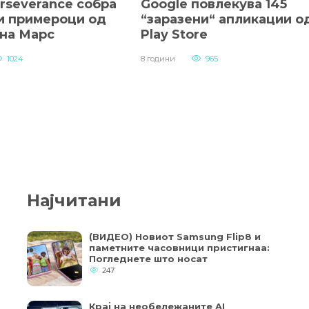
rseverance собра
Google повлекува 145
и примероци од
“заразени“ апликации о
 на Марс
Play Store
1024
8 години
965
Најчитани
(ВИДЕО) Новиот Samsung Flip8 и
паметните часовници пристигнаа:
Погледнете што носат
247
Крај на необележаните AI