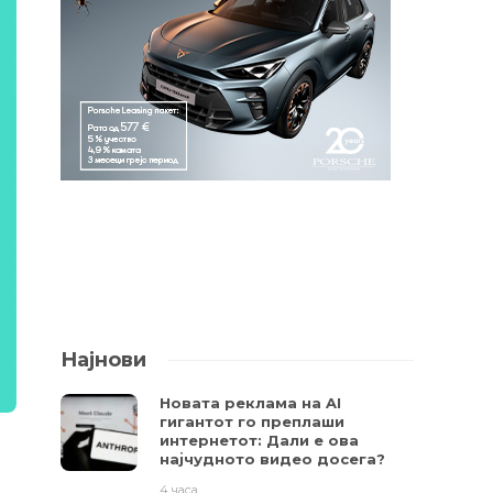
Најнови
Новата реклама на AI
гигантот го преплаши
интернетот: Дали е ова
најчудното видео досега?
4 часа