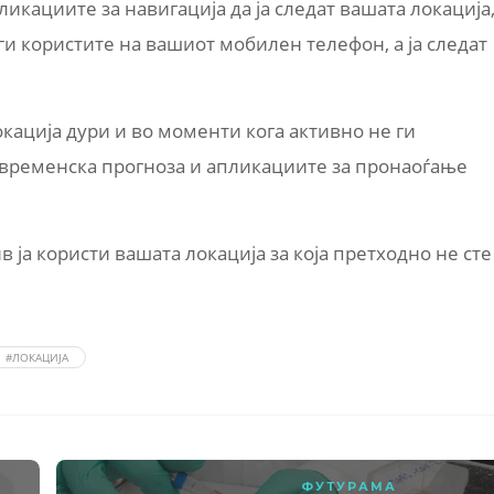
икациите за навигација да ја следат вашата локација
ги користите на вашиот мобилен телефон, а ја следат
кација дури и во моменти кога активно не ги
а временска прогноза и апликациите за пронаоѓање
в ја користи вашата локација за која претходно не сте
#ЛОКАЦИЈА
ФУТУРАМА