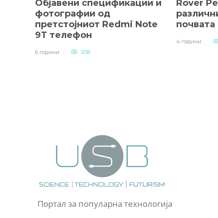
Објавени спецификации и
Rover Pe
фотографии од
различн
претстојниот Redmi Note
почвата
9T телефон
4 години
6 години
1291
Портал за популарна технологија