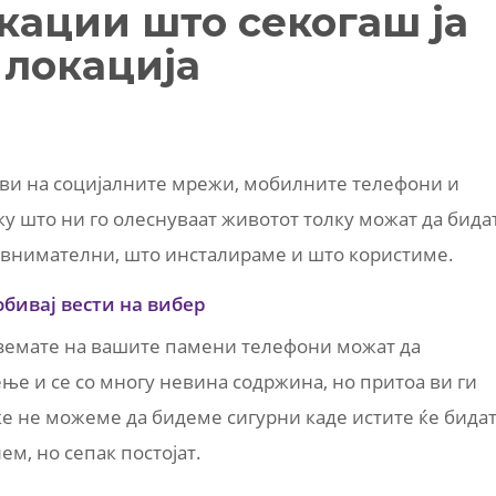
ации што секогаш ја
 локација
ви на социјалните мрежи, мобилните телефони и
ку што ни го олеснуваат животот толку можат да бида
е внимателни, што инсталираме и што користиме.
обивај вести на вибер
вземате на вашите памени телефони можат да
ење и се со многу невина содржина, но притоа ви ги
 не можеме да бидеме сигурни каде истите ќе бида
ем, но сепак постојат.