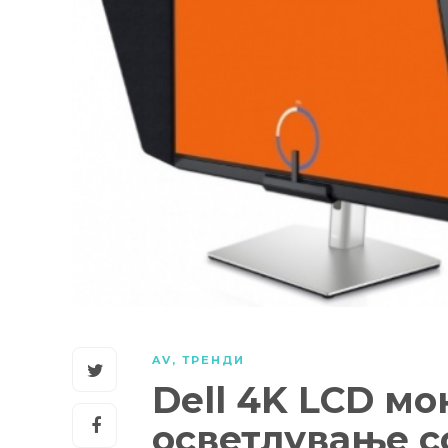
AV
,
ТРЕНДИ
Dell 4K LCD м
осветлување с