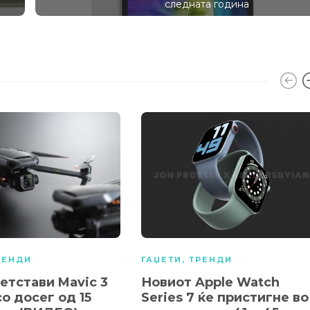
следната година
РЕНДИ
ГАЏЕТИ
,
ТРЕНДИ
ретстави Mavic 3
Новиот Apple Watch
о досег од 15
Series 7 ќе пристигне во