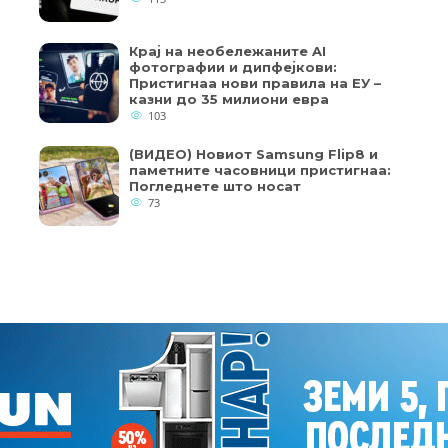
Крај на необележаните AI
фотографии и дипфејкови:
Пристигнаа нови правила на ЕУ –
казни до 35 милиони евра
103
(ВИДЕО) Новиот Samsung Flip8 и
паметните часовници пристигнаа:
Погледнете што носат
73
Copyright © 2018 - Member of IAB Macedonia