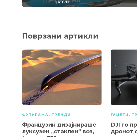
пратки
Поврзани артикли
ФУТУРАМА
,
ТРЕНДИ
ГАЏЕТИ
,
Т
Французин дизајнираше
DJI го п
луксузен „стаклен“ воз,
дронот с