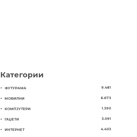
побара – аудио и видео
опасност
повици
2 години
109
3 години
979
Категории
9.481
ФУТУРАМА
6.673
МОБИЛНИ
1.390
КОМПЈУТЕРИ
3.091
ГАЏЕТИ
4.403
ИНТЕРНЕТ