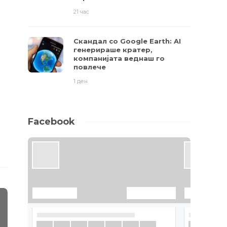
21 час
Скандал со Google Earth: AI
генерираше кратер,
компанијата веднаш го
повлече
1 ден
Facebook