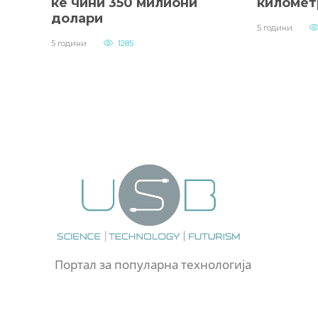
ќе чини 350 милиони
километ
долари
5 години
5 години
1285
Портал за популарна технологија