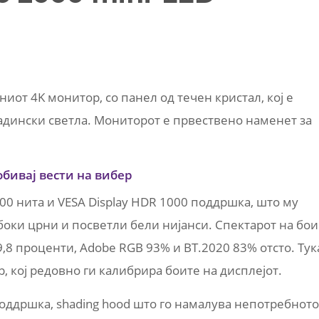
ниот 4K монитор, со панел од течен кристал, кој е
адински светла. Мониторот е првествено наменет за
обивај вести на вибер
00 нита и VESA Display HDR 1000 поддршка, што му
оки црни и посветли бели нијанси. Спектарот на бои
9,8 проценти, Adobe RGB 93% и BT.2020 83% отсто. Тук
, кој редовно ги калибрира боите на дисплејот.
) поддршка, shading hood што го намалува непотребното