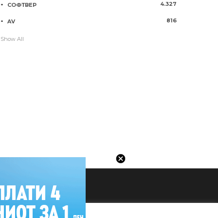
4.327
СОФТВЕР
816
AV
Show All