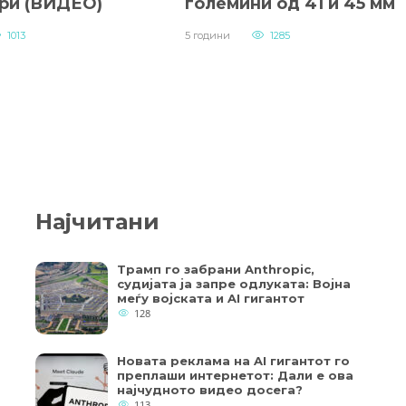
ри (ВИДЕО)
големини од 41 и 45 мм
1013
5 години
1285
Најчитани
Трамп го забрани Anthropic,
судијата ја запре одлуката: Војна
меѓу војската и AI гигантот
128
Новата реклама на AI гигантот го
преплаши интернетот: Дали е ова
најчудното видео досега?
113