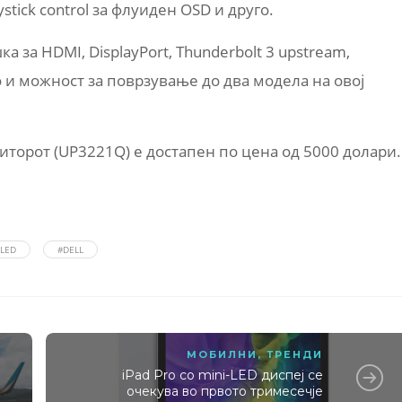
tick control за флуиден OSD и друго.
 за HDMI, DisplayPort, Thunderbolt 3 upstream,
о и можност за поврзување до два модела на овој
ниторот (UP3221Q) е достапен по цена од 5000 долари.
-LED
#DELL
МОБИЛНИ
,
ТРЕНДИ
iPad Pro со mini-LED диспеј се
очекува во првото тримесечје