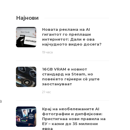
Најнови
Новата реклама на AI
гигантот го преплаши
интернетот: Дали е ова
најчудното видео досега?
19 часа
16GB VRAM е новиот
стандард на Steam, но
повеќето гејмери ​​сè уште
заостануваат
21 час
а
Крај на необележаните AI
фотографии и дипфејкови:
Пристигнаа нови правила на
ЕУ – казни до 35 милиони
евра