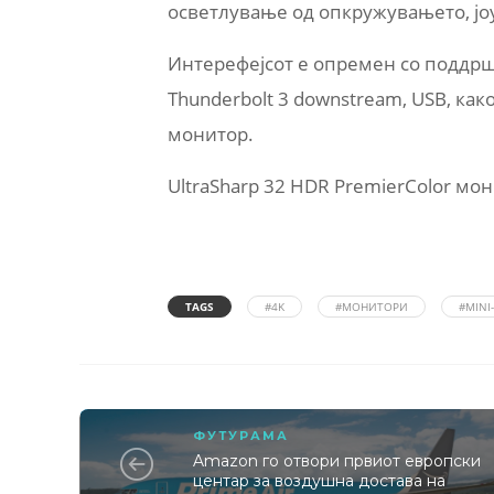
осветлување од опкружувањето, joys
Интерефејсот е опремен со поддршка
Thunderbolt 3 downstream, USB, как
монитор.
UltraSharp 32 HDR PremierColor мо
TAGS
#4K
#МОНИТОРИ
#MINI
ФУТУРАМА
Amazon го отвори првиот европски
центар за воздушна достава на