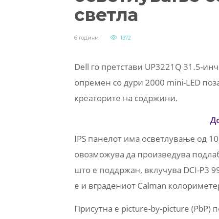
светла
6 години
1372
Dell го претстави UP3221Q 31.5-инч
опремен со дури 2000 mini-LED поз
креаторите на содржини.
Д
IPS панелот има осветлување од 10
овозможува да произведува подлаб
што е поддржан, вклучува DCI-P3 9
е и вградениот Calman колориметер
Присутна е picture-by-picture (PbP