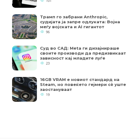
101
Трамп го забрани Anthropic,
судијата ја запре одлуката: Војна
меѓу војската и AI гигантот
96
Суд во САД: Meta ги дизајнираше
своите производи да предизвикаат
зависност кај младите луѓе
23
16GB VRAM е новиот стандард на
Steam, но повеќето гејмери ​​сè уште
заостануваат
19