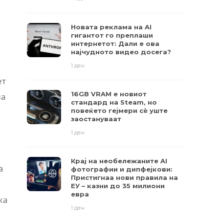
Новата реклама на AI
гигантот го преплаши
интернетот: Дали е ова
најчудното видео досега?
1 ден
ет
16GB VRAM е новиот
на
стандард на Steam, но
повеќето гејмери ​​сè уште
заостануваат
1 ден
Крај на необележаните AI
а
фотографии и дипфејкови:
Пристигнаа нови правила на
ЕУ – казни до 35 милиони
евра
ка
1 ден