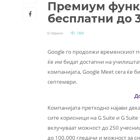
Премиум функц
бесплатни до 
6 години
1369
Google го продолжи временскиот п
ќе им бидат достапни на училишта
компанијата, Google Meet сега ќе би
септември.
Д
Компанијата претходно најави дек
сите корисници на G Suite и G Suite
вклучуваат можност до 250 учесниц
до 100.000 гледачи и можност за 