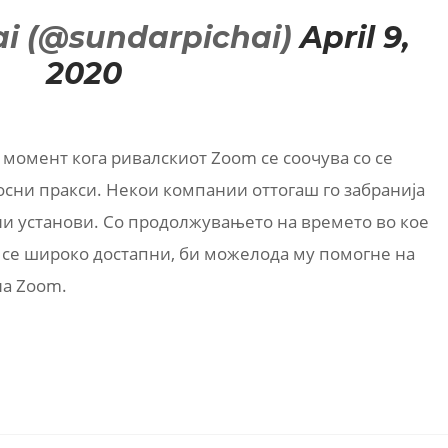
ai (@sundarpichai)
April 9,
2020
момент кога ривалскиот Zoom се соочува со се
осни пракси. Некои компании оттогаш го забранија
ни установи. Со продолжувањето на времето во кое
се широко достапни, би можелода му помогне на
на Zoom.