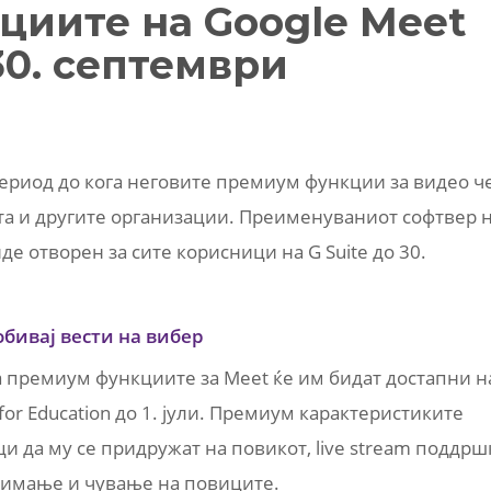
иите на Google Meet
30. септември
ериод до кога неговите премиум функции за видео ч
та и другите организации. Преименуваниот софтвер 
де отворен за сите корисници на G Suite до 30.
обивај вести на вибер
а премиум функциите за Meet ќе им бидат достапни н
 for Education до 1. јули. Премиум карактеристиките
и да му се придружат на повикот, live stream поддрш
снимање и чување на повиците.