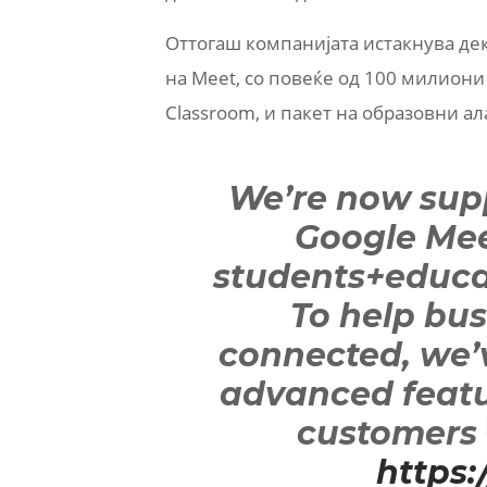
Оттогаш компанијата истакнува де
на Meet, со повеќе од 100 милиони
Classroom, и пакет на образовни ала
We’re now sup
Google Mee
students+educa
To help bus
connected, we’
advanced featu
customers 
https: