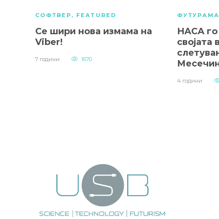
СОФТВЕР
,
FEATURED
ФУТУРАМ
Се шири нова измама на
НАСА го 
Viber!
својата 
слетува
7 години
1670
Месечин
4 години