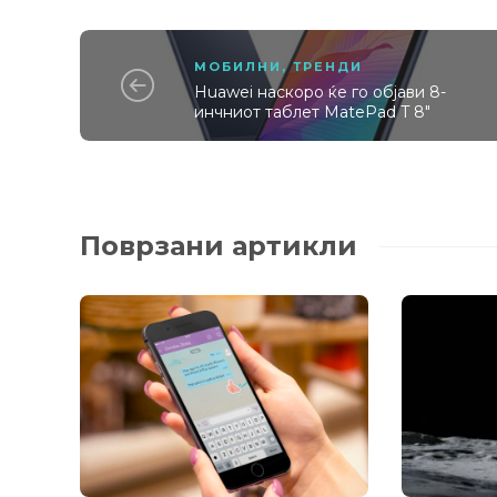
МОБИЛНИ
,
ТРЕНДИ
Huawei наскоро ќе го објави 8-
инчниот таблет MatePad T 8″
Поврзани артикли