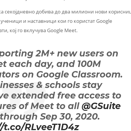
ка секојдневно добива до два милиони нови корисни
 ученици и наставници кои го користат Google
ти, кој го вклучува Google Meet.
porting 2M+ new users on
t each day, and 100M
tors on Google Classroom.
inesses & schools stay
ve extended free access to
res of Meet to all
@GSuite
through Sep 30, 2020.
//t.co/RLveeT1D4z