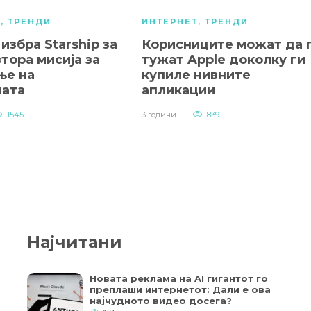
А
,
ТРЕНДИ
ИНТЕРНЕТ
,
ТРЕНДИ
избра Starship за
Корисниците можат да 
втора мисија за
тужат Apple доколку ги
ње на
купиле нивните
ата
апликации
1545
3 години
839
Најчитани
Новата реклама на AI гигантот го
преплаши интернетот: Дали е ова
најчудното видео досега?