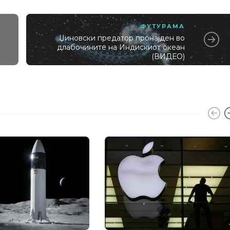
ФУТУРАМА
Џиновски предатор пронајден во
длабочините на Индискиот океан
(ВИДЕО)