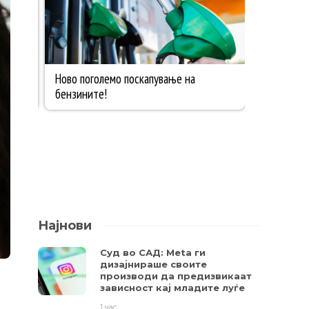
Најнови
Суд во САД: Meta ги
дизајнираше своите
производи да предизвикаат
зависност кај младите луѓе
1 час