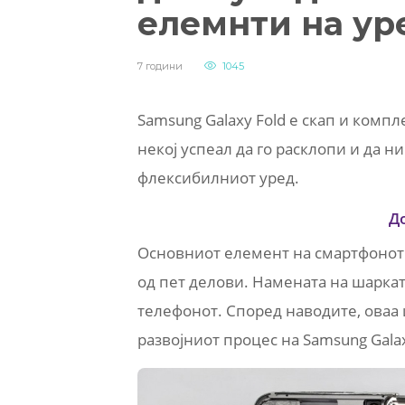
елемнти на ур
7 години
1045
Samsung Galaxy Fold е скап и компл
некој успеал да го расклопи и да н
флексибилниот уред.
Д
Основниот елемент на смартфонот 
од пет делови. Намената на шарка
телефонот. Според наводите, оваа 
развојниот процес на Samsung Galax