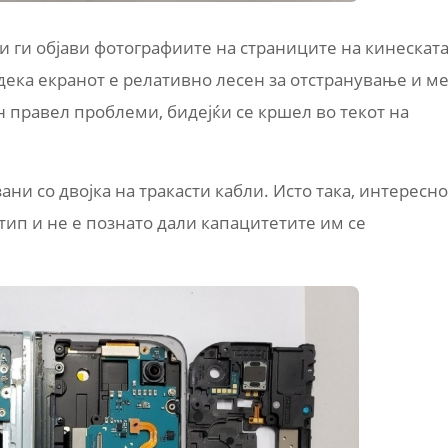
и ги објави фотографиите на страниците на кинескат
дека екранот е релативно лесен за отстранување и м
н правел проблеми, бидејќи се кршел во текот на
ни со двојка на тракасти кабли. Исто така, интересно
 тип и не е познато дали капацитетите им се