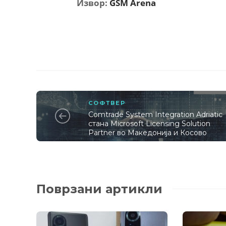
Извор:
GSM Arena
СОФТВЕР
Comtrade System Integration Adriatic
стана Microsoft Licensing Solution
Partner во Македонија и Косово
Поврзани артикли