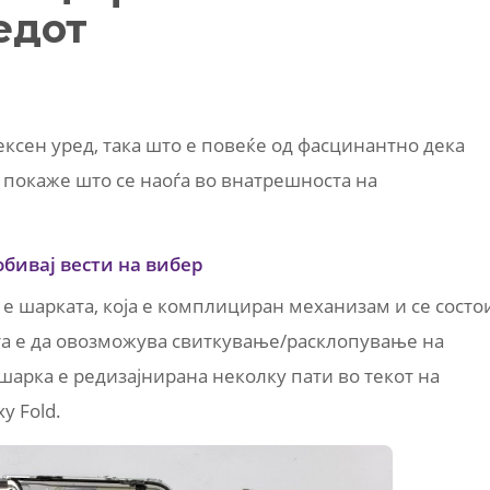
едот
ексен уред, така што е повеќе од фасцинантно дека
и покаже што се наоѓа во внатрешноста на
обивај вести на вибер
е шарката, која е комплициран механизам и се состо
та е да овозможува свиткување/расклопување на
шарка е редизајнирана неколку пати во текот на
y Fold.