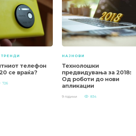
,
ТРЕНДИ
НАЈНОВИ
лтниот телефон
Технолошки
20 се враќа?
предвидувања за 2018:
Од роботи до нови
726
апликации
9 години
834