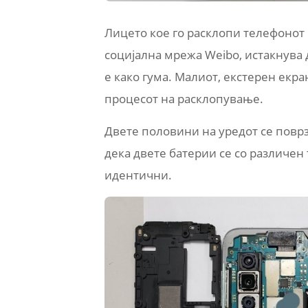
Лицето кое го расклопи телефонот 
социјална мрежа Weibo, истакнува 
е како гума. Малиот, екстерен екра
процесот на расклопување.
Двете половини на уредот се поврза
дека двете батерии се со различен
идентични.