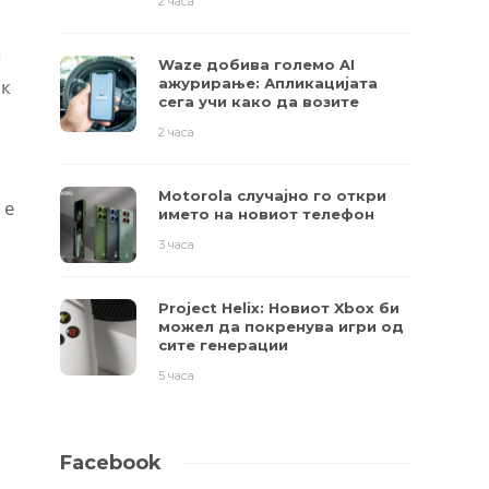
2 часа
а
Waze добива големо AI
ек
ажурирање: Апликацијата
сега учи како да возите
2 часа
Motorola случајно го откри
 е
името на новиот телефон
3 часа
Project Helix: Новиот Xbox би
можел да покренува игри од
сите генерации
5 часа
Facebook