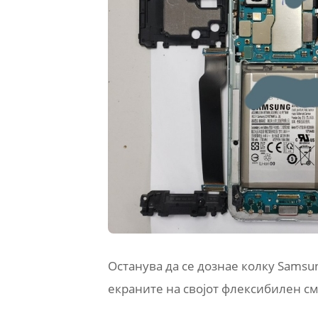
Останува да се дознае колку Samsu
екраните на својот флексибилен см