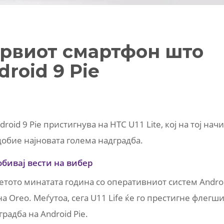
 првиот смартфон што
droid 9 Pie
oid 9 Pie пристигнува на HTC U11 Lite, кој на тој нач
 добие најновата голема надградба.
обивај вести на вибер
 летото минатата година со оперативниот систем Andro
на Oreo. Меѓутоа, сега U11 Life ќе го престигне флегш
радба на Android Pie.