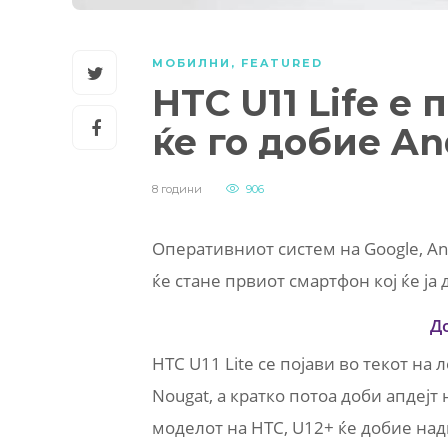
МОБИЛНИ
,
FEATURED
HTC U11 Life е
ќе го добие An
8 години
906
Оперативниот систем на Google, Andr
ќе стане првиот смартфон кој ќе ја
Д
HTC U11 Lite се појави во текот на
Nougat, а кратко потоа доби апдејт 
моделот на HTC, U12+ ќе добие надг