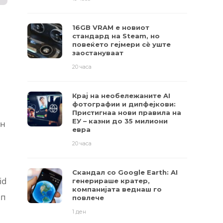
16GB VRAM е новиот
стандард на Steam, но
повеќето гејмери ​​сè уште
заостануваат
20 часа
Крај на необележаните AI
фотографии и дипфејкови:
Пристигнаа нови правила на
ЕУ – казни до 35 милиони
ин
евра
20 часа
Скандал со Google Earth: AI
id
генерираше кратер,
компанијата веднаш го
ип
повлече
1 ден