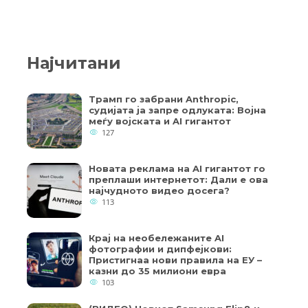
Најчитани
Трамп го забрани Anthropic,
судијата ја запре одлуката: Војна
меѓу војската и AI гигантот
127
Новата реклама на AI гигантот го
преплаши интернетот: Дали е ова
најчудното видео досега?
113
Крај на необележаните AI
фотографии и дипфејкови:
Пристигнаа нови правила на ЕУ –
казни до 35 милиони евра
103