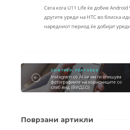
Сега кога U11 Life ќе добие Android 
другите уреди на HTC во блиска ид
наредниот период ќе добијат уреди
СОФТВЕР
,
FEATURED
Instagram со AI ќе им ги опишува
фотографиите на корисниците со
слаб вид (ВИДЕО)
Поврзани артикли