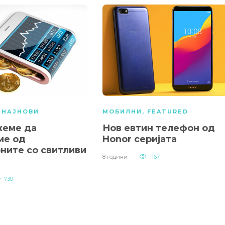
,
НАЈНОВИ
МОБИЛНИ
,
FEATURED
еме да
Нов евтин телефон од
ме од
Honor серијата
ните со свитливи
8 години
1167
730