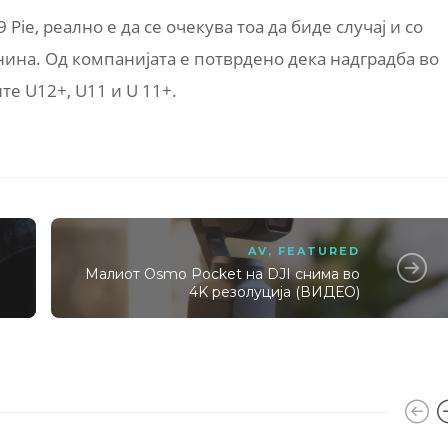
9 Pie, реално е да се очекува тоа да биде случај и со
нина. Од компанијата е потврдено дека надградба во
те U12+, U11 и U 11+.
AV
,
FEATURED
Малиот Osmo Pocket на DJI снима во
4K резолуција (ВИДЕО)