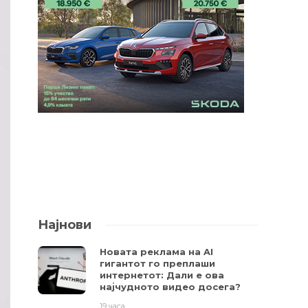
Најнови
Новата реклама на AI
гигантот го преплаши
интернетот: Дали е ова
најчудното видео досега?
19 часа