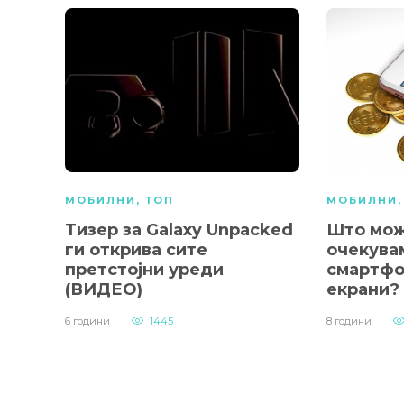
МОБИЛНИ
,
ТОП
МОБИЛНИ
Тизер за Galaxy Unpacked
Што мож
ги открива сите
очекува
претстојни уреди
смартфо
(ВИДЕО)
екрани?
6 години
1445
8 години