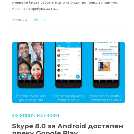
учење ќе бидат работите што ќе бидат во тренд во иднина.
Apple сега пробува да ги…
9 години
1597
СОФТВЕР
,
НАЈНОВИ
Skype 8.0 за Android достапен
преку Google Play