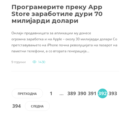
Програмерите преку App
Store заработиле дури 70
милијарди долари
Oнлајн продавницата за апликации му донесе
огромна заработка и на Apple – околу 30 милијарди долари Со
претставувањето на iPhone почна револуцијата на пазарот на
паметни телефони, а со втората генерација…
9 години
1430
1
…
389
390
391
392
393
ПРЕТХОДНА
394
СЛЕДНА