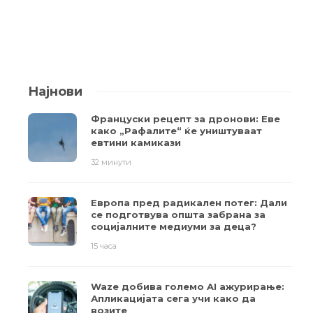
Најнови
Француски рецепт за дронови: Еве
како „Рафалите“ ќе уништуваат
евтини камикази
32 минути
Европа пред радикален потег: Дали
се подготвува општа забрана за
социјалните медиуми за деца?
15 часа
Waze добива големо AI ажурирање:
Апликацијата сега учи како да
возите