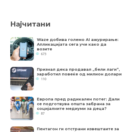
Најчитани
Waze добива големо AI ажурирање:
Апликацијата сега учи како да
возите
673
Признал дека продавал „бели лаги“,
заработил повеќе од милион долари
110
Европа пред радикален потег: Дали
се подготвува општа забрана за
социјалните медиуми за деца?
87
Пентагон ги отстрани извештаите за