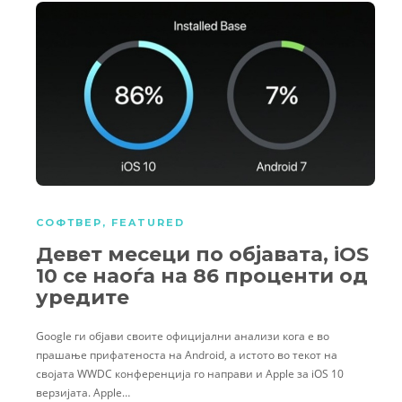
СОФТВЕР
,
FEATURED
Девет месеци по објавата, iOS
10 се наоѓа на 86 проценти од
уредите
Google ги објави своите официјални анализи кога е во
прашање прифатеноста на Android, а истото во текот на
својата WWDC конференција го направи и Apple за iOS 10
верзијата. Apple…