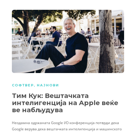
СОФТВЕР
,
НАЈНОВИ
Тим Кук: Вештачката
интелигенција на Apple веќе
ве набљудува
Неодамна одржаната Google I/O конференција потврди дека
Google верува дека вештачката интелигенција и машинското