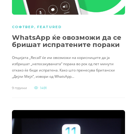
СОФТВЕР
,
FEATURED
WhatsApp ќе овозможи да се
бришат испратените пораки
Опцијата „Recall’ ќе им овозможи на корисниците да ја
избришат „непосакуваната“ порака во рок од пет минути
откако ќе биде испратена. Како што пренесува британски
„Дејли Мејл“, извори од WhatsApp…
9 години
1491