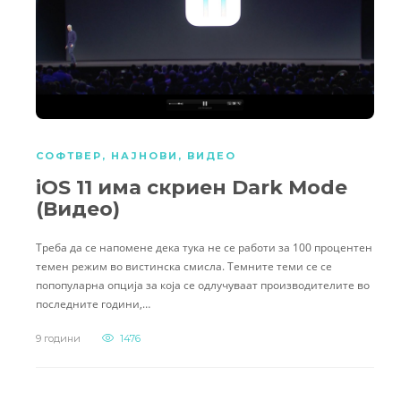
СОФТВЕР
,
НАЈНОВИ
,
ВИДЕО
iOS 11 има скриен Dark Mode
(Видео)
Треба да се напомене дека тука не се работи за 100 процентен
темен режим во вистинска смисла. Темните теми се се
попопуларна опција за која се одлучуваат производителите во
последните години,…
9 години
1476