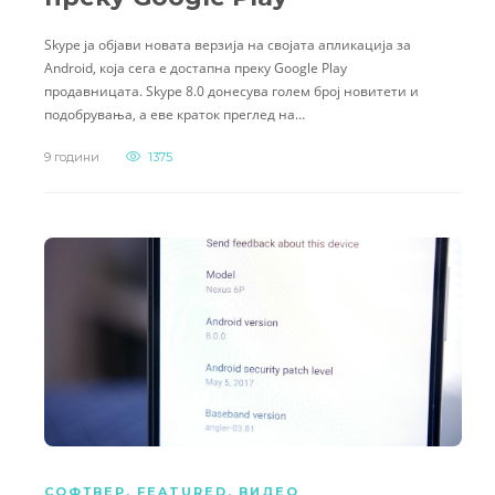
Skype ја објави новата верзија на својата апликација за
Android, која сега е достапна преку Google Play
продавницата. Skype 8.0 донесува голем број новитети и
подобрувања, а еве краток преглед на…
9 години
1375
СОФТВЕР
,
FEATURED
,
ВИДЕО