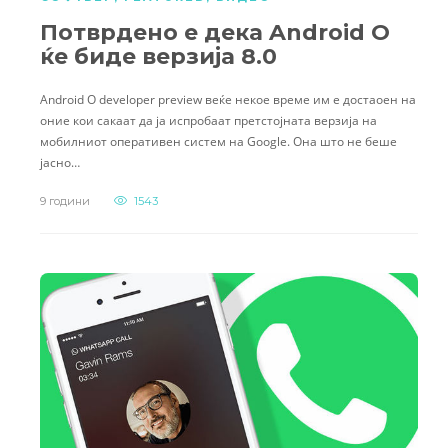
Потврдено е дека Android O
ќе биде верзија 8.0
Android O developer preview веќе некое време им е достаоен на
оние кои сакаат да ја испробаат претстојната верзија на
мобилниот оперативен систем на Google. Она што не беше
јасно…
9 години
1543