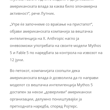
американската влада за каква било злонамерна
активност“, рече Лутник.
„Утре ќе започнеме со враќање на пристапот“,
објави американската компанија за вештачка
интелигенција на X. Anthropic нагло ја
оневозможи употребата на своите модели Mythos
5 и Fable 5 по наредбата за контрола на извозот на
12 јуни.
Во петокот, компанијата соопшти дека
американската влада ѝ дозволила да го направи
моделот со вештачка интелигенција Mythos 5
достапен за некои „доверливи“ американски
организации, делумно поништувајќи ја
претходната наредба, според Ројтерс.