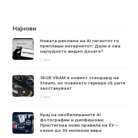
Најнови
Новата реклама на AI гигантот го
преплаши интернетот: Дали е ова
најчудното видео досега?
2 часа
16GB VRAM е новиот стандард на
Steam, но повеќето гејмери ​​сè уште
заостануваат
3 часа
Крај на необележаните AI
фотографии и дипфејкови:
Пристигнаа нови правила на ЕУ –
казни до 35 милиони евра