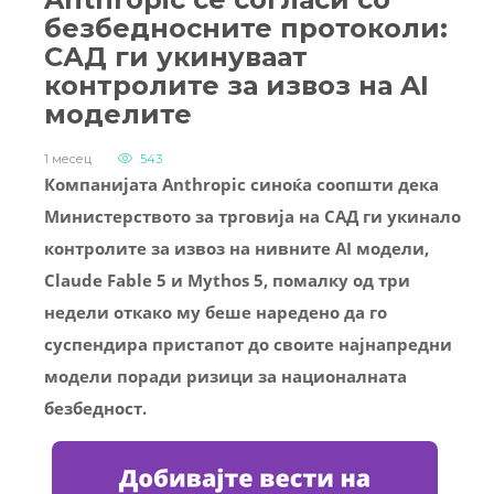
безбедносните протоколи:
САД ги укинуваат
контролите за извоз на AI
моделите
1 месец
543
Компанијата Anthropic синоќа соопшти дека
Министерството за трговија на САД ги укинало
контролите за извоз на нивните AI модели,
Claude Fable 5 и Mythos 5, помалку од три
недели откако му беше наредено да го
суспендира пристапот до своите најнапредни
модели поради ризици за националната
безбедност.