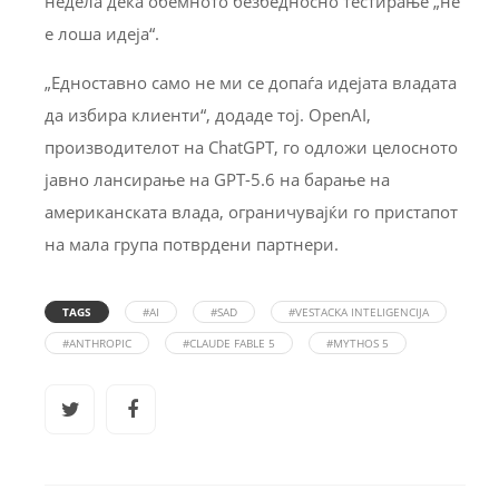
недела дека обемното безбедносно тестирање „не
е лоша идеја“.
„Едноставно само не ми се допаѓа идејата владата
да избира клиенти“, додаде тој. OpenAI,
производителот на ChatGPT, го одложи целосното
јавно лансирање на GPT-5.6 на барање на
американската влада, ограничувајќи го пристапот
на мала група потврдени партнери.
TAGS
#AI
#SAD
#VESTACKA INTELIGENCIJA
#ANTHROPIC
#CLAUDE FABLE 5
#MYTHOS 5