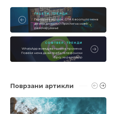
ГАЏЕТИ
,
ТРЕНДИ
Гејмерите во шок: GTA 6 воопшто нема
да има дискови? Пристигна ново
разочарување
СОФТВЕР
,
ТРЕНДИ
WhatsApp воведува голема промена:
Повеќе нема да ви треба телефонски
број за разговор
Поврзани артикли