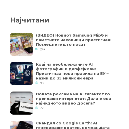
Најчитани
(ВИДЕО) Новиот Samsung Flip8 и
паметните часовници пристигнаа:
Погледнете што носат
247
Крај на необележаните AI
фотографии и дипфејкови:
Пристигнаа нови правила на ЕУ –
казни до 35 милиони евра
93
Новата реклама на AI гигантот го
преплаши интернетот: Дали е ова
најчудното видео досега?
77
Скандал со Google Earth: AI
генерираше кратер, компанијата