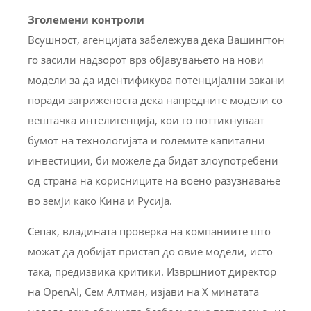
Зголемени контроли
Всушност, агенцијата забележува дека Вашингтон
го засили надзорот врз објавувањето на нови
модели за да идентификува потенцијални закани
поради загриженоста дека напредните модели со
вештачка интелигенција, кои го поттикнуваат
бумот на технологијата и големите капитални
инвестиции, би можеле да бидат злоупотребени
од страна на корисниците на воено разузнавање
во земји како Кина и Русија.
Сепак, владината проверка на компаниите што
можат да добијат пристап до овие модели, исто
така, предизвика критики. Извршниот директор
на OpenAI, Сем Алтман, изјави на X минатата