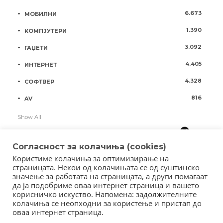
6.673
МОБИЛНИ
1.390
КОМПЈУТЕРИ
3.092
ГАЏЕТИ
4.405
ИНТЕРНЕТ
4.328
СОФТВЕР
816
AV
Show All
Согласност за колачиња (cookies)
Користиме колачиња за оптимизирање на
страницата. Некои од колачињата се од суштинско
значење за работата на страницата, а други помагаат
да ја подобриме оваа интернет страница и вашето
корисничко искуство. Напомена: задолжителните
колачиња се неопходни за користење и пристап до
оваа интернет страница.
Copyright © 2018 - Member of IAB Macedonia