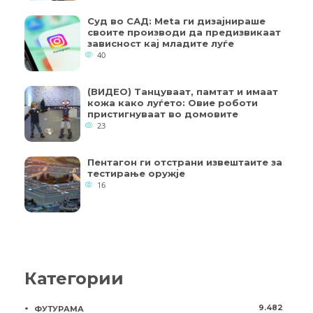
Суд во САД: Meta ги дизајнираше
своите производи да предизвикаат
зависност кај младите луѓе
40
(ВИДЕО) Танцуваат, памтат и имаат
кожа како луѓето: Овие роботи
пристигнуваат во домовите
23
Пентагон ги отстрани извештаите за
тестирање оружје
16
Категории
9.482
ФУТУРАМА