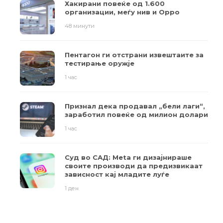
Хакирани повеќе од 1.600
организации, меѓу нив и Oppo
48 минути
Пентагон ги отстрани извештаите за
тестирање оружје
1 час
Признал дека продавал „бели лаги“,
заработил повеќе од милион долари
1 час
Суд во САД: Meta ги дизајнираше
своите производи да предизвикаат
зависност кај младите луѓе
1 ден