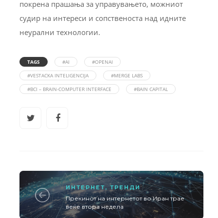
покрена прашања за управувањето, можниот
судир на интереси и сопственоста над идните
неурални технологии.
TAGS
#AI
#OPENAI
#VESTACKA INTELIGENCIJA
#MERGE LABS
#BCI – BRAIN-COMPUTER INTERFACE
#BAIN CAPITAL
ИНТЕРНЕТ
,
ТРЕНДИ
Прекинот на интернетот во Иран трае
веќе втора недела