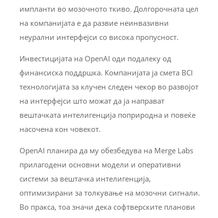
импланти во мозочното ткиво. Долгорочната цел
на компанијата е да развие неинвазивни
неурални интерфејси со висока пропусност.
Инвестицијата на OpenAI оди подалеку од
финансиска поддршка. Компанијата ја смета BCI
технологијата за клучен следен чекор во развојот
на интерфејси што можат да ја направат
вештачката интелигенција поприродна и повеќе
насочена кон човекот.
OpenAI планира да му обезбедува на Merge Labs
прилагодени основни модели и оперативни
системи за вештачка интелигенција,
оптимизирани за толкување на мозочни сигнали.
Во пракса, тоа значи дека софтверските планови