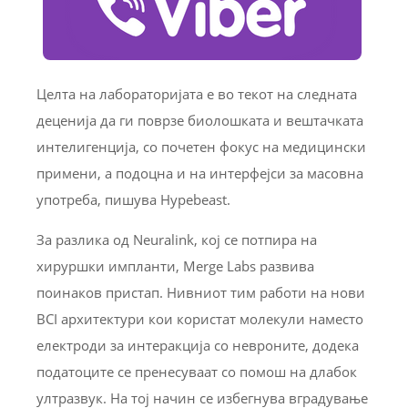
Целта на лабораторијата е во текот на следната
деценија да ги поврзе биолошката и вештачката
интелигенција, со почетен фокус на медицински
примени, а подоцна и на интерфејси за масовна
употреба, пишува Hypebeast.
За разлика од Neuralink, кој се потпира на
хируршки импланти, Merge Labs развива
поинаков пристап. Нивниот тим работи на нови
BCI архитектури кои користат молекули наместо
електроди за интеракција со невроните, додека
податоците се пренесуваат со помош на длабок
ултразвук. На тој начин се избегнува вградување