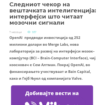
Следниот чекор на
вештачката интелигенција:
интерфејси што читаат
мозочни сигнали
7 месеци
937
OpenAI предводи инвестиција од 252
милиони долари во Merge Labs, нова
лабораторија за развој на интерфејси мозок–
компјутер (BCI – Brain-Computer Interface), чиј
коосновач е Сем Алтман. Покрај OpenAI, во
финансирањето учествуваат и Bain Capital,
како и Гејб Њуел од компанијата Valve.