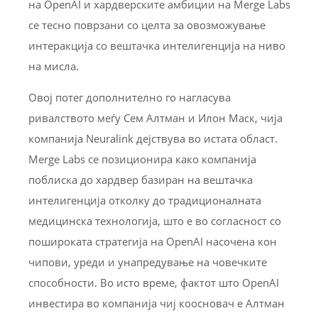
на OpenAI и хардверските амбиции на Merge Labs
се тесно поврзани со целта за овозможување
интеракција со вештачка интелигенција на ниво
на мисла.
Овој потег дополнително го нагласува
ривалството меѓу Сем Алтман и Илон Маск, чија
компанија Neuralink дејствува во истата област.
Merge Labs се позиционира како компанија
поблиска до хардвер базиран на вештачка
интелигенција отколку до традиционалната
медицинска технологија, што е во согласност со
пошироката стратегија на OpenAI насочена кон
чипови, уреди и унапредување на човечките
способности. Во исто време, фактот што OpenAI
инвестира во компанија чиј коосновач е Алтман