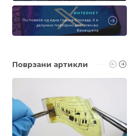
ИНТЕРНЕТ
По повеќе од една година блокада, X е
делумно повторно достапен во
Венецуела
Поврзани артикли