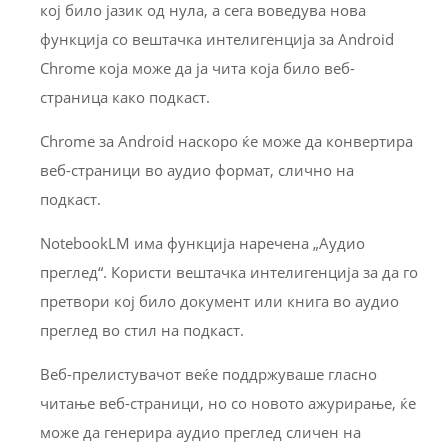
кој било јазик од нула, а сега воведува нова
функција со вештачка интелигенција за Android
Chrome која може да ја чита која било веб-
страница како подкаст.
Chrome за Android наскоро ќе може да конвертира
веб-страници во аудио формат, слично на
подкаст.
NotebookLM има функција наречена „Аудио
преглед“. Користи вештачка интелигенција за да го
претвори кој било документ или книга во аудио
преглед во стил на подкаст.
Веб-прелистувачот веќе поддржуваше гласно
читање веб-страници, но со новото ажурирање, ќе
може да генерира аудио преглед сличен на