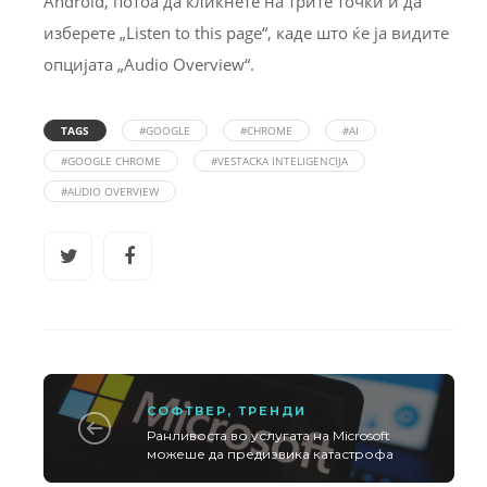
Android, потоа да кликнете на трите точки и да
изберете „Listen to this page“, каде што ќе ја видите
опцијата „Audio Overview“.
TAGS
#GOOGLE
#CHROME
#AI
#GOOGLE CHROME
#VESTACKA INTELIGENCIJA
#AUDIO OVERVIEW
СОФТВЕР
,
ТРЕНДИ
Ранливоста во услугата на Microsoft
можеше да предизвика катастрофа