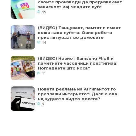
своите производи да предизвикаат
зависност кај младите луѓе
55
(ВИДЕО) Танцуваат, памтат и имаат
кожа како луѓето: Овие роботи
пристигнуваат во домовите
14
(ВИДЕО) Новиот Samsung Flip8 и
паметните часовници пристигнаа:
Погледнете што носат
11
Новата реклама на AI гигантот го
преплаши интернетот: Дали е ова
најчудното видео досега?
9