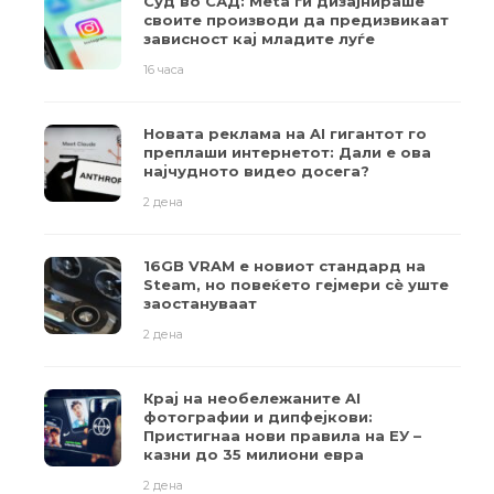
Суд во САД: Meta ги дизајнираше
своите производи да предизвикаат
зависност кај младите луѓе
16 часа
Новата реклама на AI гигантот го
преплаши интернетот: Дали е ова
најчудното видео досега?
2 дена
16GB VRAM е новиот стандард на
Steam, но повеќето гејмери ​​сè уште
заостануваат
2 дена
Крај на необележаните AI
фотографии и дипфејкови:
Пристигнаа нови правила на ЕУ –
казни до 35 милиони евра
2 дена