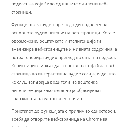
подкаст на која било од вашите омилени веб-
страници.
Функцијата за аудио преглед оди подалеку од
основното аудио читање на веб-страници. Кога е
овозможена, вештачката интелигенција ги
анализира веб-страниците и нивната содржина, а
потоа генерира аудио преглед во стил на подкаст.
Корисниците можат да ја претворат која било веб-
страница во интерактивна аудио сесија, каде што
ќе слушнат двајца водители на вештачка
интелигенција како детално ја објаснуваат
содржината на едноставен начин.
Пристапот до функцијата е прилично едноставен.
Треба да отворите веб-страница на Chrome за