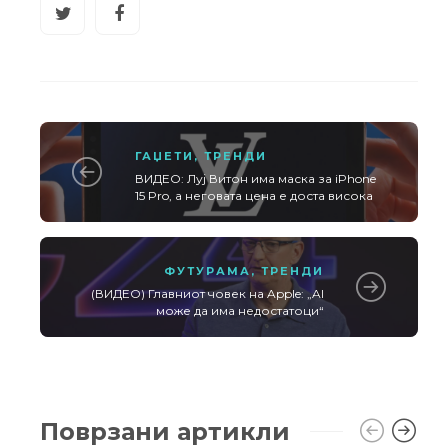
ГАЏЕТИ
,
ТРЕНДИ
ВИДЕО: Луј Витон има маска за iPhone
15 Pro, а неговата цена е доста висока
ФУТУРАМА
,
ТРЕНДИ
(ВИДЕО) Главниот човек на Apple: „AI
може да има недостатоци“
Поврзани артикли