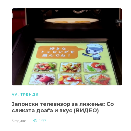
AV
,
ТРЕНДИ
Јапонски телевизор за лижење: Со
сликата доаѓа и вкус (ВИДЕО)
5 години
1477