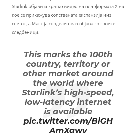
Starlink објави и кратко видео на платформата X на
кое се прикажува сопствената експанзија низ
светот, а Маск ја сподели оваа објава со своите
следбеници.
This marks the 100th
country, territory or
other market around
the world where
Starlink’s high-speed,
low-latency internet
is available
pic.twitter.com/BiGH
AmXgwv