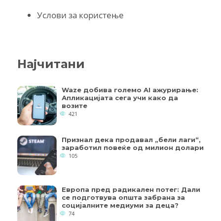
Услови за користење
Најчитани
Waze добива големо AI ажурирање:
Апликацијата сега учи како да
возите
421
Признал дека продавал „бели лаги“,
заработил повеќе од милион долари
105
Европа пред радикален потег: Дали
се подготвува општа забрана за
социјалните медиуми за деца?
74