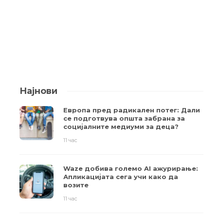
Најнови
Европа пред радикален потег: Дали
се подготвува општа забрана за
социјалните медиуми за деца?
11 час
Waze добива големо AI ажурирање:
Апликацијата сега учи како да
возите
11 час