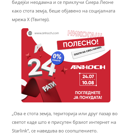
бидејќи неодамна и се приклучи Сиера Леоне
како стота земја, беше објавено на социјалната
мрежа X (Твитер).
„Ова е стота земја, територија или друг пазар во
светот каде што е присутен брзиот интернет на
Starlink“, се наведува во соопштението.