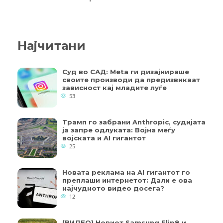
Најчитани
Суд во САД: Meta ги дизајнираше
своите производи да предизвикаат
зависност кај младите луѓе
53
Трамп го забрани Anthropic, судијата
ја запре одлуката: Војна меѓу
војската и AI гигантот
25
Новата реклама на AI гигантот го
преплаши интернетот: Дали е ова
најчудното видео досега?
12
(ВИДЕО) Новиот Samsung Flip8 и