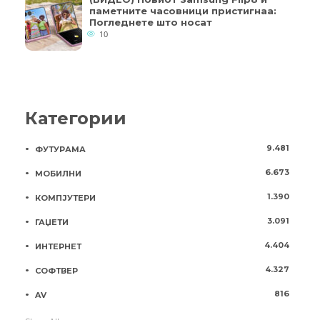
паметните часовници пристигнаа:
Погледнете што носат
10
Категории
9.481
ФУТУРАМА
6.673
МОБИЛНИ
1.390
КОМПЈУТЕРИ
3.091
ГАЏЕТИ
4.404
ИНТЕРНЕТ
4.327
СОФТВЕР
816
AV