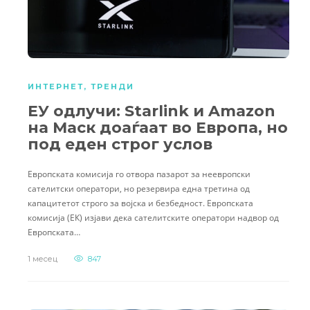
ИНТЕРНЕТ
,
ТРЕНДИ
ЕУ одлучи: Starlink и Amazon
на Маск доаѓаат во Европа, но
под еден строг услов
Европската комисија го отвора пазарот за неевропски
сателитски оператори, но резервира една третина од
капацитетот строго за војска и безбедност. Европската
комисија (ЕК) изјави дека сателитските оператори надвор од
Европската…
1 месец
847