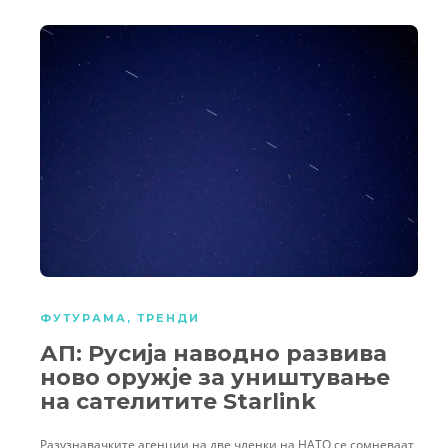
ФУТУРАМА
,
ТРЕНДИ
АП: Русија наводно развива
ново оружје за уништување
на сателитите Starlink
Разузнавачките агенции на две членки на НАТО се сомневаат