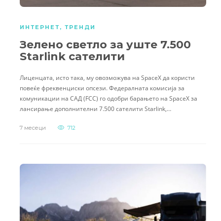
ИНТЕРНЕТ
,
ТРЕНДИ
Зелено светло за уште 7.500
Starlink сателити
Лиценцата, исто така, му овозможува на SpaceX да користи
повеќе фреквенциски опсези. Федералната комисија за
комуникации на САД (FCC) го одобри барањето на SpaceX за
лансирање дополнителни 7.500 сателити Starlink,…
7 месеци
712