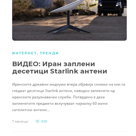
ИНТЕРНЕТ
,
ТРЕНДИ
ВИДЕО: Иран заплени
десетици Starlink антени
Иранските државни медиуми вчера објавија снимки на кои се
гледаат десетици Starlink антени, наводно запленети од
иранските разузнавачки служби. Потврдено е дека
запленетите предмети вклучуваат најмалку 60 мини
сателитски антени…
7 месеци
839