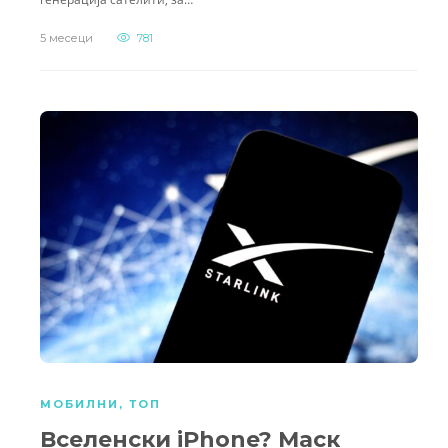
5 месеци
781
МОБИЛНИ
,
ТОП
Вселенски iPhone? Маск