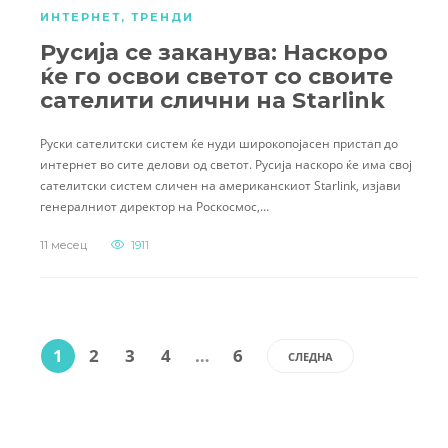
ИНТЕРНЕТ
,
ТРЕНДИ
Русија се заканува: Наскоро
ќе го освои светот со своите
сателити слични на Starlink
Руски сателитски систем ќе нуди широкопојасен пристап до
интернет во сите делови од светот. Русија наскоро ќе има свој
сателитски систем сличен на американскиот Starlink, изјави
генералниот директор на Роскосмос,…
11 месец
1911
1
2
3
4
…
6
СЛЕДНА