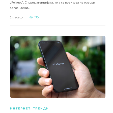
„Ројтерс“. Според агенцијата, која се повикува на извори
запознаени…
2 месеци
170
ИНТЕРНЕТ
,
ТРЕНДИ