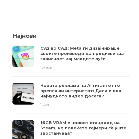
Најнови
Суд во САД: Meta ги дизајнираше
своите производи да предизвикаат
зависност кај младите луѓе
10 часа
Новата реклама на AI гигантот го
преплаши интернетот: Дали е ова
најчудното видео досега?
1 ден
16GB VRAM е новиот стандард на
Steam, но повеќето гејмери ​​сè уште
заостануваат