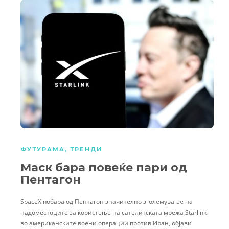
ФУТУРАМА
,
ТРЕНДИ
Маск бара повеќе пари од
Пентагон
SpaceX побара од Пентагон значително зголемување на
надоместоците за користење на сателитската мрежа Starlink
во американските воени операции против Иран, објави