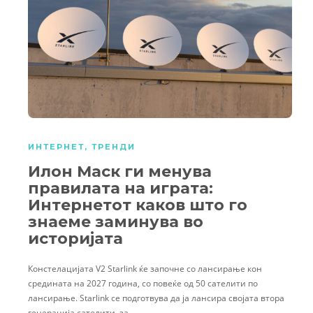
ИНТЕРНЕТ
,
ТРЕНДИ
Илон Маск ги менува
правилата на играта:
Интернетот каков што го
знаеме заминува во
историјата
Констелацијата V2 Starlink ќе започне со лансирање кон
средината на 2027 година, со повеќе од 50 сателити по
лансирање. Starlink се подготвува да ја лансира својата втора
генерација сателити, за…