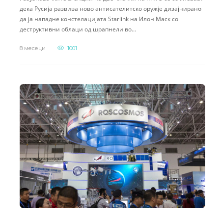
дека Русија развива ново антисателитско оружје дизајнирано
да ја нападне констелацијата Starlink на Илон Маск со
деструктивни облаци од шрапнели во…
8 месеци
1001