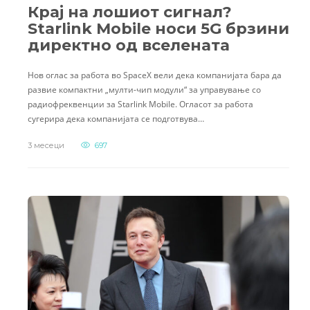
Крај на лошиот сигнал?
Starlink Mobile носи 5G брзини
директно од вселената
Нов оглас за работа во SpaceX вели дека компанијата бара да
развие компактни „мулти-чип модули“ за управување со
радиофреквенции за Starlink Mobile. Огласот за работа
сугерира дека компанијата се подготвува…
3 месеци
697