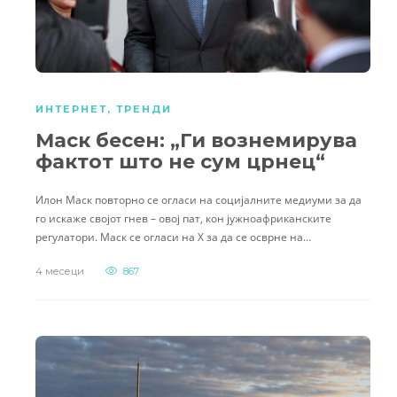
ИНТЕРНЕТ
,
ТРЕНДИ
Маск бесен: „Ги вознемирува
фактот што не сум црнец“
Илон Маск повторно се огласи на социјалните медиуми за да
го искаже својот гнев – овој пат, кон јужноафриканските
регулатори. Маск се огласи на X за да се осврне на…
4 месеци
867