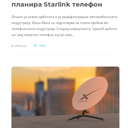
планира Starlink телефон
Откако ја освои орбитата и ја редефинираше автомобилската
индустрија, Илон Маск се подготвува за голем пробив во
телефонската индустрија. Според извештаите, SpaceX работи
на свој паметен телефон кој ќе има…
6 месеци
1090