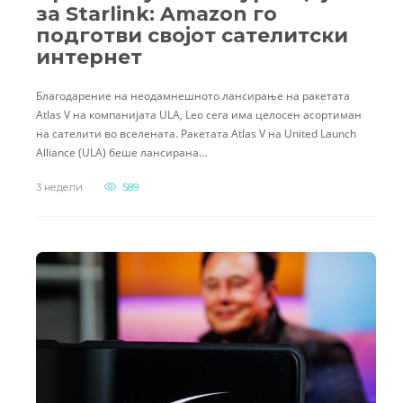
за Starlink: Amazon го
подготви својот сателитски
интернет
Благодарение на неодамнешното лансирање на ракетата
Atlas V на компанијата ULA, Leo сега има целосен асортиман
на сателити во вселената. Ракетата Atlas V на United Launch
Alliance (ULA) беше лансирана…
3 недели
589