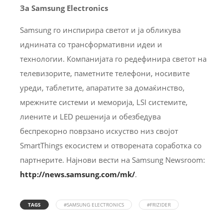
За Samsung Electronics
Samsung го инспирира светот и ја обликува
иднината со трансформативни идеи и
технологии. Компанијата го редефинира светот на
телевизорите, паметните телефони, носивите
уреди, таблетите, апаратите за домаќинство,
мрежните системи и меморија, LSI системите,
лиените и LED решенија и обезбедува
беспрекорно поврзано искуство низ својот
SmartThings екосистем и отворената соработка со
партнерите. Најнови вести на Samsung Newsroom:
http://news.samsung.com/mk/
.
TAGS
#SAMSUNG ELECTRONICS
#FRIZIDER