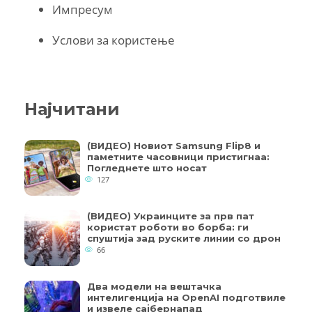
Импресум
Услови за користење
Најчитани
(ВИДЕО) Новиот Samsung Flip8 и
паметните часовници пристигнаа:
Погледнете што носат
127
(ВИДЕО) Украинците за прв пат
користат роботи во борба: ги
спуштија зад руските линии со дрон
66
Два модели на вештачка
интелигенција на OpenAI подготвиле
и извеле сајбернапад