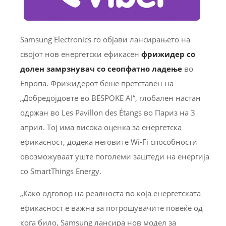
Samsung Electronics го објави лансирањето на
својот нов енергетски ефикасен
фрижидер со
долен замрзнувач со сеопфатно ладење
во
Европа. Фрижидерот беше претставен на
„Добредојдовте во BESPOKE AI“, глобален настан
одржан во Les Pavillon des Étangs во Париз на 3
април. Тој има висока оценка за енергетска
ефикасност, додека неговите Wi-Fi способности
овозможуваат уште поголеми заштеди на енергија
со SmartThings Energy.
„Како одговор на реалноста во која енергетската
ефикасност е важна за потрошувачите повеќе од
кога било, Samsung лансира нов модел за