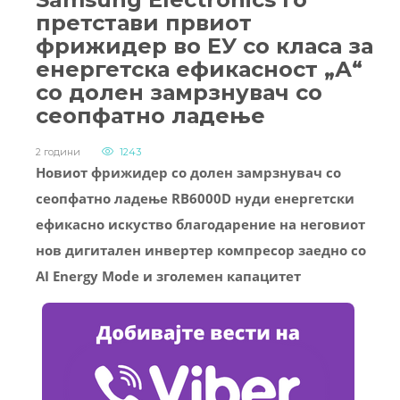
претстави првиот
фрижидер во ЕУ со класа за
енергетска ефикасност „А“
со долен замрзнувач со
сеопфатно ладење
2 години
1243
Новиот фрижидер со долен замрзнувач со
сеопфатно ладење RB6000D нуди енергетски
ефикасно искуство благодарение на неговиот
нов дигитален инвертер компресор заедно со
AI Energy Mode и зголемен капацитет