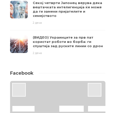
Секој четврти Јапонец верува дека
вештачката интелигенција ќе може
да ги замени пријателите и
семејството
2 дена
(ВИДЕО) Украинците за прв пат
користат роботи во борба: ги
спуштија зад руските линии со дрон
2 дена
Facebook