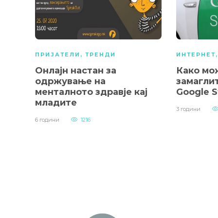
ПРИЈАТЕЛИ
,
ТРЕНДИ
ИНТЕРНЕТ
Онлајн настан за
Како мож
одржување на
замаглит
менталното здравје кај
Google S
младите
3 години
6 години
1216