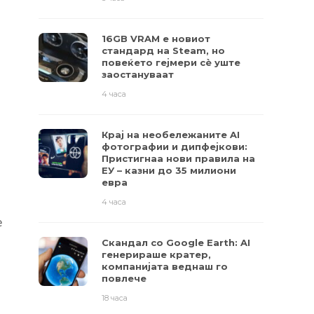
16GB VRAM е новиот
стандард на Steam, но
повеќето гејмери ​​сè уште
заостануваат
4 часа
Крај на необележаните AI
фотографии и дипфејкови:
Пристигнаа нови правила на
ЕУ – казни до 35 милиони
евра
4 часа
е
Скандал со Google Earth: AI
генерираше кратер,
компанијата веднаш го
повлече
18 часа