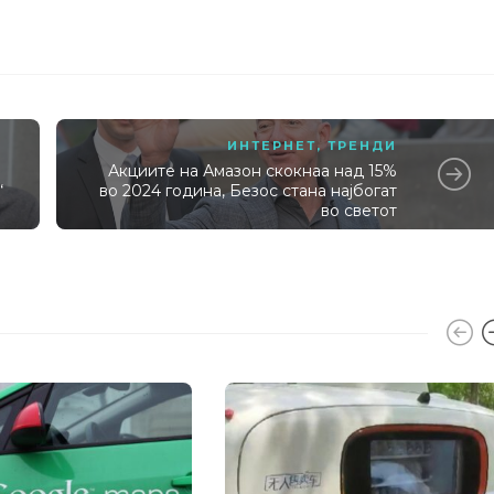
ИНТЕРНЕТ
,
ТРЕНДИ
Акциите на Амазон скокнаа над 15%
“
во 2024 година, Безос стана најбогат
во светот