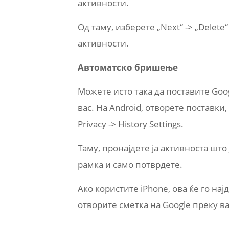
активности.
Од таму, изберете „Next“ -> „Delet
активности.
Автоматско бришење
Можете исто така да поставите Go
вас. На Android, отворете поставки,
Privacy -> History Settings.
Таму, пронајдете ја активноста што 
рамка и само потврдете.
Ако користите iPhone, ова ќе го нај
отворите сметка на Google преку в