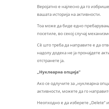
Веројатно е најлесно да го избриш
вашата историја на активности.
Тоа може да биде едно пребарување
посетиле, во секој случај механизмо
Сè што треба да направите е да отв
надолу додека не ја пронајдете акт
отстранете ја.
„Нуклеарна опција“
Ако се одлучите за „нуклеарна опц
активности, можете да го направите
Неопходно е да изберете „Delete“ и