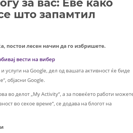
огу за вас: Еве како
се што запамтил
еќа, постои лесен начин да го избришете.
обивај вести на вибер
 и услуги на Google, дел од вашата активност ќе биде
“, објасни Google.
ва во делот „My Activity“, а за повеќето работи может
ност во секое време“, се додава на блогот на
ти