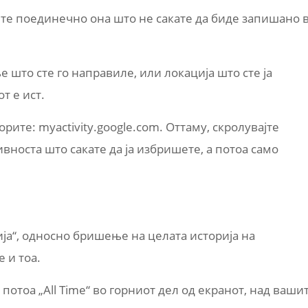
ете поединечно она што не сакате да биде запишано 
 што сте го направиле, или локација што сте ја
т е ист.
орите: myactivity.google.com. Оттаму, скролувајте
ивноста што сакате да ја избришете, а потоа само
ија“, односно бришење на целата историја на
 и тоа.
 потоа „All Time“ во горниот дел од екранот, над ваши