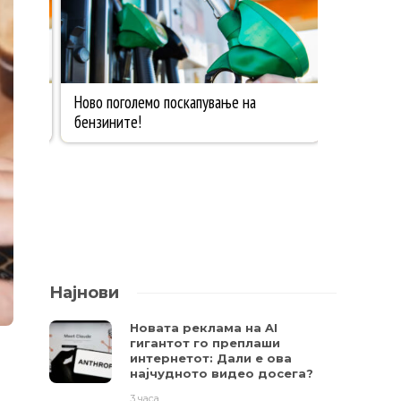
Најнови
Новата реклама на AI
гигантот го преплаши
интернетот: Дали е ова
најчудното видео досега?
3 часа