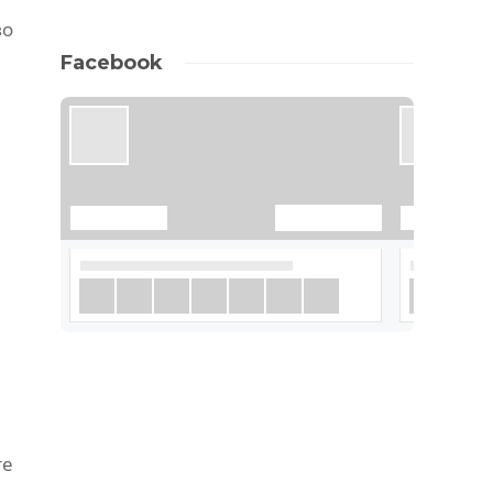
во
Facebook
те