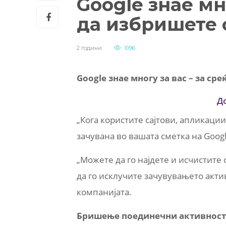
Google знае мн
да избришете 
2 години
1096
Google знае многу за вас – за ср
Д
„Кога користите сајтови, апликации
зачувана во вашата сметка на Google
„Можете да го најдете и исчистите о
да го исклучите зачувувањето актив
компанијата.
Бришење поединечни активнос