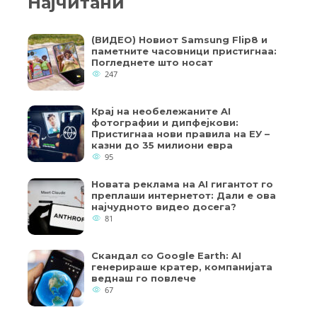
Најчитани
(ВИДЕО) Новиот Samsung Flip8 и
паметните часовници пристигнаа:
Погледнете што носат
247
Крај на необележаните AI
фотографии и дипфејкови:
Пристигнаа нови правила на ЕУ –
казни до 35 милиони евра
95
Новата реклама на AI гигантот го
преплаши интернетот: Дали е ова
најчудното видео досега?
81
Скандал со Google Earth: AI
генерираше кратер, компанијата
веднаш го повлече
67