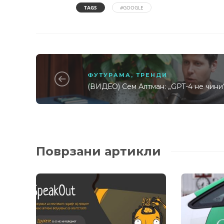
TAGS
#GOOGLE
ФУТУРАМА
,
ТРЕНДИ
(ВИДЕО) Сем Алтман: „GPT-4 не чини
Поврзани артикли