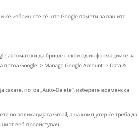
e“ и ќе избришете сè што Google памети за вашите
ogle автоматски да брише некои од информациите за
 а потоа Google -> Manage Google Account -> Data &
ја сакате, потоа „Auto-Delete“, изберете временска
дете во апликацијата Gmail, а на компјутер ќе треба да
ашиот веб-прелистувач.