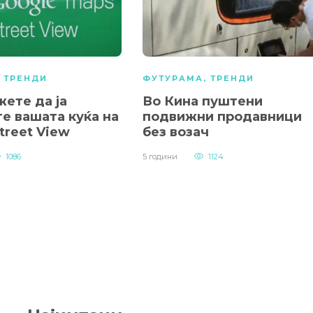
,
ТРЕНДИ
ФУТУРАМА
,
ТРЕНДИ
ете да ја
Во Кина пуштени
е вашата куќа на
подвижни продавници
treet View
без возач
1086
5 години
1124