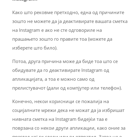
Како што рековме претходно, една од причините
зошто не можете да ја деактивирате вашата сметка
на Instagram е ако не сте одговориле на
прашањето зошто го правите тоа (можете да
изберете што било).
Потоа, друга причина може да биде тоа што се
обидувате да го деактивирате Instagram од
апликацијата, а тоа е можно само од
прелистувачот (дали од компјутер или телефон).
Конечно, некои корисници се пожалија на
социјалните мрежи дека не можат да ја избришат
нивната сметка на Instagram бидејќи таа е
поврзана со некои други апликации, како оние за
преглед кој ги следи или ги отпратил. Затоа не е