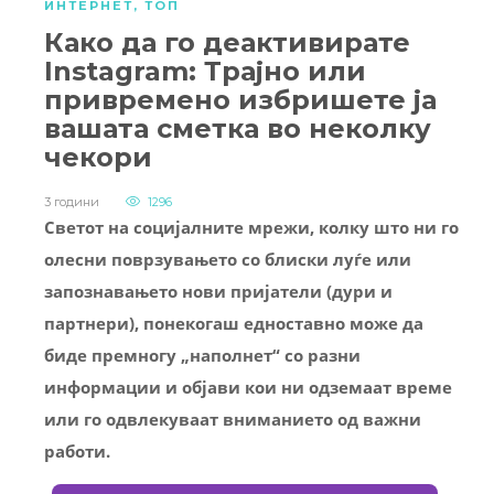
ИНТЕРНЕТ
,
ТОП
Како да го деактивирате
Instagram: Трајно или
привремено избришете ја
вашата сметка во неколку
чекори
3 години
1296
Светот на социјалните мрежи, колку што ни го
олесни поврзувањето со блиски луѓе или
запознавањето нови пријатели (дури и
партнери), понекогаш едноставно може да
биде премногу „наполнет“ со разни
информации и објави кои ни одземаат време
или го одвлекуваат вниманието од важни
работи.