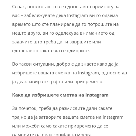
Сепак, понекогаш тоа е едноставно премногу за
вас – забележувате дека Instagram ви го одзема
времето што сте планирале да го потрошите на
нешто друго, ви го одвлекува вниманието од
задачите што треба да ги завршите или
едноставно сакате да се одморите.
Во такви ситуации, добро е да знаете како да ја
избришете вашата сметка на Instagram, односно да
ја деактивирате трајно или привремено.
Како да избришете сметка на Instagram
За почеток, треба да размислите дали сакате
трајно да ја затворите вашата сметка на Instagram
или можеби само сакате привремено да се
одморите од оваа социјална мрежа.