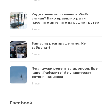
Каде грешите со вашиот Wi-Fi
сигнал? Како правилно да ги
насочите антените на вашиот рутер
7 часа
Samsung реагираше итно: Ќе
забранат!
8 часа
Француски рецепт за дронови: Еве
како „Рафалите“ ќе уништуваат
евтини камикази
9 часа
Facebook