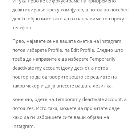
И тука прво ќе се фокусираме на привремено
деактивирање преку компјутер, а потоа во посебен
дел ќе објасниме како да го направиме тоа преку
телефон.
Прво, најавете се на вашата сметка на Instagram,
потоа изберете Profile, па Edit Profile. Следно што
треба да направите е да изберете Temporarily
deactivate my account (долу десно), а потоа
повторно да одговорите зошто се решивте на
таков чекор и да ја внесете вашата лозинка.
Конечно, одете на Temporarily deactivate account, а
потоа Yes. Исто така, можете да прочитате овде
како да ги избришете сите ваши објави на
Instagram.