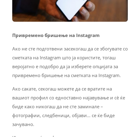
Привремено бришење на Instagram
Ако не сте подготвени засекогаш да се збогувате со
сметката на Instagram што ја користите, тогаш
веројатно е подобро да ја изберете опцијата за
привремено бришење на сметката на Instagram.
Ако сакате, секогаш можете да се вратите на
вашиот профил со едноставно најавување и сè ќе
биде како никогаш да не сте заминале –
фотографии, следбеници, објави… се ќе биде
зачувано.