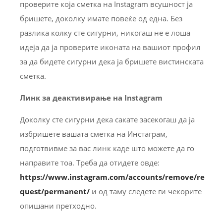
проверите која сметка на Instagram всушност ја
бришете, доколку имате повеќе од една. Без
разлика колку сте сигурни, никогаш не е лоша
идеја да ја проверите иконата на вашиот профил
за да бидете сигурни дека ја бришете вистинската
сметка.
Линк за деактивирање на Instagram
Доколку сте сигурни дека сакате засекогаш да ја
избришете вашата сметка на Инстаграм,
подготвивме за вас линк каде што можете да го
направите тоа. Треба да отидете овде:
https://www.instagram.com/accounts/remove/re
quest/permanent/
и од таму следете ги чекорите
опишани претходно.