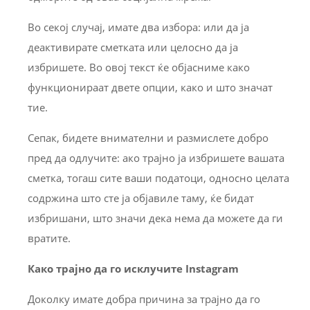
Во секој случај, имате два избора: или да ја
деактивирате сметката или целосно да ја
избришете. Во овој текст ќе објасниме како
функционираат двете опции, како и што значат
тие.
Сепак, бидете внимателни и размислете добро
пред да одлучите: ако трајно ја избришете вашата
сметка, тогаш сите ваши податоци, односно целата
содржина што сте ја објавиле таму, ќе бидат
избришани, што значи дека нема да можете да ги
вратите.
Како трајно да го исклучите Instagram
Доколку имате добра причина за трајно да го