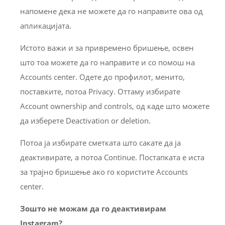
напомене дека не можете да го направите ова од
апликацијата.
Истото важи и за привремено бришење, освен
што тоа можете да го направите и со помош на
Accounts center. Одете до профилот, менито,
поставките, потоа Privacy. Оттаму избирате
Account ownership and controls, од каде што можете
да изберете Deactivation or deletion.
Потоа ја избирате сметката што сакате да ја
деактивирате, а потоа Continue. Постапката е иста
за трајно бришење ако го користите Accounts
center.
Зошто не можам да го деактивирам
Instagram?