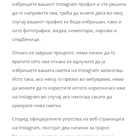
избришете вашиот Instagram профил и сте решиле
да го направите ова, треба да знаете дека во овој
случај вашиот профил ќе биде избришан, како и
сите фотографии, видеа, коментари, лајкови и
следбеници.
Откако ќе заврши процесот, нема начин да го
вратите сето ова откако ќе одлучите да ја
избришете вашата сметка на Instagram засекогаш.
Исто така, ако некој го презел во меѓувреме, нема
да можете да го користите истото корисничко име
на Instagram во случај ако некогаш сакате да
креирате нова сметка.
Според официјалните упатства на веб-страницата
на Instagram, постојат два начини за трајно