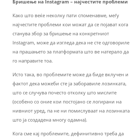
Бришење на Instagram – најчестите проблеми
Како што веќе неколку пати споменавме, меѓу
најчестите проблеми кои можат да се појават кога
станува збор за бришење на конкретниот
Instagram, може да изгледа дека не сте одговориле
на прашањето за платформата што ве натерало да
го направите тоа.
Исто така, во проблемите може да биде вклучен и
фактот дека можеби сте ја заборавиле лозинката,
што се случува почесто отколку што мислите
(особено со оние кои постојано се логирани на
нивниот уред, па не ни помислуваат на лозинката
што ја создадена многу одамна).
Кога сме кај проблемите, дефинитивно треба да