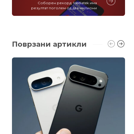
Соборен рекорд: Mediatek има
резултат поголем од два милиони
Поврзани артикли