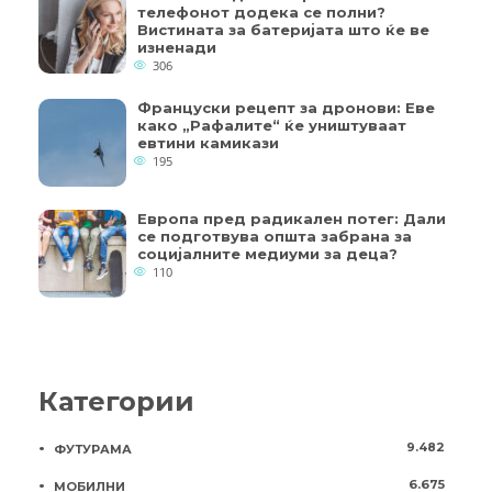
телефонот додека се полни?
Вистината за батеријата што ќе ве
изненади
306
Француски рецепт за дронови: Еве
како „Рафалите“ ќе уништуваат
евтини камикази
195
Европа пред радикален потег: Дали
се подготвува општа забрана за
социјалните медиуми за деца?
110
Категории
9.482
ФУТУРАМА
6.675
МОБИЛНИ