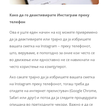
Како да го деактивирате Инстаграм преку
телефон
Ова е уште еден начин на кој можете привремено
да ја деактивирате или трајно да ја избришете
вашата сметка на Instagram – преку телефонот,
што, веруваме, е попогодно за оние кои често се
во движење или едноставно не се навикнати на
често користење на компјутерот.
Ако сакате трајно да ја избришете вашата сметка
на Instagram преку телефонот, тогаш треба да
отидете на интернет прелистувач (Google Chrome,
Safari или друг) и потоа да ја следите процедурата
опишана во претходните чекори. Важно е да се