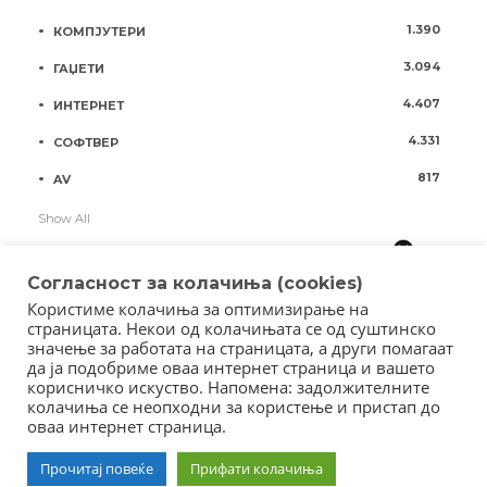
1.390
КОМПЈУТЕРИ
3.094
ГАЏЕТИ
4.407
ИНТЕРНЕТ
4.331
СОФТВЕР
817
AV
Show All
Согласност за колачиња (cookies)
Користиме колачиња за оптимизирање на
страницата. Некои од колачињата се од суштинско
значење за работата на страницата, а други помагаат
да ја подобриме оваа интернет страница и вашето
корисничко искуство. Напомена: задолжителните
колачиња се неопходни за користење и пристап до
оваа интернет страница.
Copyright © 2018 - Member of IAB Macedonia
Member of Clip Media Group / 2017
Прочитај повеќе
Прифати колачиња