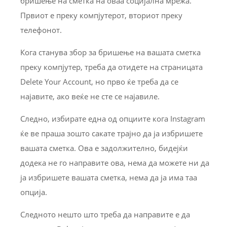
бришење на сметка на оваа социјална мрежа.
Првиот е преку компјутерот, вториот преку
телефонот.
Кога станува збор за бришење на вашата сметка
преку компјутер, треба да отидете на страницата
Delete Your Account, но прво ќе треба да се
најавите, ако веќе не сте се најавиле.
Следно, избирате една од опциите кога Instagram
ќе ве праша зошто сакате трајно да ја избришете
вашата сметка. Ова е задолжително, бидејќи
додека не го направите ова, нема да можете ни да
ја избришете вашата сметка, нема да ја има таа
опција.
Следното нешто што треба да направите е да