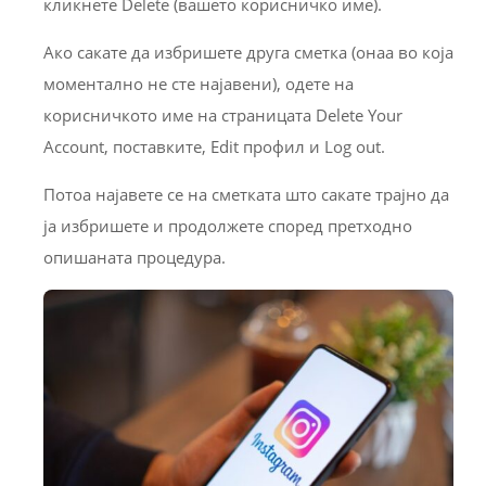
кликнете Delete (вашето корисничко име).
Ако сакате да избришете друга сметка (онаа во која
моментално не сте најавени), одете на
корисничкото име на страницата Delete Your
Account, поставките, Edit профил и Log out.
Потоа најавете се на сметката што сакате трајно да
ја избришете и продолжете според претходно
опишаната процедура.