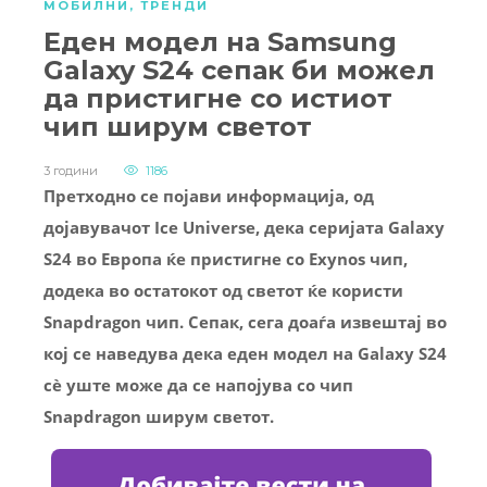
МОБИЛНИ
,
ТРЕНДИ
Еден модел на Samsung
Galaxy S24 сепак би можел
да пристигне со истиот
чип ширум светот
3 години
1186
Претходно се појави информација, од
дојавувачот Ice Universe, дека серијата Galaxy
S24 во Европа ќе пристигне со Exynos чип,
додека во остатокот од светот ќе користи
Snapdragon чип. Сепак, сега доаѓа извештај во
кој се наведува дека еден модел на Galaxy S24
сè уште може да се напојува со чип
Snapdragon ширум светот.