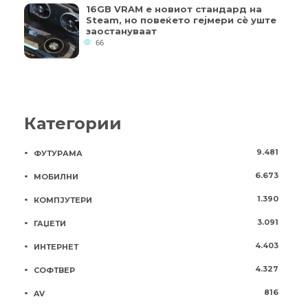
16GB VRAM е новиот стандард на
Steam, но повеќето гејмери ​​сè уште
заостануваат
66
Категории
9.481
ФУТУРАМА
6.673
МОБИЛНИ
1.390
КОМПЈУТЕРИ
3.091
ГАЏЕТИ
4.403
ИНТЕРНЕТ
4.327
СОФТВЕР
816
AV