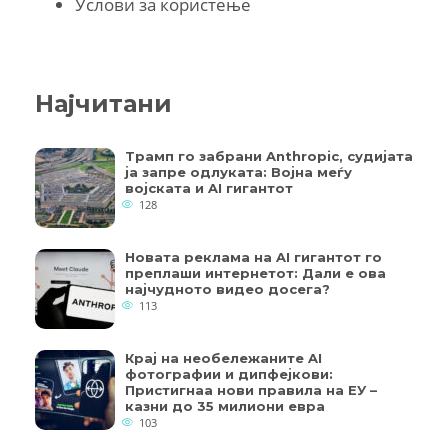
Услови за користење
Најчитани
Трамп го забрани Anthropic, судијата
ја запре одлуката: Војна меѓу
војската и AI гигантот
128
Новата реклама на AI гигантот го
преплаши интернетот: Дали е ова
најчудното видео досега?
113
Крај на необележаните AI
фотографии и дипфејкови:
Пристигнаа нови правила на ЕУ –
казни до 35 милиони евра
103