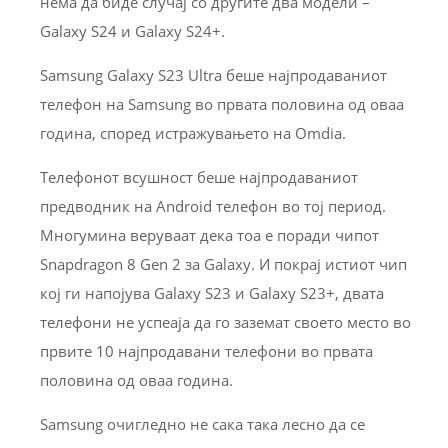
нема да биде случај со другите два модели –
Galaxy S24 и Galaxy S24+.
Samsung Galaxy S23 Ultra беше најпродаваниот
телефон на Samsung во првата половина од оваа
година, според истражувањето на Omdia.
Телефонот всушност беше најпродаваниот
предводник на Android телефон во тој период.
Многумина веруваат дека тоа е поради чипот
Snapdragon 8 Gen 2 за Galaxy. И покрај истиот чип
кој ги напојува Galaxy S23 и Galaxy S23+, двата
телефони не успеаја да го заземат своето место во
првите 10 најпродавани телефони во првата
половина од оваа година.
Samsung очигледно не сака така лесно да се