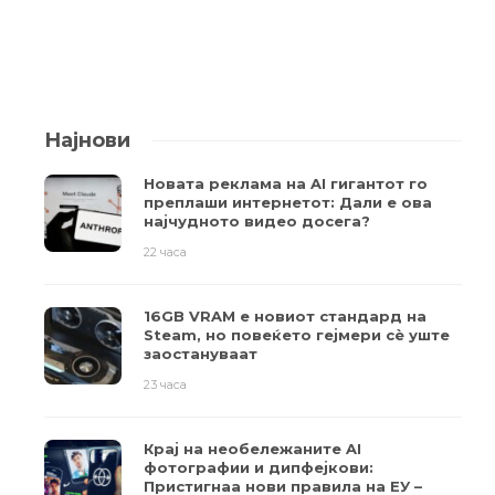
Најнови
Новата реклама на AI гигантот го
преплаши интернетот: Дали е ова
најчудното видео досега?
22 часа
16GB VRAM е новиот стандард на
Steam, но повеќето гејмери ​​сè уште
заостануваат
23 часа
Крај на необележаните AI
фотографии и дипфејкови:
Пристигнаа нови правила на ЕУ –