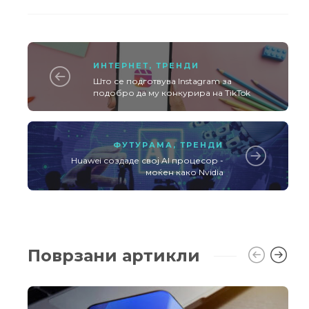
ИНТЕРНЕТ
,
ТРЕНДИ
Што се подготвува Instagram за
подобро да му конкурира на TikTok
ФУТУРАМА
,
ТРЕНДИ
Huawei создаде свој AI процесор -
моќен како Nvidia
Поврзани артикли