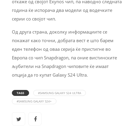
откаже од својот Exynos чип, па наводно следната
година ќе испорача два модели од водечките
серии со својот чип.
Од друга страна, доколку информациите се
покажат како точни, добрата вест е што барем
еден телефон од оваа серија ќе пристигне во
Европа со чип Snapdragon, па оние вистинските
љубители на Snapdragon чиповите ќе имаат
опција да го купат Galaxy S24 Ultra.
TAGS
#SAMSUNG GALAXY S24 ULTRA
#SAMSUNG GALAXY S24+