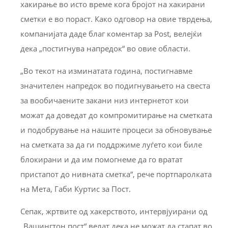
хакирање во исто време кога бројот на хакирани
сметки е во пораст. Како одговор на овие тврдења,
компанијата даде благ коментар за Post, велејќи
дека „постигнува напредок“ во овие области.
„Во текот на изминатата година, постигнавме
значителен напредок во подигнувањето на свеста
за вообичаените закани низ интернетот кои
можат да доведат до компромитирање на сметката
и подобрување на нашите процеси за обновување
на сметката за да ги поддржиме луѓето кои биле
блокирани и да им помогнеме да го вратат
пристапот до нивната сметка“, рече портпаролката
на Мета, Габи Куртис за Пост.
Сепак, жртвите од хакерството, интервјуирани од
„Вашингтон пост“ велат дека не можат да стапат во