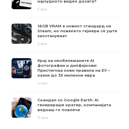
најчудното видео досега?
2 часа
16GB VRAM е новиот стандард на
Steam, но повеќето гејмери ​​сè уште
заостануваат
3 часа
Крај на необележаните AI
фотографии и дипфејкови:
Пристигнаа нови правила на ЕУ –
казни до 35 милиони евра
4 часа
Скандал со Google Earth: AI
генерираше кратер, компанијата
веднаш го повлече
17 часа