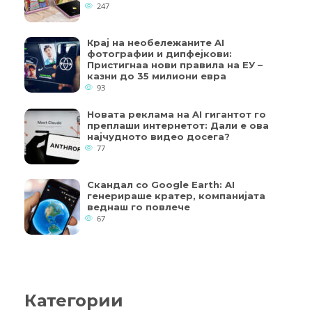
247
Крај на необележаните AI
фотографии и дипфејкови:
Пристигнаа нови правила на ЕУ –
казни до 35 милиони евра
93
Новата реклама на AI гигантот го
преплаши интернетот: Дали е ова
најчудното видео досега?
77
Скандал со Google Earth: AI
генерираше кратер, компанијата
веднаш го повлече
67
Категории