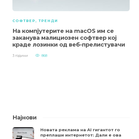
СОФТВЕР
,
ТРЕНДИ
На компјутерите на macOS им се
заканува малициозен софтвер кој
краде лозинки од веб-прелистувачи
3 години
868
Најнови
Новата реклама на AI гигантот го
преплаши интернетот: Дали е ова