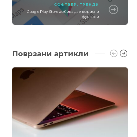
СОФТВЕР
,
ТРЕНДИ
Google Play Store добива две корисни
функции
Поврзани артикли