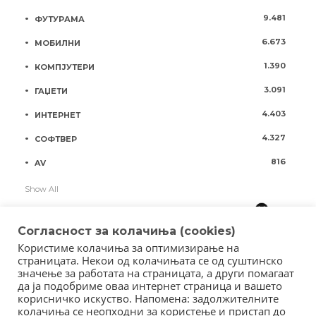
9.481
ФУТУРАМА
6.673
МОБИЛНИ
1.390
КОМПЈУТЕРИ
3.091
ГАЏЕТИ
4.403
ИНТЕРНЕТ
4.327
СОФТВЕР
816
AV
Show All
Согласност за колачиња (cookies)
Користиме колачиња за оптимизирање на
страницата. Некои од колачињата се од суштинско
значење за работата на страницата, а други помагаат
да ја подобриме оваа интернет страница и вашето
корисничко искуство. Напомена: задолжителните
колачиња се неопходни за користење и пристап до