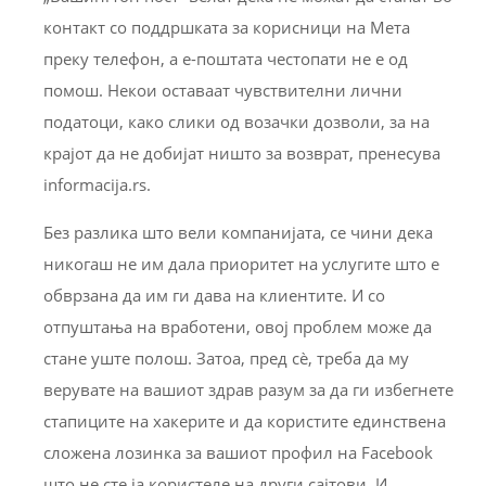
контакт со поддршката за корисници на Мета
преку телефон, а е-поштата честопати не е од
помош. Некои оставаат чувствителни лични
податоци, како слики од возачки дозволи, за на
крајот да не добијат ништо за возврат, пренесува
informacija.rs.
Без разлика што вели компанијата, се чини дека
никогаш не им дала приоритет на услугите што е
обврзана да им ги дава на клиентите. И со
отпуштања на вработени, овој проблем може да
стане уште полош. Затоа, пред сè, треба да му
верувате на вашиот здрав разум за да ги избегнете
стапиците на хакерите и да користите единствена
сложена лозинка за вашиот профил на Facebook
што не сте ја користеле на други сајтови. И