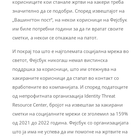
корисниците кои станале жртви на хакери треба
значително да се подобри. Според извештајот на
„Вашингтон пост“, на некои корисници на Фејсбук
им биле потребни години за да ги вратат своите
сметки, а некои се откажале на патот.
И покрај тоа што е најголемата социјална мрежа во
светот, Фејсбук никогаш немал вистинска
поддршка за корисници, што им отежнува на
хакираните корисници да стапат во контакт со
вработените во компанијата. И според податоците
од непрофитната организација Identity Threat
Resource Center, бројот на извештаи за хакирани
сметки на социјалните мрежи се зголемил за 159%
од 2021 до 2022 година. Фејсбук со организацијата
што ја има не успева да им помогне на жртвите на