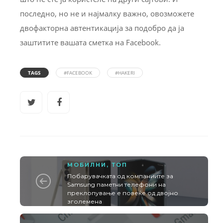
последно, но не и најмалку важно, овозможете
двофакторна автентикација за подобро да ја
заштитите вашата сметка на Facebook.
TAGS
#FACEBOOK
#HAKERI
МОБИЛНИ
,
ТОП
Побарувачката од компаниите за
Samsung паметни телефони на
преклопување е повеќе од двојно
зголемена