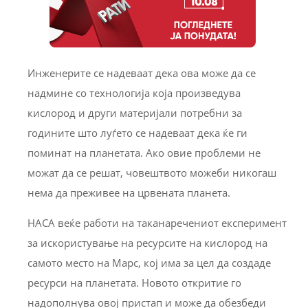
Инженерите се надеваат дека ова може да се
надмине со технологија која произведува
кислород и други материјали потребни за
годините што луѓето се надеваат дека ќе ги
поминат на планетата. Ако овие проблеми не
можат да се решат, човештвото можеби никогаш
нема да преживее на црвената планета.
НАСА веќе работи на таканаречениот експеримент
за искористување на ресурсите на кислород на
самото место на Марс, кој има за цел да создаде
ресурси на планетата. Новото откритие го
надополнува овој пристап и може да обезбеди