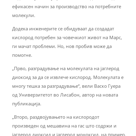
ефикасен начин за производство на потребните
молекули.
Додека инженерите се обидуваат да создадат
кислород потребен за човечкиот живот на Марс,
ги мачат проблеми. Но, нов пробив може да
помогне.
„Прво, разградување на молекулата на јаглерод
диоксид за да се извлече кислород. Молекулата е
многу тешка за разградување“, вели Васко Гуера
од Универзитетот во Лисабон, автор на новата
публикација.
„Второ, раздвојувањето на кислородот
произведен од мешавина на гас што содржи и
јаглерод диоксид и јаглерод моноксид, на пример.