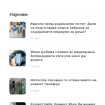
Најнови
Европа пред радикален потег: Дали
се подготвува општа забрана за
социјалните медиуми за деца?
14 часа
Waze добива големо AI ажурирање:
Апликацијата сега учи како да
возите
14 часа
Motorola случајно го откри името на
новиот телефон
15 часа
Project Helix: Новиот Xbox би можел