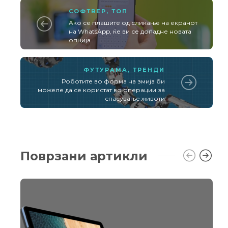
СОФТВЕР
,
ТОП
Ако се плашите од сликање на екранот
на WhatsApp, ќе ви се допадне новата
опција
ФУТУРАМА
,
ТРЕНДИ
Роботите во форма на змија би
можеле да се користат во операции за
спасување животи
Поврзани артикли