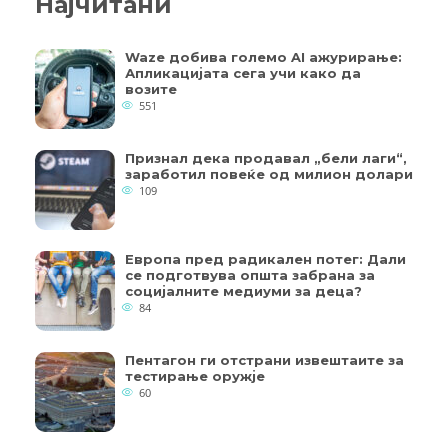
Најчитани
Waze добива големо AI ажурирање:
Апликацијата сега учи како да
возите
551
Признал дека продавал „бели лаги“,
заработил повеќе од милион долари
109
Европа пред радикален потег: Дали
се подготвува општа забрана за
социјалните медиуми за деца?
84
Пентагон ги отстрани извештаите за
тестирање оружје
60