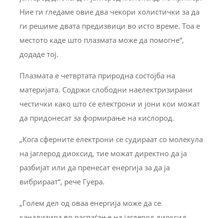
Ние ги гледаме овие два чекори холистички за да
ги решиме двата предизвици во исто време. Тоа е
местото каде што плазмата може да помогне“,
додаде тој.
Плазмата е четвртата природна состојба на
материјата. Содржи слободни наелектризирани
честички како што се електрони и јони кои можат
да придонесат за формирање на кислород.
„Кога сферните електрони се судираат со молекула
на јаглерод диоксид, тие можат директно да ја
разбијат или да пренесат енергија за да ја
вибрираат“, рече Гуера.
„Голем дел од оваа енергија може да се
канализира во распаѓање на јаглерод диоксид.