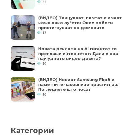
55
(ВИДЕО) Танцуваат, памтат и имаат
кожа како луѓето: Овие роботи
пристигнуваат во домовите
13
Новата реклама на AI гигантот го
преплаши интернетот: Дали е ова
најчудното видео досега?
10
(ВИДЕО) Новиот Samsung Flip8 и
паметните часовници пристигнаа:
Погледнете што носат
10
Категории