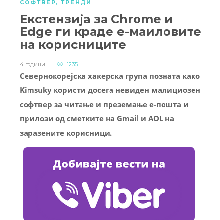
СОФТВЕР
,
ТРЕНДИ
Екстензија за Chrome и
Edge ги краде е-маиловите
на корисниците
4 години
1235
Севернокорејска хакерска група позната како
Kimsuky користи досега невиден малициозен
софтвер за читање и преземање е-пошта и
прилози од сметките на Gmail и AOL на
заразените корисници.