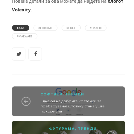
Повеќе детали за ова можете да најдете на
блогот
Volexity
.
TAGS
#CHROME
#EDGE
#HAKERI
#MALWARE
СОФТВЕР
,
ТРЕНДИ
Една од најдобрите кратенки за
пребарување штотуку стана уште
покорисна
ФУТУРАМА
,
ТРЕНДИ