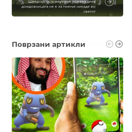
Шведско истражување покажа дека
дождовницата не е за пиење никаде во
светот
Поврзани артикли