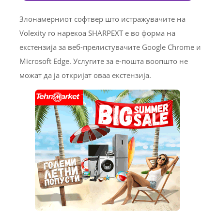
Злонамерниот софтвер што истражувачите на
Volexity го нарекоа SHARPEXT е во форма на
екстензија за веб-прелистувачите Google Chrome и
Microsoft Edge. Услугите за е-пошта воопшто не
можат да ја откријат оваа екстензија.