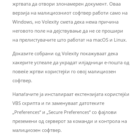
жртвата да отвори злонамерен документ. Оваа
верзија на малициозниот софтвер работи само на
Windows, но Volexity смета дека нема причина
неговото поле на дејствување да не се прошири
на прелистувачите што работат на macOS и Linux.
Доказите собрани од Volexity покажуваат дека
хакерите успеале да украдат илјадници е-пошта од
повеќе жртви користејќи го овој малициозен
софтвер.
Напаѓачите ја инсталираат екстензијата користејќи
VBS скрипта и ги заменуваат датотеките
„Preferences“ и „Secure Preferences“ со фајлови
преземени од серверот за команди и контрола на
малициозен софтвер.