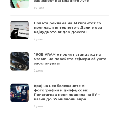
зависност кај младите луѓе
14 часа
Новата реклама на AI гигантот го
преплаши интернетот: Дали е ова
најчудното видео досега?
2 дена
16GB VRAM е новиот стандард на
Steam, но повеќето гејмери ​​сè уште
заостануваат
2 дена
Крај на необележаните AI
фотографии и дипфејкови:
Пристигнаа нови правила на ЕУ –
казни до 35 милиони евра
2 дена