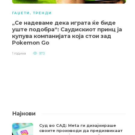
ГАЏЕТИ
,
ТРЕНДИ
„Се надеваме дека играта ќе биде
уште подобра“: Саудискиот принц ја
купува компанијата која стои зад
Pokemon Go
1 година
973
Најнови
Суд во САД: Meta ги дизајнираше
своите производи да предизвикаат