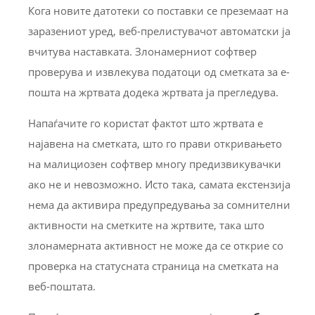
Кога новите датотеки со поставки се преземаат на
заразениот уред, веб-прелистувачот автоматски ја
вчитува наставката. Злонамерниот софтвер
проверува и извлекува податоци од сметката за е-
пошта на жртвата додека жртвата ја прегледува.
Напаѓачите го користат фактот што жртвата е
најавена на сметката, што го прави откривањето
на малициозен софтвер многу предизвикувачки
ако не и невозможно. Исто така, самата екстензија
нема да активира предупредувања за сомнителни
активности на сметките на жртвите, така што
злонамерната активност не може да се открие со
проверка на статусната страница на сметката на
веб-поштата.