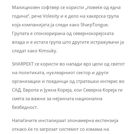
Малициозен софтвер се користи „повеќе од една
година“, рече Volexity и е дело на хакерска група
која компанијата ја следи како SharpTongue.
Групата е спонзорирана од севернокорејската
влада и е истата група што другите истражувачи ја
следат како Kimsuky.
SHARPEXT се користи во напади врз цели од светот
на политиката, нуклеарниот сектор и други
организации и поединци од стратешки интерес во
САД, Европа и Јужна Кореја, кои Северна Кореја ги
смета за важни за нејзината национална
безбедност.
Напаѓачите инсталираат злонамерна екстензија
откако ќе го загрозат системот со измама на