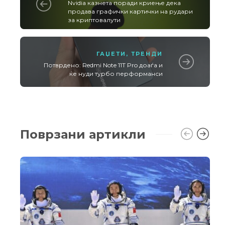
Nvidia казнета поради криење дека
продава графички картички на рудари
за криптовалути
ГАЏЕТИ
,
ТРЕНДИ
Потврдено: Redmi Note 11T Pro доаѓа и
ќе нуди турбо перформанси
Поврзани артикли