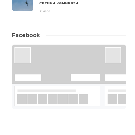
евтини камикази
10 часа
Facebook