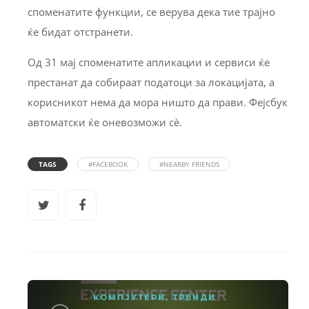
споменатите функции, се верува дека тие трајно
ќе бидат отстранети.
Од 31 мај споменатите апликации и сервиси ќе
престанат да собираат податоци за локацијата, а
корисникот нема да мора ништо да прави. Фејсбук
автоматски ќе оневозможи сè.
TAGS
#FACEBOOK
#NEARBY FRIENDS
КОМПЈУТЕРИ
,
ТРЕНДИ