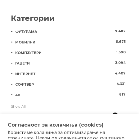
Категории
9.482
ФУТУРАМА
6.675
МОБИЛНИ
1.390
КОМПЈУТЕРИ
3.094
ГАЏЕТИ
4.407
ИНТЕРНЕТ
4.331
СОФТВЕР
817
AV
Show All
Согласност за колачиња (cookies)
Користиме колачиња за оптимизирање на
страницата. Некои од колачињата се од суштинско