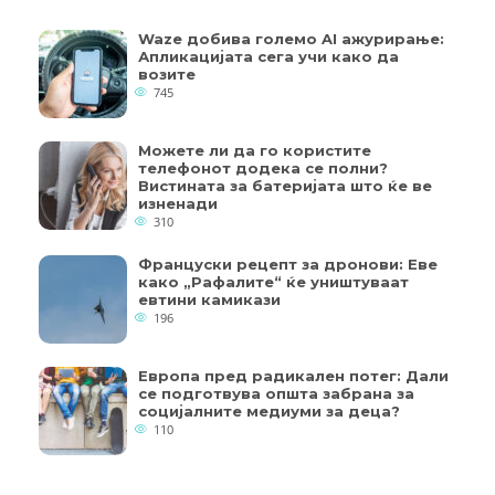
Waze добива големо AI ажурирање:
Апликацијата сега учи како да
возите
745
Можете ли да го користите
телефонот додека се полни?
Вистината за батеријата што ќе ве
изненади
310
Француски рецепт за дронови: Еве
како „Рафалите“ ќе уништуваат
евтини камикази
196
Европа пред радикален потег: Дали
се подготвува општа забрана за
социјалните медиуми за деца?
110