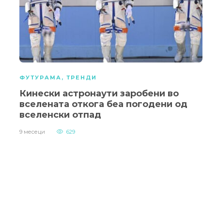
ФУТУРАМА
,
ТРЕНДИ
Кинески астронаути заробени во
вселената откога беа погодени од
вселенски отпад
9 месеци
629