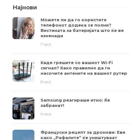
Најнови
Можете ли да го користите
телефонот додека се полни?
Вистината за батеријата што ќе ве
изненади
7 часа
Каде грешите со вашиот Wi-Fi
сигнал? Како правилно да ги
насочите антените на вашиот рутер
8 часа
Samsung реагираше итно: Ќе
забранат!
9 часа
Француски рецепт за дронови: Еве
како „Рафалите“ ќе уништуваат