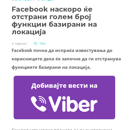
Facebook наскоро ќе
отстрани голем број
функции базирани на
локација
4 години
1184
Facebook почна да испраќа известувања до
корисниците дека ќе започне да ги отстранува
функциите базирани на локација.
Социјалната мрежа планира да ги оневозможи