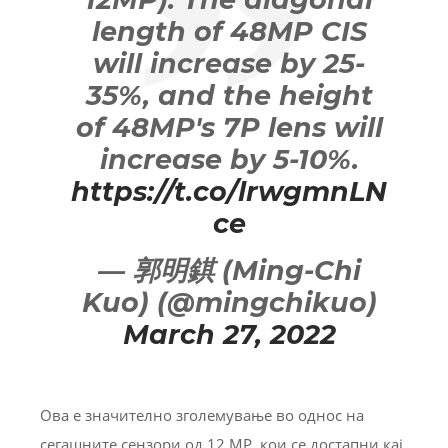
length of 48MP CIS
will increase by 25-
35%, and the height
of 48MP's 7P lens will
increase by 5-10%.
https://t.co/lrwgmnLN
ce
— 郭明錤 (Ming-Chi
Kuo) (@mingchikuo)
March 27, 2022
Ова е значително зголемување во однос на
сегашните сензори од 12 MP, кои се достапни кај