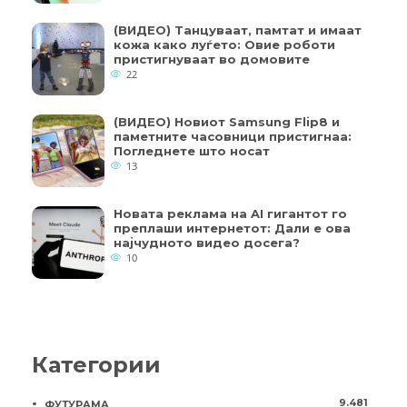
(ВИДЕО) Танцуваат, памтат и имаат
кожа како луѓето: Овие роботи
пристигнуваат во домовите
22
(ВИДЕО) Новиот Samsung Flip8 и
паметните часовници пристигнаа:
Погледнете што носат
13
Новата реклама на AI гигантот го
преплаши интернетот: Дали е ова
најчудното видео досега?
10
Категории
9.481
ФУТУРАМА