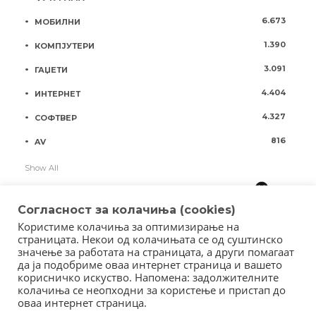
6.673
МОБИЛНИ
1.390
КОМПЈУТЕРИ
3.091
ГАЏЕТИ
4.404
ИНТЕРНЕТ
4.327
СОФТВЕР
816
AV
Show All
Согласност за колачиња (cookies)
Користиме колачиња за оптимизирање на
страницата. Некои од колачињата се од суштинско
значење за работата на страницата, а други помагаат
да ја подобриме оваа интернет страница и вашето
корисничко искуство. Напомена: задолжителните
колачиња се неопходни за користење и пристап до
оваа интернет страница.
Copyright © 2018 - Member of IAB Macedonia