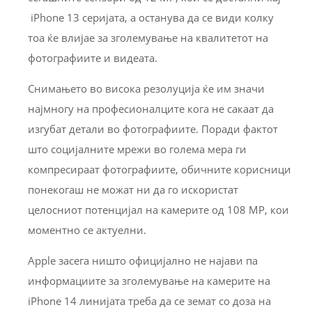
iPhone 13 серијата, а останува да се види колку
тоа ќе влијае за зголемување на квалитетот на
фотографиите и видеата.
Снимањето во висока резолуција ќе им значи
најмногу на професионалците кога не сакаат да
изгубат детали во фотографиите. Поради фактот
што социјалните мрежи во голема мера ги
компресираат фотографиите, обичните корисници
понекогаш не можат ни да го искористат
целосниот потенцијал на камерите од 108 MP, кои
моментно се актуелни.
Apple засега ништо официјално не најави па
информациите за зголемување на камерите на
iPhone 14 линијата треба да се земат со доза на