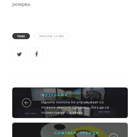
резерва.
TAGS
#IPHONE 14 PRO
ФУТУРАМА
Идните пилоти ќе управуваат со
повеќе авиони одеднаш, без да се
поместуваат од земја
СОФТВЕР
,
ТРЕНДИ