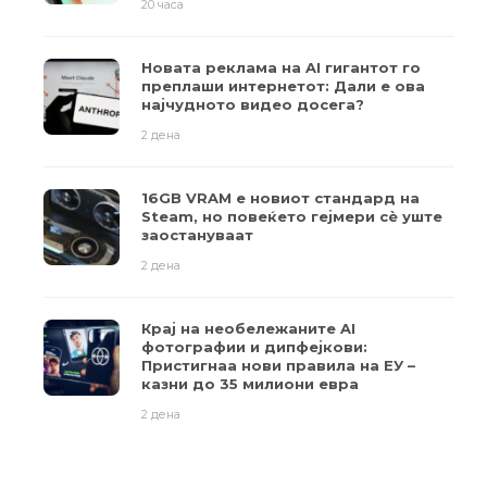
20 часа
Новата реклама на AI гигантот го
преплаши интернетот: Дали е ова
најчудното видео досега?
2 дена
16GB VRAM е новиот стандард на
Steam, но повеќето гејмери ​​сè уште
заостануваат
2 дена
Крај на необележаните AI
фотографии и дипфејкови:
Пристигнаа нови правила на ЕУ –
казни до 35 милиони евра
2 дена