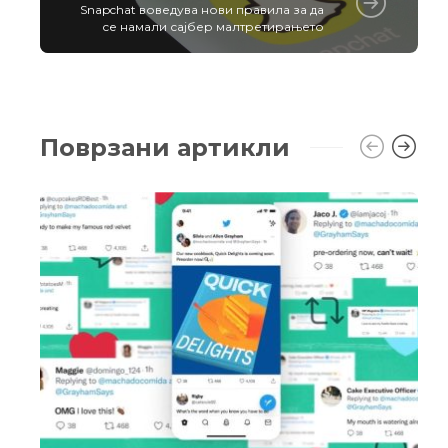
Snapchat воведува нови правила за да
се намали сајбер малтретирањето
Поврзани артикли