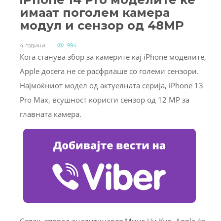
имаат поголем камера
модул и сензор од 48MP
4 години
994
Кога станува збор за камерите кај iPhone моделите,
Apple досега не се расфрлаше со големи сензори.
Најмоќниот модел од актуелната серија, iPhone 13
Pro Max, всушност користи сензор од 12 MP за
главната камера.
Сепак, според аналитичарот Минг-Чи Куо, Apple ќе