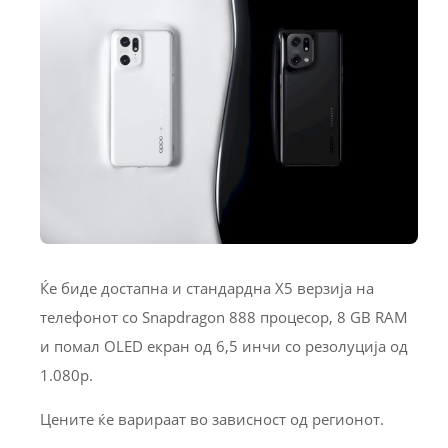
Ќе биде достапна и стандардна X5 верзија на
телефонот со Snapdragon 888 процесор, 8 GB RAM
и помал OLED екран од 6,5 инчи со резолуција од
1.080p.
Цените ќе варираат во зависност од регионот.