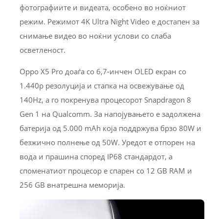
фотографиите и видеата, особено во ноќниот
режим. Режимот 4K Ultra Night Video е достапен за
снимање видео во ноќни услови со слаба
осветленост.
Oppo X5 Pro доаѓа со 6,7-инчен OLED екран со
1.440p резолуција и стапка на освежување од
140Hz, а го покренува процесорот Snapdragon 8
Gen 1 на Qualcomm. За напојувањето е задолжена
батерија од 5.000 mAh која поддржува брзо 80W и
безжично полнење од 50W. Уредот е отпорен на
вода и прашина според IP68 стандардот, а
споменатиот процесор е спарен со 12 GB RAM и
256 GB внатрешна меморија.