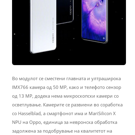
Во модулот се сместени главната и ултраширока
IMX766 камера од 50 MP, како и телефото сензор
од 13 MP, додека нема микроскопски камери со
осветлување. Камерите се развиени во соработка
со Hasselblad, а смартфонот има и MariSilicon X
NPU на Oppo, единица за невронска обработка
задолжена за подобрување на квалитетот на