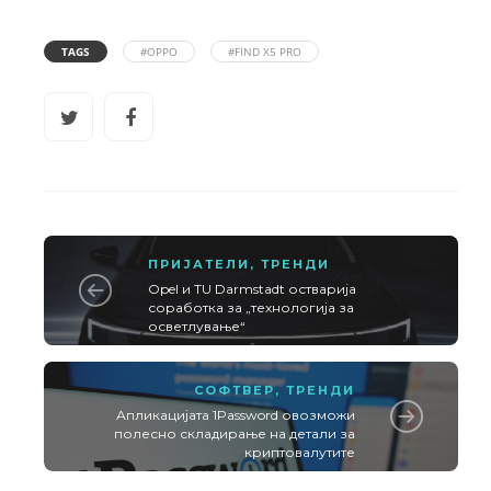
TAGS
#OPPO
#FIND X5 PRO
ПРИЈАТЕЛИ
,
ТРЕНДИ
Opel и TU Darmstadt остварија
соработка за „технологија за
осветлување“
СОФТВЕР
,
ТРЕНДИ
Апликацијата 1Password овозможи
полесно складирање на детали за
криптовалутите