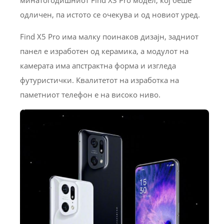
одличен, па истото се очекува и од новиот уред.
Find X5 Pro има малку поинаков дизајн, задниот
панел е изработен од керамика, а модулот на
камерата има апстрактна форма и изгледа
футуристички. Квалитетот на изработка на
паметниот телефон е на високо ниво.