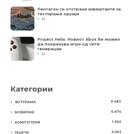
Пентагон ги отстрани извештаите за
тестирање оружје
54
Project Helix: Новиот Xbox би можел
да покренува игри од сите
генерации
52
Категории
9.482
ФУТУРАМА
6.674
МОБИЛНИ
1.390
КОМПЈУТЕРИ
3.093
ГАЏЕТИ