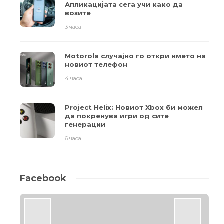
Апликацијата сега учи како да
возите
3 часа
Motorola случајно го откри името на
новиот телефон
4 часа
Project Helix: Новиот Xbox би можел
да покренува игри од сите
генерации
6 часа
Facebook